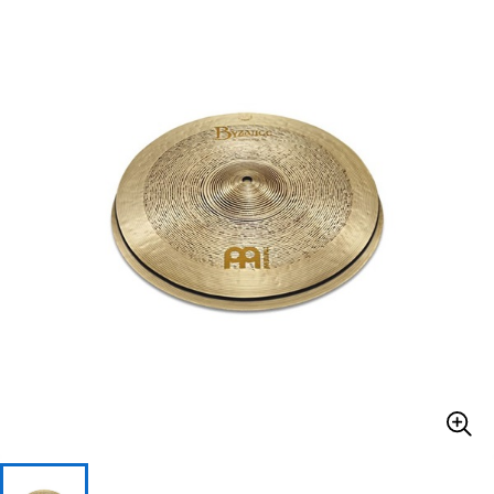
ベース
ウクレレ
ドラム
パーカッション
キーボード
電子ピアノ
管楽器
その他楽器
アンプ
エフェクター
DJ機器
DTM