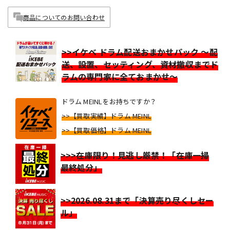
商品についてのお問い合わせ
>>イケベ ドラム配送おまかせパック ～配
送、設置、セッティング、資材撤収までド
ラムの専門家に全ておまかせ～
ドラム MEINLをお持ちですか？
>>【買取実績】ドラム MEINL
>>【買取価格】ドラム MEINL
>>>在庫限り！見逃し厳禁！「在庫一掃
最終処分」
>>2026.08.31まで「決算売り尽くしセー
ル」