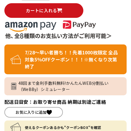
カートに入れる
7/28～早い者勝ち！！先着1000枚限定 全品
対象5％OFFクーポン！！！※無くなり次第
終了
48回まで金利手数料無料!かんたんWEB分割払い
（WeBBy）シミュレーター
配送日目安：お取り寄せ商品 納期は別途ご連絡
お気に入りに追加
使えるクーポンあるかも"クーポンBOX"を確認