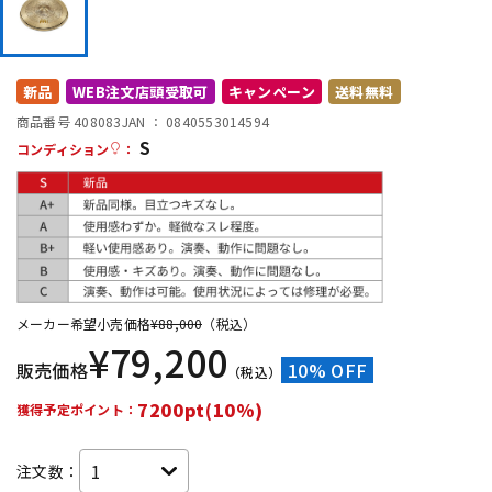
DTM オンライン納品
レコーディング機器
新品
WEB注文店頭受取可
キャンペーン
送料無料
配信/ライブ機器
楽器アクセサリ
商品番号 408083
JAN ：
0840553014594
S
コンディション
：
中古
ヴィンテージ
メーカー希望小売価格
¥
88,000
（税込）
¥
79,200
販売価格
10% OFF
（税込）
7200pt(10%)
獲得予定ポイント：
注文数：