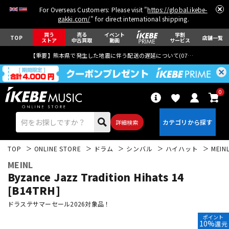
For Overseas Customers: Please visit "
https://global.ikebe-
gakki.com/
" for direct international shipping.
買う
売る
イベント
学割
TOP
店舗一覧
ストア
中古買取
動画
サービス
【重要】熊本県で発生した地震に伴う配送の遅延について(
07月29日
更新)
0
詳細検索
TOP
ONLINE STORE
ドラム
シンバル
ハイハット
MEIN
MEINL
Byzance Jazz Tradition Hihats 14
[B14TRH]
ドラステサマーセール2026対象品！
エレキギター
アコギ/エレアコ
ポイント
10%
還元