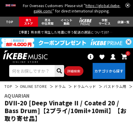
For Overseas Customers: Please visit "
https://global.ikebe-
gakki.com/
" for direct international shipping.
買う
売る
イベント
学割
TOP
店舗一覧
ストア
中古買取
動画
サービス
【重要】熊本県で発生した地震に伴う配送の遅延について(
07月29日
更新)
0
詳細検索
TOP
ONLINE STORE
ドラム
ドラムヘッド
バスドラム用
AQUARIAN
DVII-20 [Deep Vinatge II / Coated 20 /
Bass Drum]【2プライ/10mil+10mil】【お
取り寄せ品】
エレキギター
アコギ/エレアコ