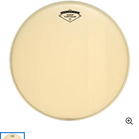
ベース
ウクレレ
ドラム
パーカッション
キーボード
電子ピアノ
管楽器
その他楽器
アンプ
エフェクター
DJ機器
DTM