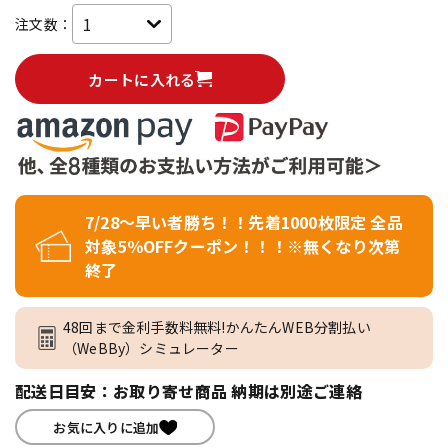
注文数：
カートに入れる
7/28～早い者勝ち！！先着1000枚限定 全品
対象5％OFFクーポン！！！※無くなり次第
終了
48回まで金利手数料無料!かんたんWEB分割払い
（WeBBy）シミュレーター
配送日目安：お取り寄せ商品 納期は別途ご連絡
お気に入りに追加