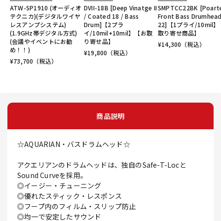
ATW-SP1910 (オーディオ
DVII-18B [Deep Vinatge II
SMPTCC22BK [Poart
テクニカ)(デジタルワイヤ
/ Coated 18 / Bass
Front Bass Drumhea
レスアンプシステム)
Drum]【2プラ
22]【1プライ/10mil
(1.9GHz帯デジタル方式)
イ/10mil+10mil】【お取
取り寄せ商品】
(会議やイベントにお勧
り寄せ品】
¥
14,300
（税込）
め！！)
¥
19,800
（税込）
¥
73,700
（税込）
商品説明
☆AQUARIAN・バスドラムヘッド☆
アクエリアンのドラムヘッドは、独自のSafe-T-Locと
Sound Curveを採用。
◎イージー・チューニング
◎優れたスティック・レスポンス
◎フープ内のフィルム・スリップ防止
◎均一で安定したサウンド