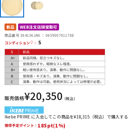
DTM オンライン納品
レコーディング機器
配信/ライブ機器
楽器アクセサリ
新品
WEB注文店頭受取可
商品番号 364136
JAN ：
0659007011788
S
コンディション
：
中古
ヴィンテージ
¥
20,350
販売価格
（税込）
Ikebe PRIME に入会してこの商品を¥18,315（税込）で購入する
185pt(1%)
獲得予定ポイント：