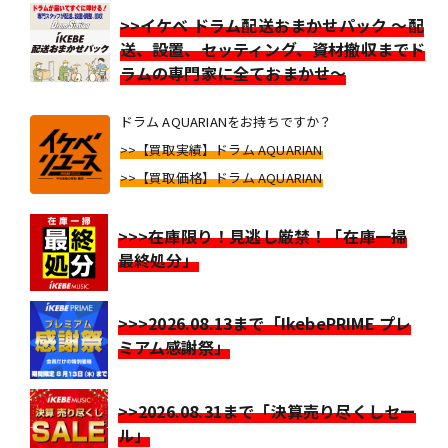
>>イケベ ドラム配送おまかせパック ～配
送、設置、セッティング、資材撤収までド
ラムの専門家に全ておまかせ～
ドラム AQUARIANをお持ちですか？
>>【買取実績】ドラム AQUARIAN
>>【買取価格】ドラム AQUARIAN
>>>在庫限り！見逃し厳禁！「在庫一掃
最終処分」
>>>2026.08.13まで「IkebePRIME プレ
ミアム感謝祭」
>>2026.08.31まで「決算売り尽くしセー
ル」