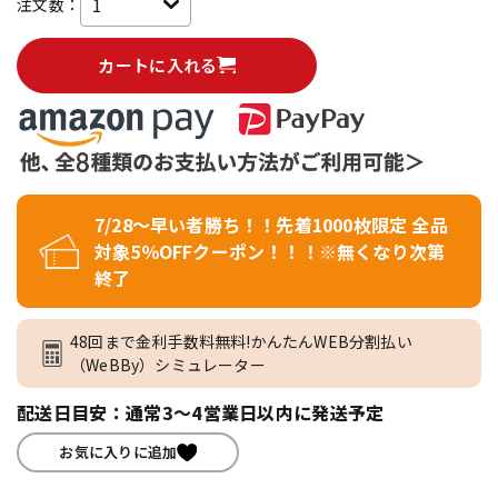
注文数：
カートに入れる
7/28～早い者勝ち！！先着1000枚限定 全品
対象5％OFFクーポン！！！※無くなり次第
終了
48回まで金利手数料無料!かんたんWEB分割払い
（WeBBy）シミュレーター
配送日目安：通常3～4営業日以内に発送予定
お気に入りに追加