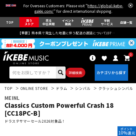
For Overseas Customers: Please visit "
https://global.ikebe-
gakki.com/
" for direct international shipping.
買う
売る
イベント
学割
TOP
店舗一覧
ストア
中古買取
動画
サービス
【重要】熊本県で発生した地震に伴う配送の遅延について(
07月29日
更新)
0
詳細検索
TOP
ONLINE STORE
ドラム
シンバル
クラッシュシンバル
MEINL
Classics Custom Powerful Crash 18
[CC18PC-B]
ドラステサマーセール2026対象品！
エレキギター
アコギ/エレアコ
ポイント
10%
還元