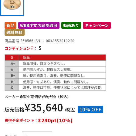
DTM オンライン納品
レコーディング機器
新品
WEB注文店頭受取可
動画あり
キャンペーン
配信/ライブ機器
楽器アクセサリ
送料無料
商品番号 350566
JAN ：
0840553010220
S
中古
ヴィンテージ
コンディション
：
メーカー希望小売価格
¥
39,600
（税込）
¥
35,640
販売価格
10% OFF
（税込）
3240pt(10%)
獲得予定ポイント：