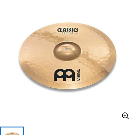
ベース
ウクレレ
ドラム
パーカッション
キーボード
電子ピアノ
管楽器
その他楽器
アンプ
エフェクター
DJ機器
DTM