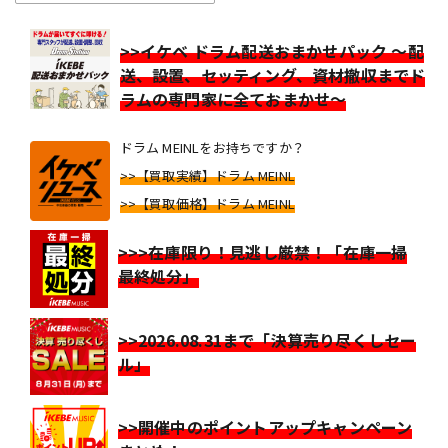
>>イケベ ドラム配送おまかせパック ～配
送、設置、セッティング、資材撤収までド
ラムの専門家に全ておまかせ～
ドラム MEINLをお持ちですか？
>>【買取実績】ドラム MEINL
>>【買取価格】ドラム MEINL
>>>在庫限り！見逃し厳禁！「在庫一掃
最終処分」
>>2026.08.31まで「決算売り尽くしセー
ル」
>>開催中のポイントアップキャンペーン