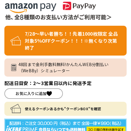
7/28～早い者勝ち！！先着1000枚限定 全品
対象5％OFFクーポン！！！※無くなり次第
終了
48回まで金利手数料無料!かんたんWEB分割払い
（WeBBy）シミュレーター
配送日目安：2～3営業日以内に発送予定
お気に入りに追加
使えるクーポンあるかも"クーポンBOX"を確認