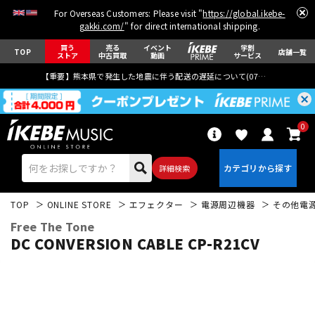
For Overseas Customers: Please visit "
https://global.ikebe-
gakki.com/
" for direct international shipping.
買う
売る
イベント
学割
TOP
店舗一覧
ストア
中古買取
動画
サービス
【重要】熊本県で発生した地震に伴う配送の遅延について(
07月29日
更新)
0
詳細検索
TOP
ONLINE STORE
エフェクター
電源周辺機器
その他電
Free The Tone
DC CONVERSION CABLE CP-R21CV
エレキギター
アコギ/エレアコ