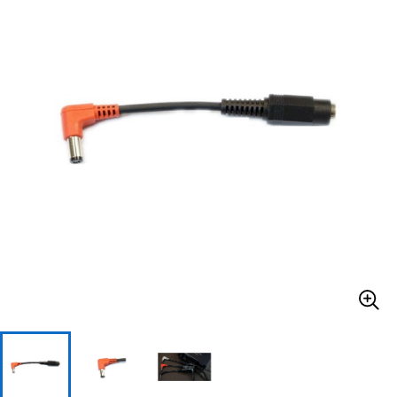
ベース
ウクレレ
ドラム
パーカッション
キーボード
電子ピアノ
管楽器
その他楽器
アンプ
エフェクター
DJ機器
DTM