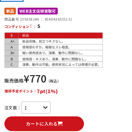
DTM オンライン納品
レコーディング機器
新品
WEB注文店頭受取可
商品番号 335638
JAN ：
4560434335131
S
配信/ライブ機器
楽器アクセサリ
コンディション
：
中古
ヴィンテージ
¥
770
販売価格
（税込）
7pt(1%)
獲得予定ポイント：
注文数：
カートに入れる