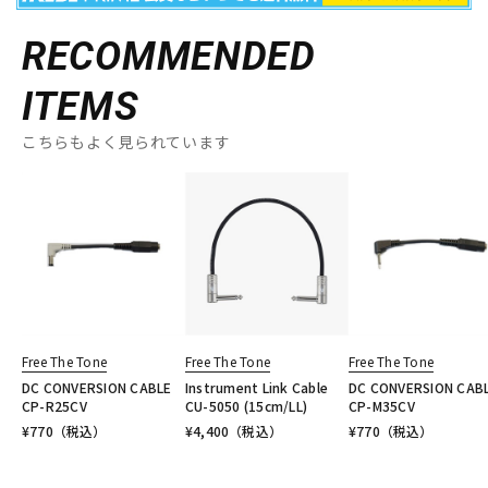
RECOMMENDED
ITEMS
こちらもよく見られています
Free The Tone
Free The Tone
Free The Tone
DC CONVERSION CABLE
Instrument Link Cable
DC CONVERSION CAB
CP-R25CV
CU-5050 (15cm/LL)
CP-M35CV
¥
770
（税込）
¥
4,400
（税込）
¥
770
（税込）