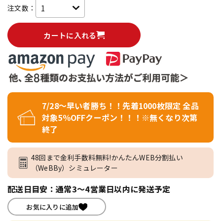
注文数：
カートに入れる
7/28～早い者勝ち！！先着1000枚限定 全品
対象5％OFFクーポン！！！※無くなり次第
終了
48回まで金利手数料無料!かんたんWEB分割払い
（WeBBy）シミュレーター
配送日目安：通常3～4営業日以内に発送予定
お気に入りに追加