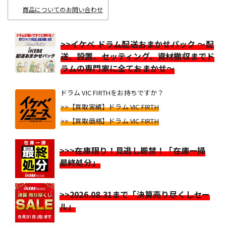
商品についてのお問い合わせ
>>イケベ ドラム配送おまかせパック ～配
送、設置、セッティング、資材撤収までド
ラムの専門家に全ておまかせ～
ドラム VIC FIRTHをお持ちですか？
>>【買取実績】ドラム VIC FIRTH
>>【買取価格】ドラム VIC FIRTH
>>>在庫限り！見逃し厳禁！「在庫一掃
最終処分」
>>2026.08.31まで「決算売り尽くしセー
ル」