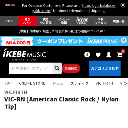
For Overseas Customers: Please visit "
https://global.ikebe-
gakki.com/
" for direct international shipping.
買う
売る
イベント
学割
TOP
店舗一覧
ストア
中古買取
動画
サービス
【重要】熊本県で発生した地震に伴う配送の遅延について(
07月29日
更新)
0
詳細検索
TOP
ONLINE STORE
ドラム
スティック
VIC FIRTH
VIC-
VIC FIRTH
VIC-RN [American Classic Rock / Nylon
Tip]
エレキギター
アコギ/エレアコ