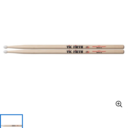
ベース
ウクレレ
ドラム
パーカッション
キーボード
電子ピアノ
管楽器
その他楽器
アンプ
エフェクター
DJ機器
DTM