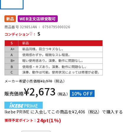
DTM オンライン納品
レコーディング機器
新品
WEB注文店頭受取可
配信/ライブ機器
楽器アクセサリ
商品番号 32985
JAN ：
0750795000326
S
コンディション
：
中古
ヴィンテージ
メーカー希望小売価格
¥
2,970
（税込）
¥
2,673
販売価格
10% OFF
（税込）
Ikebe PRIME に入会してこの商品を¥2,406（税込）で購入する
24pt(1%)
獲得予定ポイント：