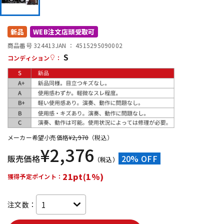
DTM オンライン納品
レコーディング機器
新品
WEB注文店頭受取可
配信/ライブ機器
楽器アクセサリ
商品番号 324413
JAN ：
4515295090002
S
コンディション
：
中古
ヴィンテージ
メーカー希望小売価格
¥
2,970
（税込）
¥
2,376
販売価格
20% OFF
（税込）
21pt(1%)
獲得予定ポイント：
注文数：