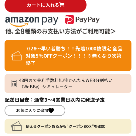
カートに入れる
7/28～早い者勝ち！！先着1000枚限定 全品
対象5％OFFクーポン！！！※無くなり次第
終了
48回まで金利手数料無料!かんたんWEB分割払い
（WeBBy）シミュレーター
配送日目安：通常3～4営業日以内に発送予定
お気に入りに追加
使えるクーポンあるかも"クーポンBOX"を確認