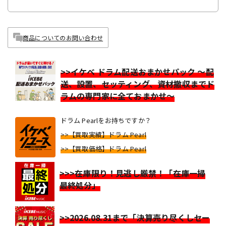
商品についてのお問い合わせ
>>イケベ ドラム配送おまかせパック ～配
送、設置、セッティング、資材撤収までド
ラムの専門家に全ておまかせ～
ドラム Pearlをお持ちですか？
>>【買取実績】ドラム Pearl
>>【買取価格】ドラム Pearl
>>>在庫限り！見逃し厳禁！「在庫一掃
最終処分」
>>2026.08.31まで「決算売り尽くしセー