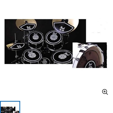
ベース
ウクレレ
ドラム
パーカッション
キーボード
電子ピアノ
管楽器
その他楽器
アンプ
エフェクター
DJ機器
DTM