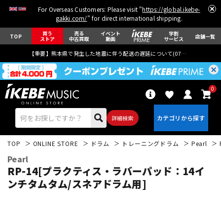
For Overseas Customers: Please visit "
https://global.ikebe-
gakki.com/
" for direct international shipping.
買う
売る
イベント
学割
TOP
店舗一覧
ストア
中古買取
動画
サービス
【重要】熊本県で発生した地震に伴う配送の遅延について(
07月29日
更新)
0
詳細検索
TOP
ONLINE STORE
ドラム
トレーニングドラム
Pearl
Pearl
RP-14[プラクティス・ラバーパッド：14イ
ンチタムタム/スネアドラム用]
エレキギター
アコギ/エレアコ