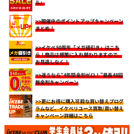
ル」
>>開催中のポイントアップキャンペーン
まとめ！
>>イケベ50周年「メガ値引き」はこち
ら！商品は頻繁に入れ替わりますので、
お見逃しなく！
>>迷うなら“4年間金利ゼロ！”最長48回
無金利キャンペーン
>>更にお得に購入可能な買い替えプログ
ラムなど、イケベリユース買取/買い替え
キャンペーン詳細はこちら