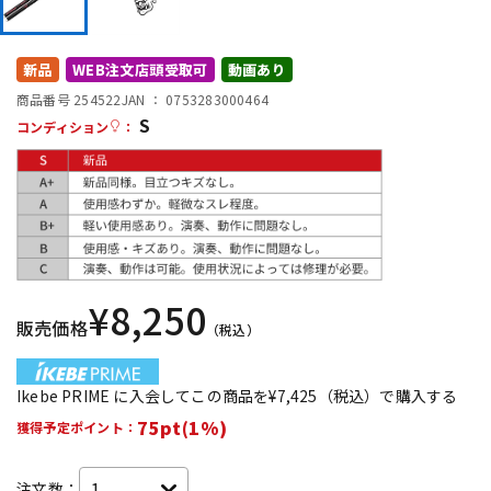
DTM オンライン納品
レコーディング機器
新品
WEB注文店頭受取可
動画あり
配信/ライブ機器
楽器アクセサリ
商品番号 254522
JAN ：
0753283000464
S
コンディション
：
中古
ヴィンテージ
¥
8,250
販売価格
（税込）
Ikebe PRIME に入会してこの商品を¥7,425（税込）で購入する
75pt(1%)
獲得予定ポイント：
注文数：