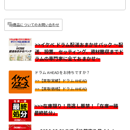
商品についてのお問い合わせ
>>イケベ ドラム配送おまかせパック ～配
送、設置、セッティング、資材撤収までド
ラムの専門家に全ておまかせ～
ドラム AHEADをお持ちですか？
>>【買取実績】ドラム AHEAD
>>【買取価格】ドラム AHEAD
>>>在庫限り！見逃し厳禁！「在庫一掃
最終処分」