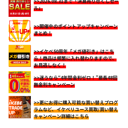
>>2026.08.31まで「決算売り尽くしセー
ル」
>>開催中のポイントアップキャンペーン
まとめ！
>>イケベ50周年「メガ値引き」はこち
ら！商品は頻繁に入れ替わりますので、
お見逃しなく！
>>迷うなら“4年間金利ゼロ！”最長48回
無金利キャンペーン
>>更にお得に購入可能な買い替えプログ
ラムなど、イケベリユース買取/買い替え
キャンペーン詳細はこちら