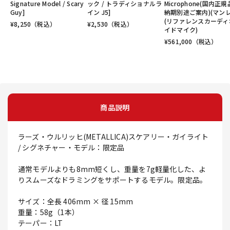
Signature Model / Scary
ック / トラディショナルラ
Microphone(国内正
Guy]
イン J5]
納期別途ご案内)(マンレ
(リファレンスカーディ
¥
8,250
（税込）
¥
2,530
（税込）
イドマイク)
¥
561,000
（税込）
商品説明
ラーズ・ウルリッヒ(METALLICA)スケアリー・ガイライト
/ シグネチャー・モデル：限定品
通常モデルよりも8mm短くし、重量を7g軽量化した、よ
りスムーズなドラミングをサポートするモデル。限定品。
サイズ：全長 406mm × 径 15mm
重量：58g（1本）
テーパー：LT