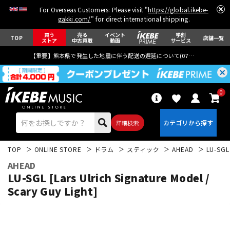
For Overseas Customers: Please visit "
https://global.ikebe-
gakki.com/
" for direct international shipping.
買う
売る
イベント
学割
TOP
店舗一覧
ストア
中古買取
動画
サービス
【重要】熊本県で発生した地震に伴う配送の遅延について(
07月29日
更新)
0
詳細検索
TOP
ONLINE STORE
ドラム
スティック
AHEAD
LU-SGL 
AHEAD
LU-SGL [Lars Ulrich Signature Model /
Scary Guy Light]
エレキギター
アコギ/エレアコ