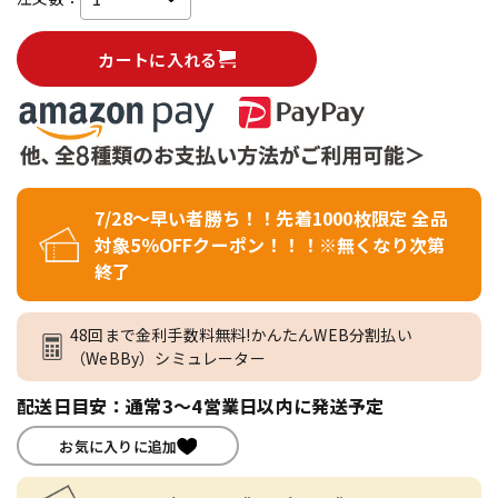
カートに入れる
7/28～早い者勝ち！！先着1000枚限定 全品
対象5％OFFクーポン！！！※無くなり次第
終了
48回まで金利手数料無料!かんたんWEB分割払い
（WeBBy）シミュレーター
配送日目安：通常3～4営業日以内に発送予定
お気に入りに追加