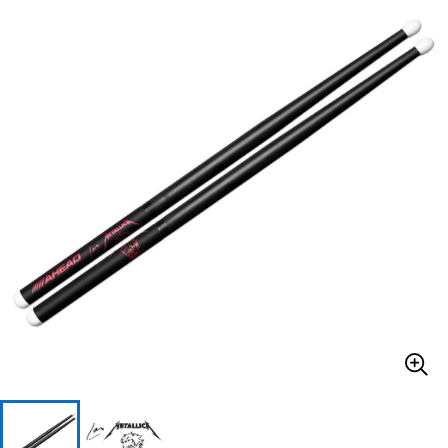
ベース
ウクレレ
ドラム
パーカッション
キーボード
電子ピアノ
管楽器
その他楽器
アンプ
エフェクター
DJ機器
DTM