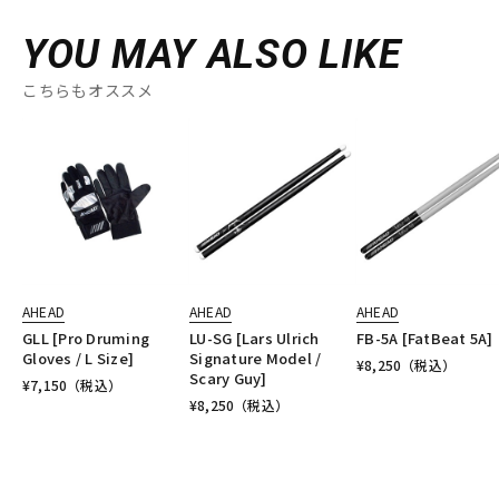
YOU MAY ALSO LIKE
こちらもオススメ
AHEAD
AHEAD
AHEAD
GLL [Pro Druming
LU-SG [Lars Ulrich
FB-5A [FatBeat 5A]
Gloves / L Size]
Signature Model /
¥
8,250
（税込）
Scary Guy]
¥
7,150
（税込）
¥
8,250
（税込）