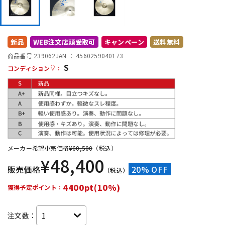
DTM オンライン納品
レコーディング機器
新品
WEB注文店頭受取可
キャンペーン
送料無料
配信/ライブ機器
楽器アクセサリ
商品番号 239062
JAN ：
4560259040173
S
コンディション
：
中古
ヴィンテージ
メーカー希望小売価格
¥
60,500
（税込）
¥
48,400
販売価格
20% OFF
（税込）
4400pt(10%)
獲得予定ポイント：
注文数：