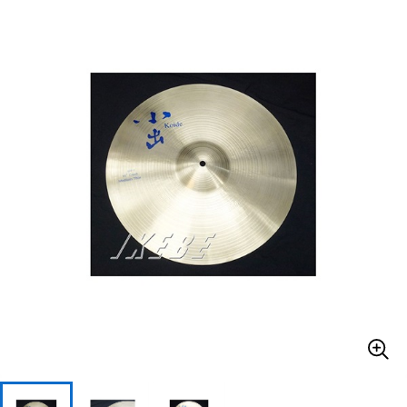
ベース
ウクレレ
ドラム
パーカッション
キーボード
電子ピアノ
管楽器
その他楽器
アンプ
エフェクター
DJ機器
DTM