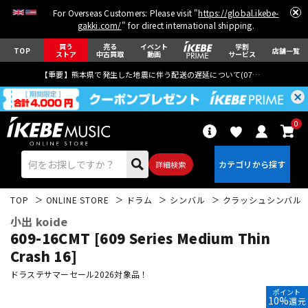
For Overseas Customers: Please visit "
https://global.ikebe-
gakki.com/
" for direct international shipping.
買う
売る
イベント
学割
TOP
店舗一覧
ストア
中古買取
動画
サービス
【重要】熊本県で発生した地震に伴う配送の遅延について(
07月29日
更新)
0
詳細検索
TOP
ONLINE STORE
ドラム
シンバル
クラッシュシンバル
小出 koide
609-16CMT [609 Series Medium Thin
Crash 16]
ドラステサマーセール2026対象品！
エレキギター
アコギ/エレアコ
ポイント
10%
還元