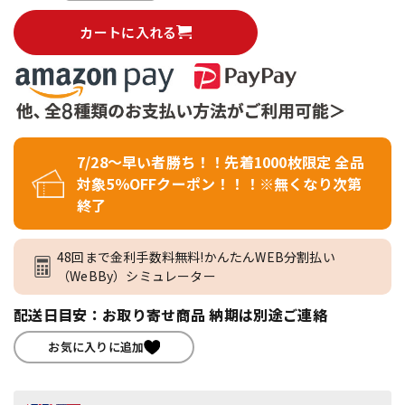
カートに入れる
7/28～早い者勝ち！！先着1000枚限定 全品
対象5％OFFクーポン！！！※無くなり次第
終了
48回まで金利手数料無料!かんたんWEB分割払い
（WeBBy）シミュレーター
配送日目安：お取り寄せ商品 納期は別途ご連絡
お気に入りに追加