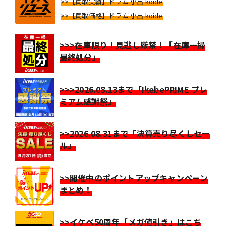
>>【買取実績】ドラム 小出 koide
>>【買取価格】ドラム 小出 koide
>>>在庫限り！見逃し厳禁！「在庫一掃
最終処分」
>>>2026.08.13まで「IkebePRIME プレ
ミアム感謝祭」
>>2026.08.31まで「決算売り尽くしセー
ル」
>>開催中のポイントアップキャンペーン
まとめ！
>>イケベ50周年「メガ値引き」はこち