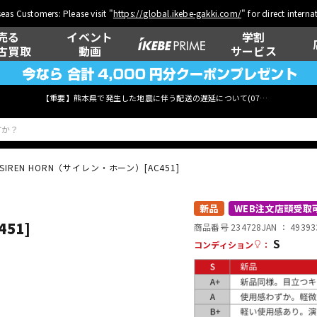
eas Customers: Please visit "
https://global.ikebe-gakki.com/
" for direct intern
売る
イベント
学割
古買取
動画
サービス
【重要】熊本県で発生した地震に伴う配送の遅延について(
07月29日
更新)
SIREN HORN（サイレン・ホーン）[AC451]
ベース
ウクレレ
新品
WEB注文店頭受取
51]
商品番号 234728
JAN ：
49393
S
コンディション
：
管楽器
その他楽器