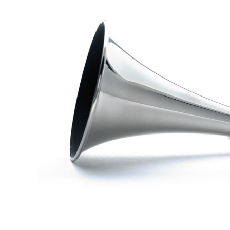
DJ機器
DTM
中古
ヴィンテー