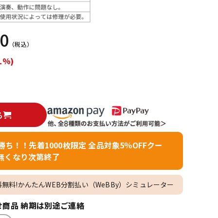
配信/ライブ
楽器アクセサ
機器
リ
50
（税込）
1%)
る
者勝ち！！先着1000枚限定 全品対象5％OFFクー
無くなり次第終了
料無料!かんたんWEB分割払い（WeBBy）シミュレーター
商品 納期は別途ご連絡