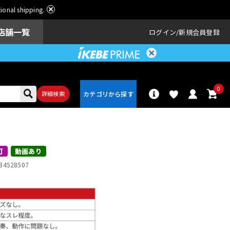
ational shipping.
店舗一覧
ログイン
新規会員登録
0
詳細検索
パーカッショ
ドラム
ン
可
動画あり
34528507
アンプ
エフェクター