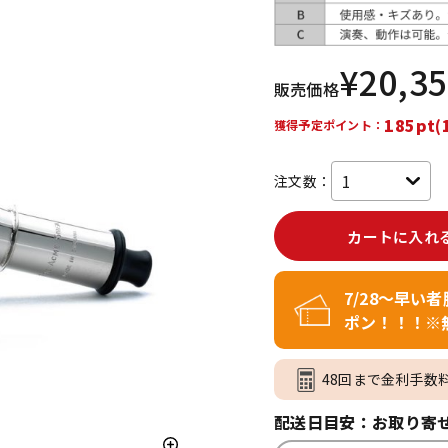
DTM オンラ
レコーディン
イン納品
グ機器
¥
20,3
販売価格
ジ
185pt(
獲得予定ポイント：
注文数：
カートに入れ
7/28～早い
ポン！！！※
48回まで金利手数
配送日目安：お取り寄せ