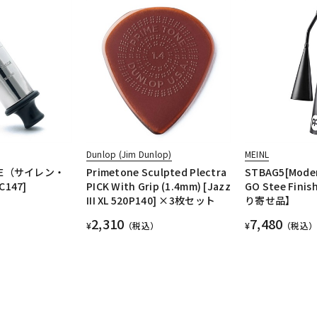
Dunlop (Jim Dunlop)
MEINL
TLE（サイレン・
Primetone Sculpted Plectra
STBAG5[Moder
147]
PICK With Grip (1.4mm) [Jazz
GO Stee Fini
III XL 520P140] ×3枚セット
り寄せ品】
2,310
7,480
¥
（税込）
¥
（税込）