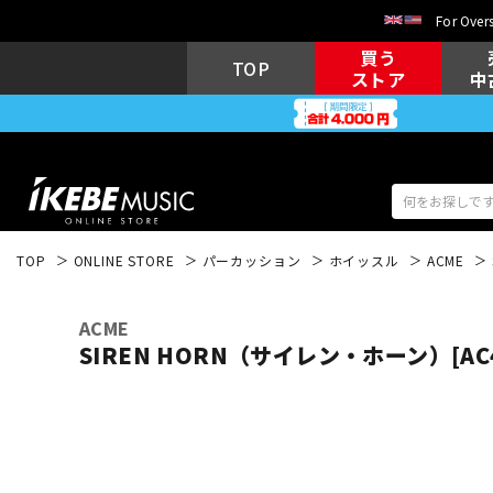
For Overs
買う
TOP
ストア
中
TOP
ONLINE STORE
パーカッション
ホイッスル
ACME
アコギ/エレ
エレキギター
アコ
ACME
SIREN HORN（サイレン・ホーン）[AC4
キーボード
電子ピアノ