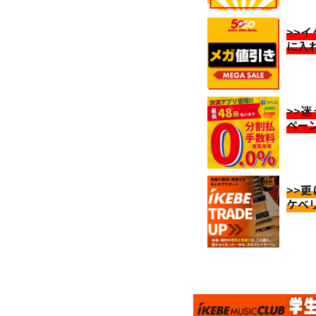
>>
に入
>>
ペー
>>
ケベ