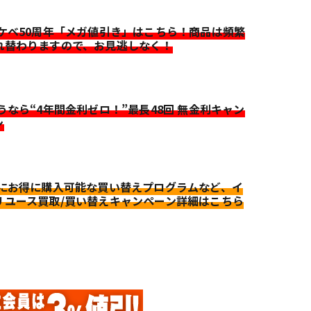
イケベ50周年「メガ値引き」はこちら！商品は頻繁
れ替わりますので、お見逃しなく！
迷うなら“4年間金利ゼロ！”最長48回 無金利キャン
ン
更にお得に購入可能な買い替えプログラムなど、イ
リユース買取/買い替えキャンペーン詳細はこちら