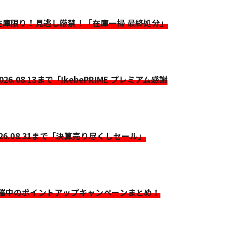
>在庫限り！見逃し厳禁！「在庫一掃 最終処分」
2026.08.13まで「IkebePRIME プレミアム感謝
026.08.31まで「決算売り尽くしセール」
開催中のポイントアップキャンペーンまとめ！