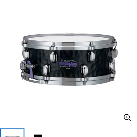
ベース
ウクレレ
ドラム
パーカッション
キーボード
電子ピアノ
管楽器
その他楽器
アンプ
エフェクター
DJ機器
DTM