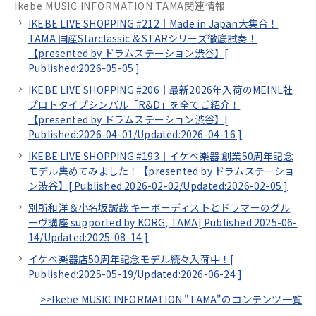
Ikebe MUSIC INFORMATION TAMA関連情報
IKEBE LIVE SHOPPING #212｜Made in Japan大集合！
TAMA 国産Starclassic & STARシリーズ徹底試奏！
【presented by ドラムステーション渋谷】[
Published:2026-05-05
]
IKEBE LIVE SHOPPING #206｜最新2026年入荷のMEINL社
プロトタイプシンバル「R&D」を全てご紹介！
【presented by ドラムステーション渋谷】[
Published:2026-04-01/
Updated:2026-04-16
]
IKEBE LIVE SHOPPING #193｜イケベ楽器 創業50周年記念
モデル集めてみました！【presented by ドラムステーショ
ン渋谷】[
Published:2026-02-02/
Updated:2026-02-05
]
別所和洋＆小名坂誠哉 キーボーディストとドラマーのグル
ーヴ講座 supported by KORG, TAMA[
Published:2025-06-
14/
Updated:2025-08-14
]
イケベ楽器店50周年記念モデル続々入荷中！[
Published:2025-05-19/
Updated:2026-06-24
]
>>Ikebe MUSIC INFORMATION "TAMA"のコンテンツ一覧