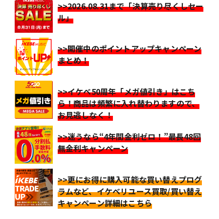
>>2026.08.31まで「決算売り尽くしセー
ル」
>>開催中のポイントアップキャンペーン
まとめ！
>>イケベ50周年「メガ値引き」はこち
ら！商品は頻繁に入れ替わりますので、
お見逃しなく！
>>迷うなら“4年間金利ゼロ！”最長48回
無金利キャンペーン
>>更にお得に購入可能な買い替えプログ
ラムなど、イケベリユース買取/買い替え
キャンペーン詳細はこちら