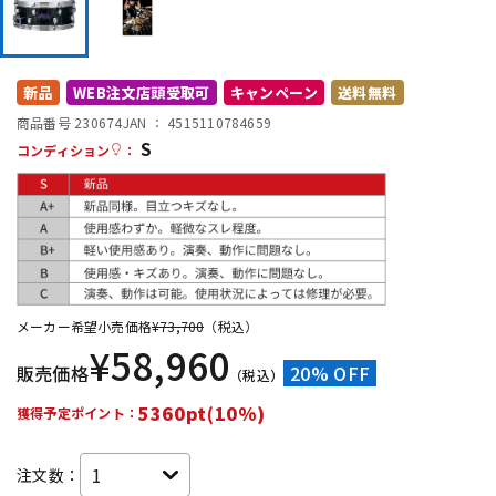
DTM オンライン納品
レコーディング機器
新品
WEB注文店頭受取可
キャンペーン
送料無料
配信/ライブ機器
楽器アクセサリ
商品番号 230674
JAN ：
4515110784659
S
コンディション
：
中古
ヴィンテージ
メーカー希望小売価格
¥
73,700
（税込）
¥
58,960
販売価格
20% OFF
（税込）
5360pt(10%)
獲得予定ポイント：
注文数：