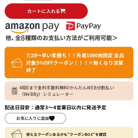
カートに入れる
7/28～早い者勝ち！！先着1000枚限定 全品
対象5％OFFクーポン！！！※無くなり次第
終了
48回まで金利手数料無料!かんたんWEB分割払い
（WeBBy）シミュレーター
配送日目安：通常3～4営業日以内に発送予定
お気に入りに追加
使えるクーポンあるかも"クーポンBOX"を確認