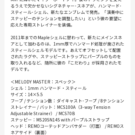
るうえで欠かせないシグネチャー･スネアが、ハンマード･
スティール･シェル、新たなエンブレムで発売。「演奏中に
スナッピーのテンションを調整したい」という彼の要望に
応えた専用ストレイナーを装備。
2011年までのMapleシェルに替わって、新たにメインスネ
アとして加わるのは、1mm厚でハンマード処理が施された
スティールシェルモデルです。あえてオフセットして配置
されたラグや、スナッピーストラップにパープルのものを
取り入れるなど、随所に彼の『こだわり』が採用されたモ
デルです。
＜MELODY MASTER：スペック＞
シェル：1mm ハンマード・スティール
サイズ：14×5.5
フープ / テンション数：ダイキャスト･フープ / 8テンション
ストレイナー / バット：MCS100A（3-way Tension
Adjustable Strainer） / MCS70B
スナッピー：MS20SN14S with パープルストラップ
ヘッド：REMOコーテッドアンバサダー（打面） / REMOス
ネアサイド（裏面）