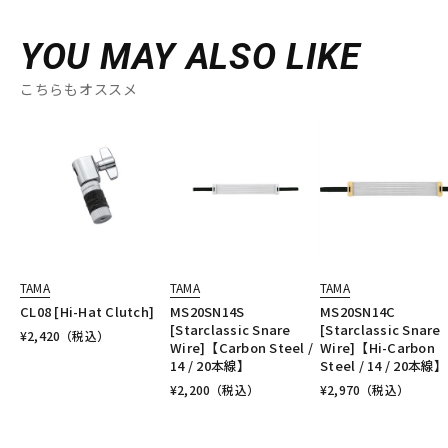
YOU MAY ALSO LIKE
こちらもオススメ
TAMA
TAMA
TAMA
CL08 [Hi-Hat Clutch]
MS20SN14S
MS20SN14C
[Starclassic Snare
[Starclassic Snare
¥
2,420
（税込）
Wire]【Carbon Steel /
Wire]【Hi-Carbon
14 / 20本線】
Steel / 14 / 20本線】
¥
2,200
（税込）
¥
2,970
（税込）