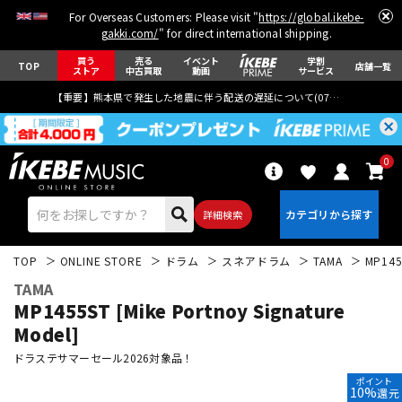
For Overseas Customers: Please visit "
https://global.ikebe-
gakki.com/
" for direct international shipping.
買う
売る
イベント
学割
TOP
店舗一覧
ストア
中古買取
動画
サービス
【重要】熊本県で発生した地震に伴う配送の遅延について(
07月29日
更新)
0
詳細検索
TOP
ONLINE STORE
ドラム
スネアドラム
TAMA
MP1455
TAMA
MP1455ST [Mike Portnoy Signature
Model]
ドラステサマーセール2026対象品！
エレキギター
アコギ/エレアコ
ポイント
10%
還元