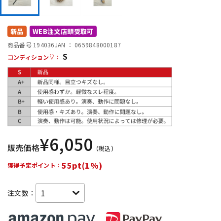
DTM オンライン納品
レコーディング機器
新品
WEB注文店頭受取可
配信/ライブ機器
楽器アクセサリ
商品番号 194036
JAN ：
0659848000187
S
コンディション
：
中古
ヴィンテージ
¥
6,050
販売価格
（税込）
55pt(1%)
獲得予定ポイント：
注文数：