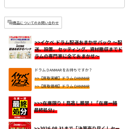
商品についてのお問い合わせ
>>イケベ ドラム配送おまかせパック ～配
送、設置、セッティング、資材撤収までド
ラムの専門家に全ておまかせ～
ドラム DANMARをお持ちですか？
>>【買取実績】ドラム DANMAR
>>【買取価格】ドラム DANMAR
>>>在庫限り！見逃し厳禁！「在庫一掃
最終処分」
>>2026.08.31まで「決算売り尽くしセー