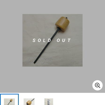
ベース
ウクレレ
ドラム
パーカッション
SOLD OUT
キーボード
電子ピアノ
管楽器
その他楽器
アンプ
エフェクター
DJ機器
DTM