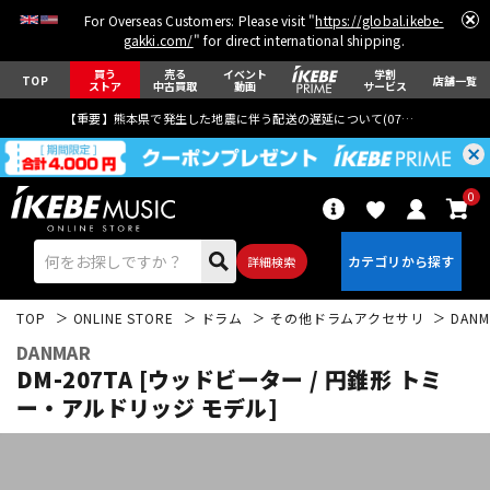
For Overseas Customers: Please visit "
https://global.ikebe-
gakki.com/
" for direct international shipping.
買う
売る
イベント
学割
TOP
店舗一覧
ストア
中古買取
動画
サービス
【重要】熊本県で発生した地震に伴う配送の遅延について(
07月29日
更新)
0
詳細検索
TOP
ONLINE STORE
ドラム
その他ドラムアクセサリ
DANM
DANMAR
DM-207TA [ウッドビーター / 円錐形 トミ
ー・アルドリッジ モデル]
エレキギター
アコギ/エレアコ