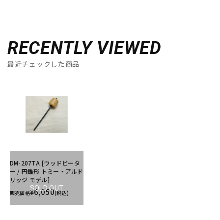
RECENTLY VIEWED
最近チェックした商品
DM-207TA [ウッドビータ
ー / 円錐形 トミー・アルド
リッジ モデル]
SOLD OUT
¥6,050
販売価格
(税込)