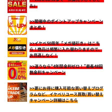
ル」
>>開催中のポイントアップキャンペーン
まとめ！
>>イケベ50周年「メガ値引き」はこち
ら！商品は頻繁に入れ替わりますので、
お見逃しなく！
>>迷うなら“4年間金利ゼロ！”最長48回
無金利キャンペーン
>>更にお得に購入可能な買い替えプログ
ラムなど、イケベリユース買取/買い替え
キャンペーン詳細はこちら