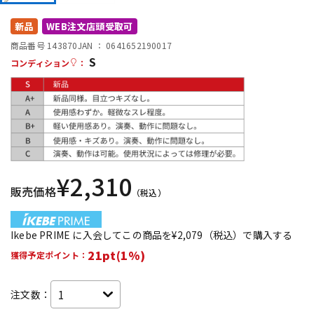
DTM オンライン納品
レコーディング機器
新品
WEB注文店頭受取可
商品番号 143870
JAN ：
0641652190017
S
配信/ライブ機器
楽器アクセサリ
コンディション
：
中古
ヴィンテージ
¥
2,310
販売価格
（税込）
Ikebe PRIME に入会してこの商品を¥2,079（税込）で購入する
21pt(1%)
獲得予定ポイント：
注文数：