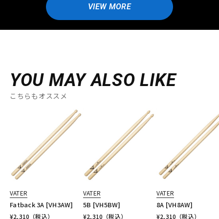
VIEW MORE
YOU MAY ALSO LIKE
こちらもオススメ
VATER
VATER
VATER
Fatback 3A [VH3AW]
5B [VH5BW]
8A [VH8AW]
¥
2,310
（税込）
¥
2,310
（税込）
¥
2,310
（税込）