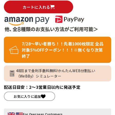
カートに入れる
7/28～早い者勝ち！！先着1000枚限定 全品
対象5％OFFクーポン！！！※無くなり次第
終了
48回まで金利手数料無料!かんたんWEB分割払い
（WeBBy）シミュレーター
配送日目安：2～3営業日以内に発送予定
お気に入りに追加
For Overseas Customers