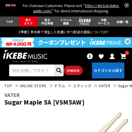
For Overseas Customers: Please visit "
https://global.ikebe-
gakki.com/
" for direct international shipping.
買う
売る
イベント
学割
TOP
店舗一覧
ストア
中古買取
動画
サービス
【重要】熊本県で発生した地震に伴う配送の遅延について(
07月29日
更新)
0
詳細検索
TOP
ONLINE STORE
ドラム
スティック
VATER
Sugar 
VATER
Sugar Maple 5A [VSM5AW]
エレキギター
アコギ/エレアコ