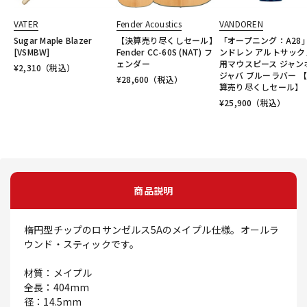
VATER
Fender Acoustics
VANDOREN
Sugar Maple Blazer
【決算売り尽くしセール】
「オープニング：A28
[VSMBW]
Fender CC-60S (NAT) フ
ンドレン アルトサック
ェンダー
用マウスピース ジャン
¥
2,310
（税込）
ジャバ ブルーラバー 
¥
28,600
（税込）
算売り尽くしセール】
¥
25,900
（税込）
商品説明
楕円型チップのロサンゼルス5Aのメイプル仕様。オールラ
ウンド・スティックです。
材質：メイプル
全長：404mm
径：14.5mm