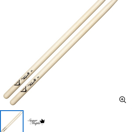
ベース
ウクレレ
ドラム
パーカッション
キーボード
電子ピアノ
管楽器
その他楽器
アンプ
エフェクター
DJ機器
DTM