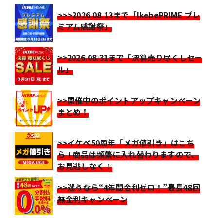
>>>2026.08.13まで「IkebePRIME プレ
ミアム感謝祭」
>>2026.08.31まで「決算売り尽くしセー
ル」
>>開催中のポイントアップキャンペーン
まとめ！
>>イケベ50周年「メガ値引き」はこち
ら！商品は頻繁に入れ替わりますので、
お見逃しなく！
>>迷うなら“4年間金利ゼロ！”最長48回
無金利キャンペーン