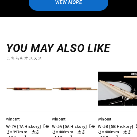
VIEW MORE
YOU MAY ALSO LIKE
こちらもオススメ
wincent
wincent
wincent
W-7A [7A Hickory]【長
W-5A [5A Hickory]【長
W-5B [5B Hickory]
さ=397mm 太さ
さ=406mm 太さ
さ=406mm 太さ