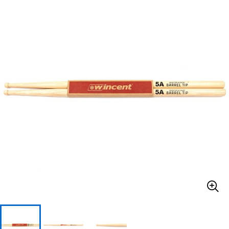
ベース
ウクレレ
ドラム
パーカッション
キーボード
電子ピアノ
管楽器
その他楽器
アンプ
エフェクター
DJ機器
DTM