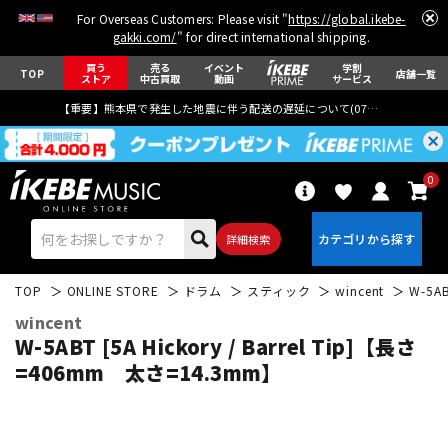
For Overseas Customers: Please visit "
https://global.ikebe-
gakki.com/
" for direct international shipping.
買う
売る
イベント
学割
TOP
店舗一覧
ストア
中古買取
動画
サービス
【重要】熊本県で発生した地震に伴う配送の遅延について(
07月29日
更新)
0
詳細検索
TOP
ONLINE STORE
ドラム
スティック
wincent
W-5A
wincent
W-5ABT [5A Hickory / Barrel Tip]【長さ
=406mm 太さ=14.3mm】
エレキギター
アコギ/エレアコ