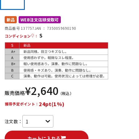
DTM オンライン納品
レコーディング機器
新品
WEB注文店頭受取可
配信/ライブ機器
楽器アクセサリ
商品番号 137757
JAN ：
7350059690190
S
コンディション
：
中古
ヴィンテージ
¥
2,640
販売価格
（税込）
24pt(1%)
獲得予定ポイント：
注文数：
カートに入れる