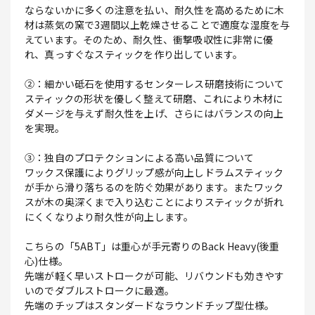
ならないかに多くの注意を払い、耐久性を高めるために木
材は蒸気の窯で3週間以上乾燥させることで適度な湿度を与
えています。そのため、耐久性、衝撃吸収性に非常に優
れ、真っすぐなスティックを作り出しています。
②：細かい砥石を使用するセンターレス研磨技術について
スティックの形状を優しく整えて研磨、これにより木材に
ダメージを与えず耐久性を上げ、さらにはバランスの向上
を実現。
③：独自のプロテクションによる高い品質について
ワックス保護によりグリップ感が向上しドラムスティック
が手から滑り落ちるのを防ぐ効果があります。またワック
スが木の奥深くまで入り込むことによりスティックが折れ
にくくなりより耐久性が向上します。
こちらの「5ABT」は重心が手元寄りのBack Heavy(後重
心)仕様。
先端が軽く早いストロークが可能、リバウンドも効きやす
いのでダブルストロークに最適。
先端のチップはスタンダードなラウンドチップ型仕様。