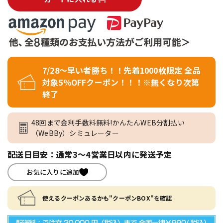
7/28～早い者勝ち！！先着1000枚限定 全品
対象5％OFFクーポン！！！※無くなり次第
終了
48回まで金利手数料無料!かんたんWEB分割払い
（WeBBy）シミュレーター
配送日目安：通常3～4営業日以内に発送予定
お気に入りに追加
使えるクーポンあるかも"クーポンBOX"を確認