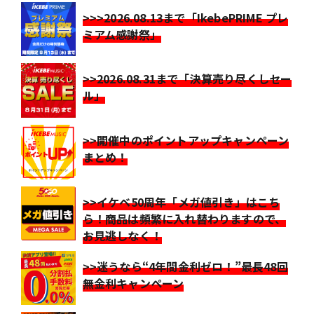
>>>2026.08.13まで「IkebePRIME プレ
ミアム感謝祭」
>>2026.08.31まで「決算売り尽くしセー
ル」
>>開催中のポイントアップキャンペーン
まとめ！
>>イケベ50周年「メガ値引き」はこち
ら！商品は頻繁に入れ替わりますので、
お見逃しなく！
>>迷うなら“4年間金利ゼロ！”最長48回
無金利キャンペーン