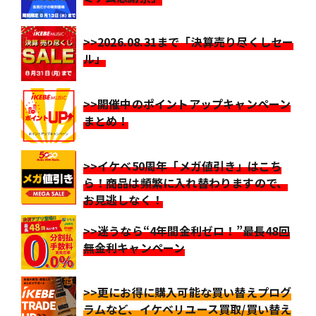
>>2026.08.31まで「決算売り尽くしセー
ル」
>>開催中のポイントアップキャンペーン
まとめ！
>>イケベ50周年「メガ値引き」はこち
ら！商品は頻繁に入れ替わりますので、
お見逃しなく！
>>迷うなら“4年間金利ゼロ！”最長48回
無金利キャンペーン
>>更にお得に購入可能な買い替えプログ
ラムなど、イケベリユース買取/買い替え