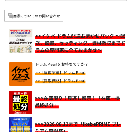
商品についてのお問い合わせ
>>イケベ ドラム配送おまかせパック ～配
送、設置、セッティング、資材撤収までド
ラムの専門家に全ておまかせ～
ドラム Pearlをお持ちですか？
>>【買取実績】ドラム Pearl
>>【買取価格】ドラム Pearl
>>>在庫限り！見逃し厳禁！「在庫一掃
最終処分」
>>>2026.08.13まで「IkebePRIME プレ
ミアム感謝祭」