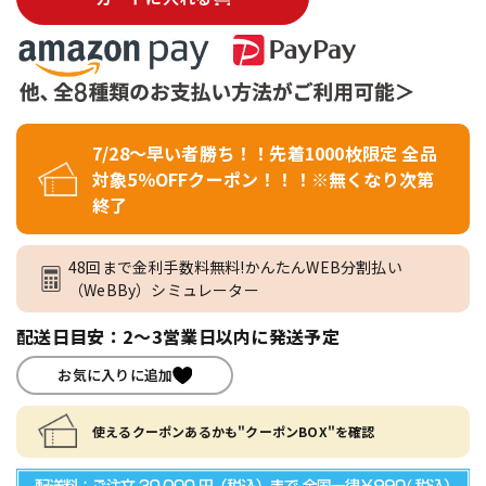
7/28～早い者勝ち！！先着1000枚限定 全品
対象5％OFFクーポン！！！※無くなり次第
終了
48回まで金利手数料無料!かんたんWEB分割払い
（WeBBy）シミュレーター
配送日目安：2～3営業日以内に発送予定
お気に入りに追加
使えるクーポンあるかも"クーポンBOX"を確認