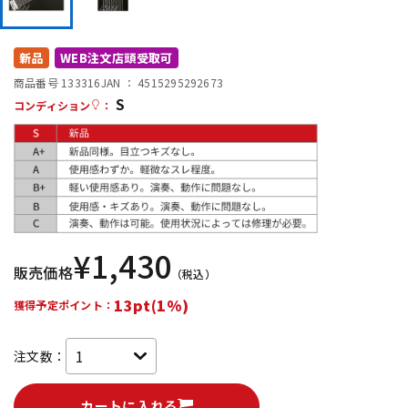
DTM オンライン納品
レコーディング機器
新品
WEB注文店頭受取可
配信/ライブ機器
楽器アクセサリ
商品番号 133316
JAN ：
4515295292673
S
コンディション
：
中古
ヴィンテージ
¥
1,430
販売価格
（税込）
13pt(1%)
獲得予定ポイント：
注文数：
カートに入れる