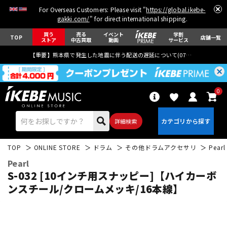
For Overseas Customers: Please visit "
https://global.ikebe-
gakki.com/
" for direct international shipping.
買う
売る
イベント
学割
TOP
店舗一覧
ストア
中古買取
動画
サービス
【重要】熊本県で発生した地震に伴う配送の遅延について(
07月29日
更新)
0
詳細検索
TOP
ONLINE STORE
ドラム
その他ドラムアクセサリ
Pearl
Pearl
S-032 [10インチ用スナッピー]【ハイカーボ
ンスチール/クロームメッキ/16本線】
エレキギター
アコギ/エレアコ