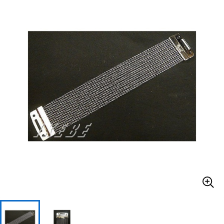
ベース
ウクレレ
ドラム
パーカッション
キーボード
電子ピアノ
管楽器
その他楽器
アンプ
エフェクター
DJ機器
DTM