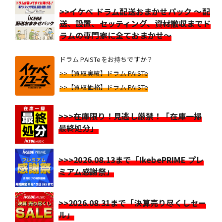
>>イケベ ドラム配送おまかせパック ～配
送、設置、セッティング、資材撤収までド
ラムの専門家に全ておまかせ～
ドラム PAiSTeをお持ちですか？
>>【買取実績】ドラム PAiSTe
>>【買取価格】ドラム PAiSTe
>>>在庫限り！見逃し厳禁！「在庫一掃
最終処分」
>>>2026.08.13まで「IkebePRIME プレ
ミアム感謝祭」
>>2026.08.31まで「決算売り尽くしセー
ル」