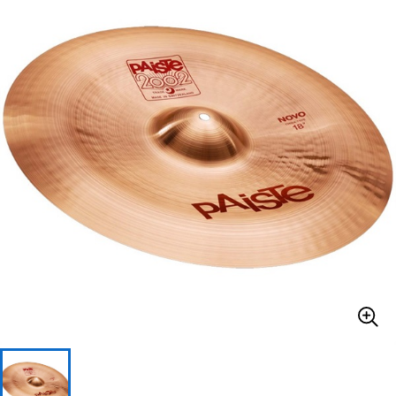
ベース
ウクレレ
ドラム
パーカッション
キーボード
電子ピアノ
管楽器
その他楽器
アンプ
エフェクター
DJ機器
DTM