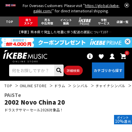
For Overseas Customers: Please visit "
https://global.ikebe-
gakki.com/
" for direct international shipping.
買う
売る
イベント
学割
TOP
店舗一覧
ストア
中古買取
動画
サービス
【重要】熊本県で発生した地震に伴う配送の遅延について(
07月29日
更新)
0
詳細検索
TOP
ONLINE STORE
ドラム
シンバル
チャイナシンバル
PAiSTe
2002 Novo China 20
ドラステサマーセール2026対象品！
ポイント
エレキギター
アコギ/エレアコ
10%
還元