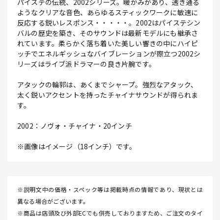
パイステの伝統、2002シリーズ。暖かみがあり、透き通る
ようなクリアな音色、あらゆるスティックワークに敏速に
反応する鋭いレスポンス・・・・・。2002はパイステシン
バルの歴史を築き、そのサウンドは最新モデルにも継承さ
れています。柔らかく落ち着いた美しい響きの中にハイピ
ッチでエネルギッシュなバイブレーションが際立つ2002シ
リーズはライブ派ドラマーの良き片腕です。
アタックの輪郭は、あくまでシャープ。強烈なアタック、
太く鋭いアクセントを持ったチャイナサウンドが得られま
す。
2002：ノヴォ・チャイナ・20インチ
※画像はイメージ（18インチ）です。
※説明文中の価格・スペック等は掲載時点の情報であり、現状とは
異なる場合がございます。
※商品は店頭及び外部ECでも併売しておりますため、ご注文のタイ