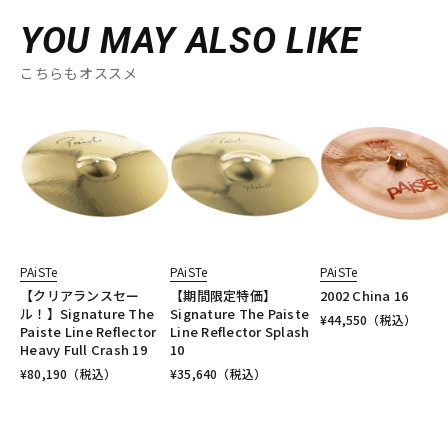
YOU MAY ALSO LIKE
こちらもオススメ
PAiSTe
PAiSTe
PAiSTe
【クリアランスセー
【期間限定特価】
2002 China 16
ル！】Signature The
Signature The Paiste
¥
44,550
（税込）
Paiste Line Reflector
Line Reflector Splash
Heavy Full Crash 19
10
¥
80,190
（税込）
¥
35,640
（税込）