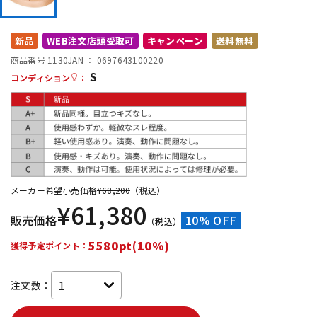
DTM オンライン納品
レコーディング機器
新品
WEB注文店頭受取可
キャンペーン
送料無料
商品番号 1130
JAN ：
0697643100220
配信/ライブ機器
楽器アクセサリ
S
コンディション
：
中古
ヴィンテージ
メーカー希望小売価格
¥
68,200
（税込）
¥
61,380
販売価格
10% OFF
（税込）
5580pt(10%)
獲得予定ポイント：
注文数：