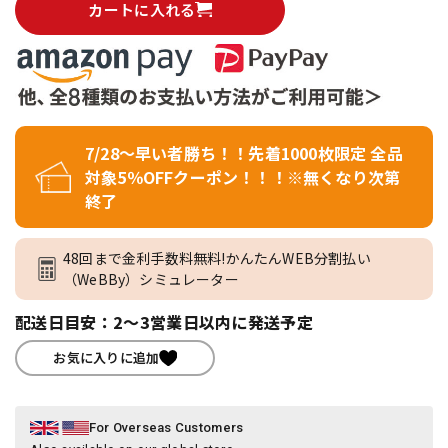
カートに入れる
7/28～早い者勝ち！！先着1000枚限定 全品
対象5％OFFクーポン！！！※無くなり次第
終了
48回まで金利手数料無料!かんたんWEB分割払い
（WeBBy）シミュレーター
配送日目安：2～3営業日以内に発送予定
お気に入りに追加
For Overseas Customers