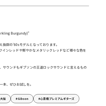
配信/ライブ
楽器アクセサ
機器
リ
arkling Burgundy)"
ージ映え抜群の'60sモデルとなっております。
ワインレッドや鮮やかなメタリックレッドなど様々な色を
く、サウンドもギブソンの王道ロックサウンドと言えるもの
一本、ぜひお試しを。
大阪
Gibson
心斎橋プレミアムギターズ