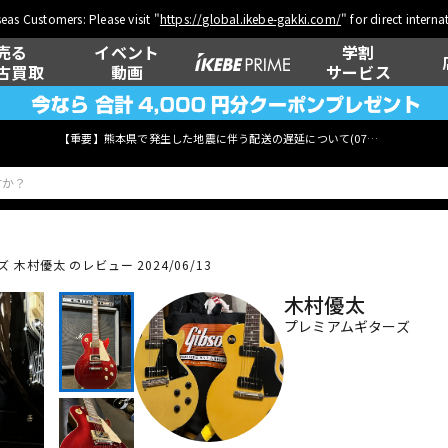
eas Customers: Please visit "
https://global.ikebe-gakki.com/
" for direct intern
売る
イベント
学割
古買取
動画
サービス
【重要】熊本県で発生した地震に伴う配送の遅延について(
07月29日
更新)
木村優太 のレビュー 2024/06/13
ベース
ウクレレ
木村優太
プレミアムギターズ
管楽器
その他楽器