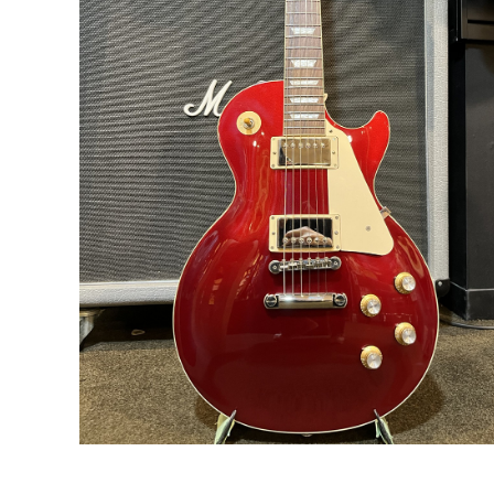
DJ機器
DTM
中古
ヴィンテー