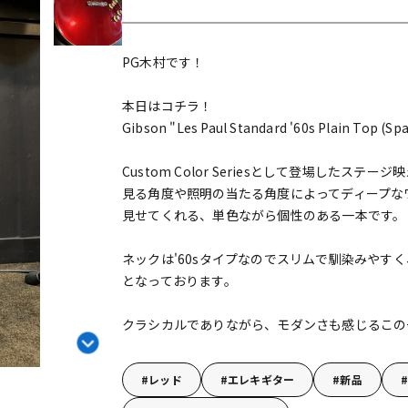
DTM オンラ
レコーディン
イン納品
グ機器
PG木村です！
ジ
本日はコチラ！
Gibson "Les Paul Standard '60s Plain Top (Sp
Custom Color Seriesとして登場したステ
見る角度や照明の当たる角度によってディープな
見せてくれる、単色ながら個性のある一本です。
ネックは'60sタイプなのでスリムで馴染みやす
となっております。
クラシカルでありながら、モダンさも感じるこの
レッド
エレキギター
新品