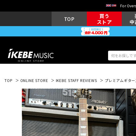
For Overs
買う
TOP
ストア
中
TOP
ONLINE STORE
IKEBE STAFF REVIEWS
プレミアムギターズ 
アコギ/エレ
エレキギター
アコ
キーボード
電子ピアノ