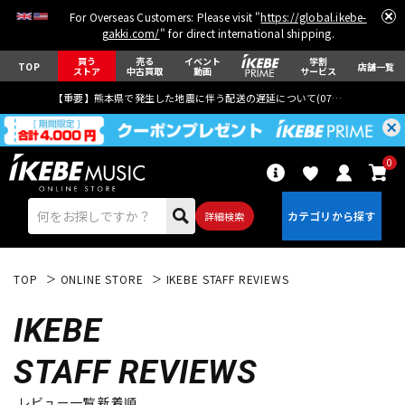
For Overseas Customers: Please visit "
https://global.ikebe-
gakki.com/
" for direct international shipping.
買う
売る
イベント
学割
TOP
店舗一覧
ストア
中古買取
動画
サービス
【重要】熊本県で発生した地震に伴う配送の遅延について(
07月29日
更新)
0
詳細検索
TOP
ONLINE STORE
IKEBE STAFF REVIEWS
IKEBE
STAFF REVIEWS
エレキギター
アコギ/エレアコ
レビュー一覧 新着順