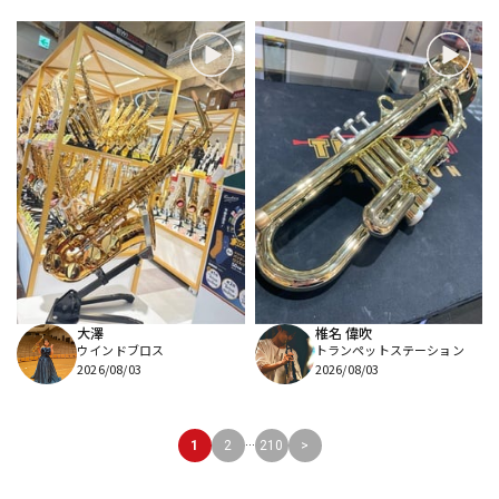
大澤
椎名 偉吹
ウインドブロス
トランペットステーション
2026/08/03
2026/08/03
...
1
2
210
>