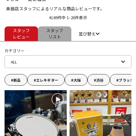
楽器店スタッフによるリアルな商品レビューです。
ベース
ウクレレ
4189件中 1-20件表示
スタッフ
スタッフ
ドラム
パーカッション
並び替え
レビュー
リスト
カテゴリー
キーボード
電子ピアノ
ALL
管楽器
その他楽器
新品
エレキギター
大阪
渋谷
ブラック
アンプ
エフェクター
DJ機器
DTM