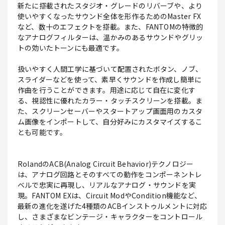
新たに搭載されたスタジオ・グレードのリバーブや、より
使いやすくなったサウンド全体を形作るためのMaster FX
など、数十のエフェクトを搭載。また、FANTOMの特徴的
なアナログフィルターは、温かみのあるサウンドやグリッ
トの効いたトーンにも最適です。
扱いやすく人間工学に基づいて配置されたボタン、ノブ、
スライダーなどを使って、素早くサウンドを作成し簡単に
作曲を行うことができます。用途に応じて自在に変化す
る、視認性に優れたカラー・タッチスクリーンを搭載。ま
た、スクリーンセーバーやスタートアップ画面用のカスタ
ム画像をインポートして、自分好みにカスタマイズするこ
とも可能です。
RolandのACB(Analog Circuit Behavior)テクノロジー
は、アナログ回路とそのすべての動作をコンポーネントレ
ベルで忠実に再現し、リアルなアナログ・サウンドを実
現。FANTOM EXは、Circuit ModやCondition機能など、
最新の進化を遂げた4種類のACBインストゥルメントに対応
し、さまざまなビンテージ・キャラクターをコントロール