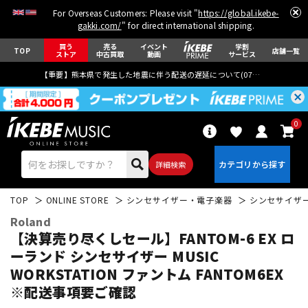
For Overseas Customers: Please visit "
https://global.ikebe-
gakki.com/
" for direct international shipping.
買う
売る
イベント
学割
TOP
店舗一覧
ストア
中古買取
動画
サービス
【重要】熊本県で発生した地震に伴う配送の遅延について(
07月29日
更新)
0
詳細検索
TOP
ONLINE STORE
シンセサイザー・電子楽器
シンセサイザ
Roland
【決算売り尽くしセール】FANTOM-6 EX ロ
ーランド シンセサイザー MUSIC
WORKSTATION ファントム FANTOM6EX
エレキギター
アコギ/エレアコ
※配送事項要ご確認