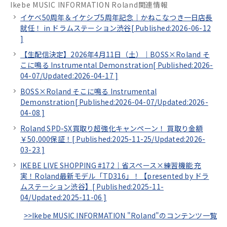
Ikebe MUSIC INFORMATION Roland関連情報
イケベ50周年＆イケシブ5周年記念｜かねこなつき一日店長
就任！ in ドラムステーション渋谷[
Published:2026-06-12
]
【生配信決定】2026年4月11日（土）｜BOSS×Roland そ
こに鳴る Instrumental Demonstration[
Published:2026-
04-07/
Updated:2026-04-17
]
BOSS×Roland そこに鳴る Instrumental
Demonstration[
Published:2026-04-07/
Updated:2026-
04-08
]
Roland SPD-SX買取り超強化キャンペーン！ 買取り金額
￥50,000保証！[
Published:2025-11-25/
Updated:2026-
03-23
]
IKEBE LIVE SHOPPING #172｜省スペース×練習機能 充
実！Roland最新モデル「TD316」！【presented by ドラ
ムステーション渋谷】[
Published:2025-11-
04/
Updated:2025-11-06
]
>>Ikebe MUSIC INFORMATION "Roland"のコンテンツ一覧