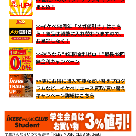
まとめ！
>>イケベ50周年「メガ値引き」はこち
ら！商品は頻繁に入れ替わりますので、
お見逃しなく！
>>迷うなら“4年間金利ゼロ！”最長48回
無金利キャンペーン
>>更にお得に購入可能な買い替えプログ
ラムなど、イケベリユース買取/買い替え
キャンペーン詳細はこちら
学生さんならいつでもお得『IKEBE MUSIC CLUB Student』