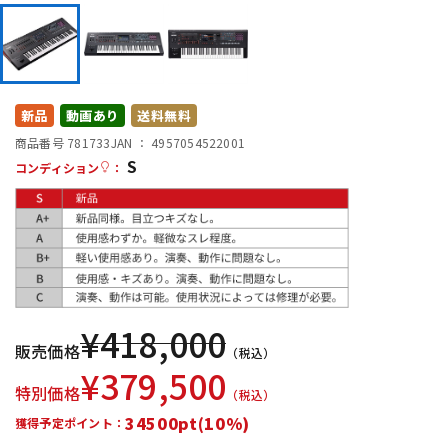
DTM オンライン納品
レコーディング機器
配信/ライブ機器
楽器アクセサリ
新品
動画あり
送料無料
商品番号 781733
JAN ：
4957054522001
中古
ヴィンテージ
S
コンディション
：
¥
418,000
販売価格
（税込）
¥
379,500
特別価格
（税込）
34500pt(10%)
獲得予定ポイント：