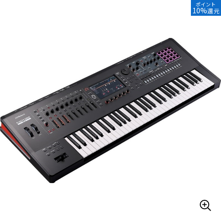
ポイント
10%
還元
ベース
ウクレレ
ドラム
パーカッション
キーボード
電子ピアノ
管楽器
その他楽器
アンプ
エフェクター
DJ機器
DTM