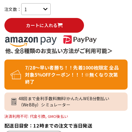
注文数：
カートに入れる
7/28～早い者勝ち！！先着1000枚限定 全品
対象5％OFFクーポン！！！※無くなり次第
終了
48回まで金利手数料無料!かんたんWEB分割払い
（WeBBy）シミュレーター
決済利用不可: 代金引換, GMO後払い
配送日目安：12時までの注文で当日発送