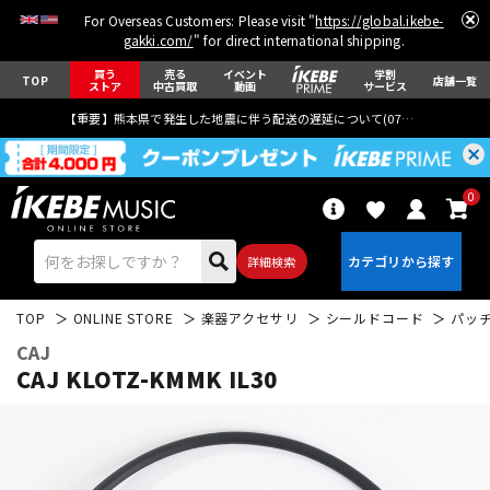
For Overseas Customers: Please visit "
https://global.ikebe-
gakki.com/
" for direct international shipping.
買う
売る
イベント
学割
TOP
店舗一覧
ストア
中古買取
動画
サービス
【重要】熊本県で発生した地震に伴う配送の遅延について(
07月29日
更新)
0
詳細検索
TOP
ONLINE STORE
楽器アクセサリ
シールドコード
パッ
CAJ
CAJ KLOTZ-KMMK IL30
エレキギター
アコギ/エレアコ