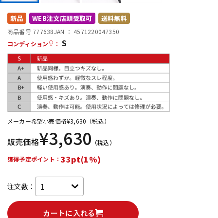
DTM オンライン納品
レコーディング機器
新品
WEB注文店頭受取可
送料無料
商品番号 777638
JAN ：
4571220047350
S
配信/ライブ機器
楽器アクセサリ
コンディション
：
中古
ヴィンテージ
メーカー希望小売価格
¥
3,630
（税込）
¥
3,630
販売価格
（税込）
33pt(1%)
獲得予定ポイント：
注文数：
カートに入れる