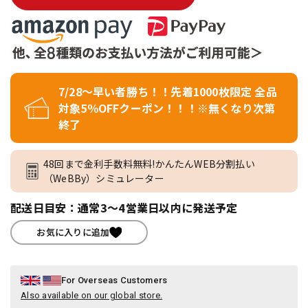
7/28～早い者勝ち！！先着1000枚限定 全品
対象5％OFFクーポン！！！※無くなり次第
終了
48回まで金利手数料無料!かんたんWEB分割払い
（WeBBy）シミュレーター
配送日目安：通常3～4営業日以内に発送予定
お気に入りに追加
For Overseas Customers
Also available on our global store.