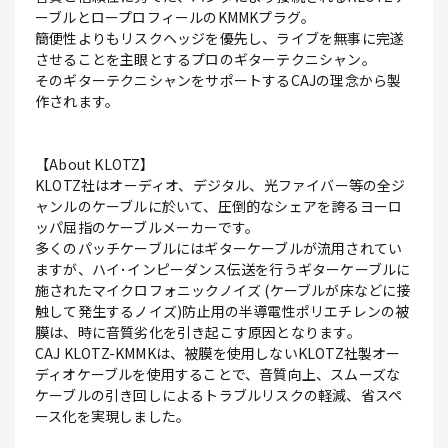
ーブルとロープロフィールのKMMKプラグ｡
簡便性よりもリスクヘッジを優先し、ライブを無事に完遂
させることを主眼とするプロのギターテクニシャン｡
そのギターテクニシャンをサポートするCAJの理念から製
作されます。
【About KLOTZ】
KLOTZ社はオーディオ、デジタル、光ファイバー等の全ジ
ャンルのケーブルに於いて、圧倒的なシェアを誇るヨーロ
ッパ屈指のケーブルメーカーです。
多くのパッチケーブルにはギターケーブルが流用されてい
ますが、ハイ･インピーダンス伝送を行うギターケーブルに
施されたマイクロフォニックノイズ (ケーブルが床などに接
触して発生するノイズ)防止用の半導電性ポリエチレンの被
膜は、時に音質劣化を引き起こす原因となります｡
CAJ KLOTZ-KMMKは、被膜を使用しないKLOTZ社製オー
ディオケーブルを使用することで、音質向上、スムーズな
ケーブルの引き回しによるトラブルリスクの軽減、省スペ
ース化を実現しました｡