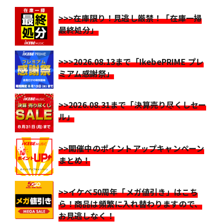
>>>在庫限り！見逃し厳禁！「在庫一掃
最終処分」
>>>2026.08.13まで「IkebePRIME プレ
ミアム感謝祭」
>>2026.08.31まで「決算売り尽くしセー
ル」
>>開催中のポイントアップキャンペーン
まとめ！
>>イケベ50周年「メガ値引き」はこち
ら！商品は頻繁に入れ替わりますので、
お見逃しなく！