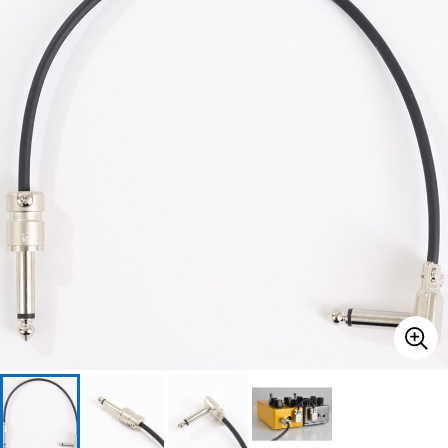
ベース
ウクレレ
ドラム
パーカッション
キーボード
電子ピアノ
管楽器
その他楽器
アンプ
エフェクター
DJ機器
DTM