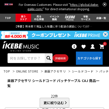
For Overseas Customers: Please visit "
https://global.ikebe-
gakki.com/
" for direct international shipping.
買う
売る
イベント
学割
TOP
店舗一覧
ストア
中古買取
動画
サービス
【重要】熊本県で発生した地震に伴う配送の遅延について(
07月29日
更新)
0
詳細検索
TOP
ONLINE STORE
楽器アクセサリ
シールドコード
パッチ
楽器アクセサリ シールドコード パッチケーブル CAJ 商品一
覧
22
件
エレキギター
アコギ/エレアコ
更に絞り込む