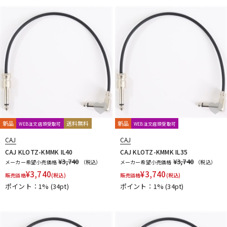
DTM オンライン納品
レコーディング機器
配信/ライブ機器
楽器アクセサリ
中古
ヴィンテージ
新品
送料無料
新品
WEB注文店頭受取可
WEB注文店頭受取可
CAJ
CAJ
CAJ KLOTZ-KMMK IL40
CAJ KLOTZ-KMMK IL35
¥3,740
¥3,740
メーカー希望小売価格
（税込）
メーカー希望小売価格
（税込）
¥
3,740
¥
3,740
販売価格
(税込)
販売価格
(税込)
ポイント：1%
(34pt)
ポイント：1%
(34pt)