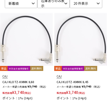
在庫ありのみ表
新着順
20 件表示
示
ベース
ウクレレ
ドラム
パーカッション
キーボード
電子ピアノ
管楽器
その他楽器
新品
送料無料
新品
送料無料
WEB注文店頭受取可
WEB注文店頭受取可
アンプ
エフェクター
CAJ
CAJ
CAJ KLOTZ-KMMK IL60
CAJ KLOTZ-KMMK IL45
¥3,740
¥3,740
メーカー希望小売価格
（税込）
メーカー希望小売価格
（税込）
¥
3,740
¥
3,740
販売価格
(税込)
販売価格
(税込)
DJ機器
DTM
ポイント：1%
(34pt)
ポイント：1%
(34pt)