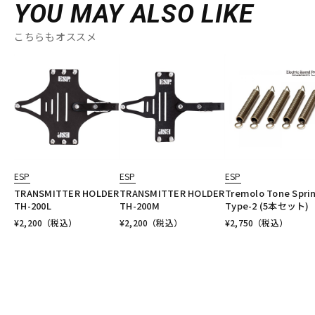
YOU MAY ALSO LIKE
こちらもオススメ
ESP
ESP
ESP
TRANSMITTER HOLDER
TRANSMITTER HOLDER
Tremolo Tone Spri
TH-200L
TH-200M
Type-2 (5本セット)
¥
2,200
（税込）
¥
2,200
（税込）
¥
2,750
（税込）