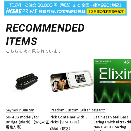
RECOMMENDED
ITEMS
こちらもよく見られています
Seymour Duncan
Freedom Custom Guitar Research
ELIXIR
SH-4 JB model /for
Pick Container with 5
Stainless Steel Bass
Bridge (Black) 【安心の正
Picks [SP-PC-01]
Strings with ultra-th
規輸入品】
NANOWEB Coating
¥
880
（税込）