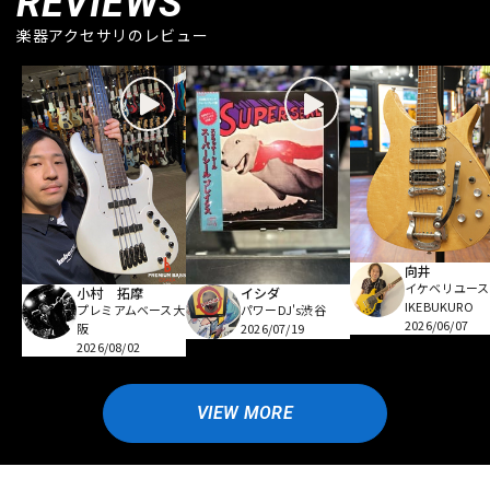
REVIEWS
楽器アクセサリのレビュー
向井
イケベリユース
小村 拓摩
イシダ
IKEBUKURO
プレミアムベース大
パワーDJ's渋谷
2026/06/07
阪
2026/07/19
2026/08/02
VIEW MORE