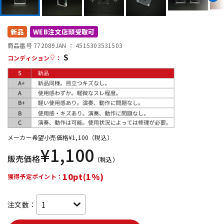
DTM オンライン納品
レコーディング機器
新品
WEB注文店頭受取可
配信/ライブ機器
楽器アクセサリ
商品番号 772089
JAN ：
4515303531503
S
コンディション
：
中古
ヴィンテージ
メーカー希望小売価格
¥
1,100
（税込）
¥
1,100
販売価格
（税込）
10pt(1%)
獲得予定ポイント：
注文数：