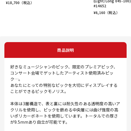
(Light/Long 045-100)
¥
18,700
（税込）
#14652
¥
6,160
（税込）
商品説明
好きなミュージシャンのピック、限定のプレミアピック、
コンサート会場でゲットしたアーティスト使用済みピッ
ク…。
あなたにとっての特別なピックを大切にディスプレイする
ことができるピックモノリス。
本体は3層構造で、表と裏には耐久性のある透明度の高いア
クリルを使用し、ピックを嵌める中央層には曲げ強度の高
いポリカーボネートを使用しています。トータルでの厚さ
が9.5mmあり自立が可能です。