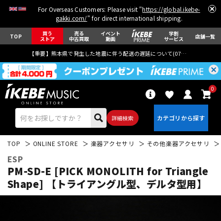
For Overseas Customers: Please visit "
https://global.ikebe-
gakki.com/
" for direct international shipping.
買う
売る
イベント
学割
TOP
店舗一覧
ストア
中古買取
動画
サービス
【重要】熊本県で発生した地震に伴う配送の遅延について(
07月29日
更新)
0
詳細検索
TOP
ONLINE STORE
楽器アクセサリ
その他楽器アクセサリ
ESP
PM-SD-E [PICK MONOLITH for Triangle
Shape] 【トライアングル型、デルタ型用】
エレキギター
アコギ/エレアコ