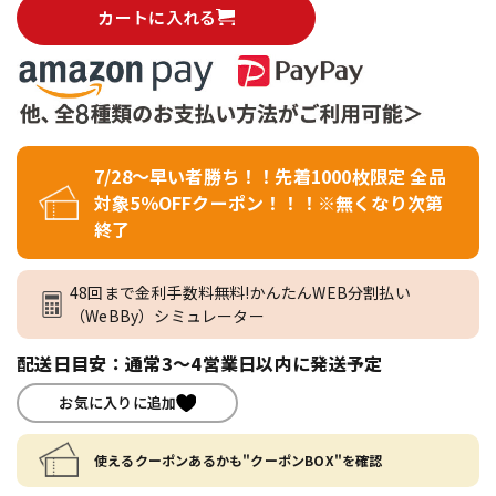
カートに入れる
7/28～早い者勝ち！！先着1000枚限定 全品
対象5％OFFクーポン！！！※無くなり次第
終了
48回まで金利手数料無料!かんたんWEB分割払い
（WeBBy）シミュレーター
配送日目安：通常3～4営業日以内に発送予定
お気に入りに追加
使えるクーポンあるかも"クーポンBOX"を確認