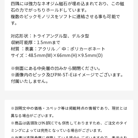
四隅には強力なネオジム磁石が埋め込まれており、この磁
石の力でがっちりホールドしています。
複数のピックモノリスをソフトに連結させる事も可能で
す。
対応形状：トライアングル型、デルタ型
収納可能厚：1.5mmまで
材質 ：表裏：アクリル ／ 中：ポリカーボネート
サイズ：48.5mm(W)×66mm(H)×9.5mm(D)
※側面にある中央層の凹みから開閉ください。
※画像内のピック及びPM-ST-Eはイメージでございます。
付属いたしません。
※説明文中の価格・スペック等は掲載時点の情報であり、現状とは
異なる場合がございます。
※商品は店頭及び外部ECでも併売しておりますため、ご注文のタイ
ミングによっては完売となっている場合がございます。
※在庫は遠隔倉庫に保管している場合もございますので、表示され