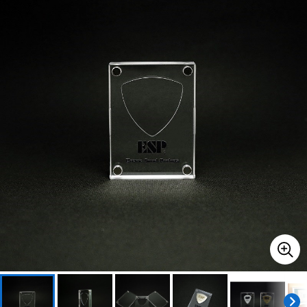
ベース
ウクレレ
ドラム
パーカッション
キーボード
電子ピアノ
管楽器
その他楽器
アンプ
エフェクター
DJ機器
DTM