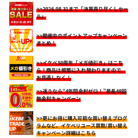
>>2026.08.31まで「決算売り尽くしセー
ル」
>>開催中のポイントアップキャンペーン
まとめ！
>>イケベ50周年「メガ値引き」はこち
ら！商品は頻繁に入れ替わりますので、
お見逃しなく！
>>迷うなら“4年間金利ゼロ！”最長48回
無金利キャンペーン
>>更にお得に購入可能な買い替えプログ
ラムなど、イケベリユース買取/買い替え
キャンペーン詳細はこちら