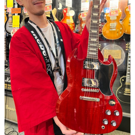
ベース
ウクレレ
ドラム
パーカッション
キーボード
電子ピアノ
管楽器
その他楽器
アンプ
エフェクター
DJ機器
DTM