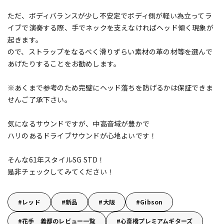
ただ、ボディバランスが少し不安定でボディ側が軽い為立ってラ
イブで演奏する際、手でネックを支えなければヘッド傾く現象が
起きます。
ので、ストラップをなるべく滑りずらい素材の革の材等を選んで
あげたりすることをお勧めします。
※あくまで参考のため完璧にヘッド落ちを防げるかは保証できま
せんご了承下さい。
気になるサウンドですが、中高音域が豊かで
ハリのあるドライブサウンドが心地よいです！
そんな61年スタイルSG STD！
是非チェックしてみてください！
レッド
新品
大阪
Gibson
花手 義都のレビュー一覧
心斎橋プレミアムギターズ