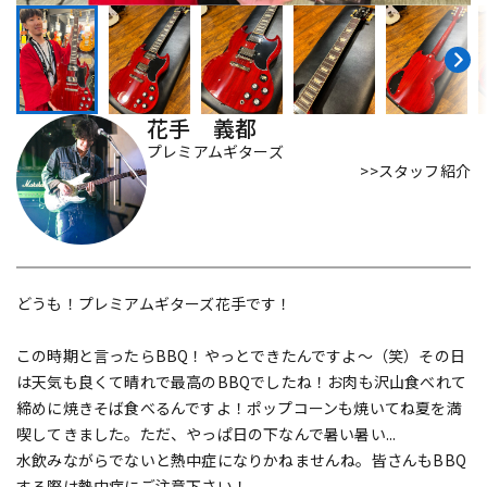
DTM オンライン納品
レコーディング機器
配信/ライブ機器
楽器アクセサリ
花手 義都
プレミアムギターズ
>>スタッフ紹介
中古
ヴィンテージ
どうも！プレミアムギターズ花手です！
この時期と言ったらBBQ！やっとできたんですよ～（笑）その日
は天気も良くて晴れで最高のBBQでしたね！お肉も沢山食べれて
締めに焼きそば食べるんですよ！ポップコーンも焼いてね夏を満
喫してきました。ただ、やっぱ日の下なんで暑い暑い...
水飲みながらでないと熱中症になりかねませんね。皆さんもBBQ
する際は熱中症にご注意下さい！