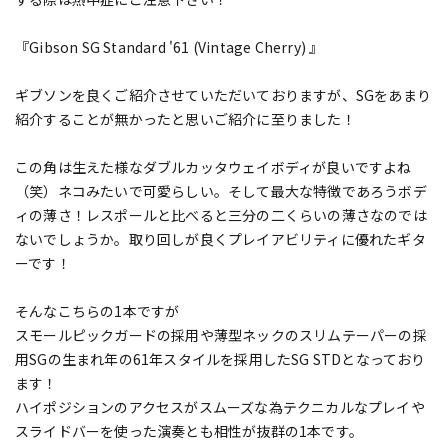
『Gibson SG Standard '61 (Vintage Cherry) 』
ギブソンを良くご紹介させていただいておりますが、SGをあまり
紹介することが無かったと思いご紹介に至りました！
この角は生えた様なダブルカッタウェイボディが良いですよね
（笑）ネコみたいで可愛らしい。そして最大な特徴であろうボデ
ィの薄さ！レスポールと比べると三分の二くらいの薄さなのでは
ないでしょうか。取り回しが良くプレイアビリティに優れたギタ
ーです！
そんなこちらの1本ですが
スモールピックガードの採用や薄型ネックのスリムテーパーの採
用SGの生まれ年の61年スタイルを採用したSG STDとなっており
ます！
ハイポジションのアクセスがスムーズな為テクニカルなプレイや
スライドバーを使った演奏とも相性が抜群の1本です。