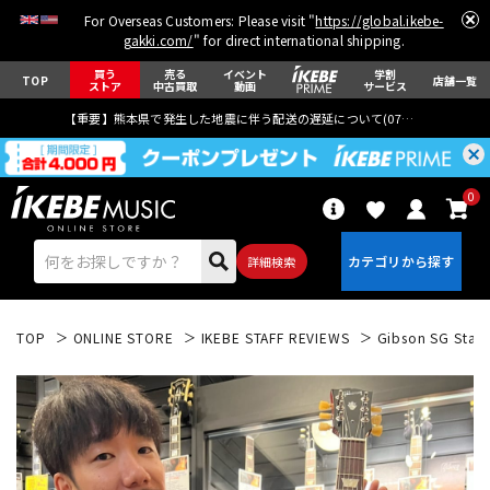
For Overseas Customers: Please visit "
https://global.ikebe-
gakki.com/
" for direct international shipping.
買う
売る
イベント
学割
TOP
店舗一覧
ストア
中古買取
動画
サービス
【重要】熊本県で発生した地震に伴う配送の遅延について(
07月29日
更新)
0
詳細検索
TOP
ONLINE STORE
IKEBE STAFF REVIEWS
Gibson SG Stand
エレキギター
アコギ/エレアコ