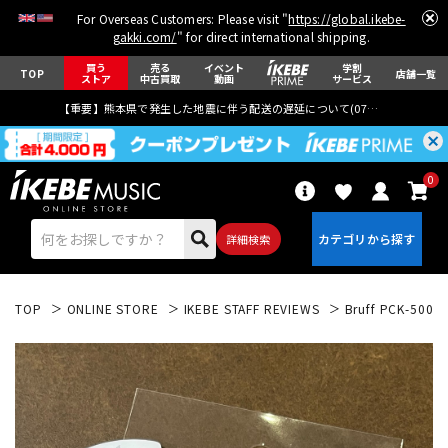
For Overseas Customers: Please visit "
https://global.ikebe-
gakki.com/
" for direct international shipping.
買う
売る
イベント
学割
TOP
店舗一覧
ストア
中古買取
動画
サービス
【重要】熊本県で発生した地震に伴う配送の遅延について(
07月29日
更新)
0
詳細検索
TOP
ONLINE STORE
IKEBE STAFF REVIEWS
Bruff PCK-
エレキギター
アコギ/エレアコ