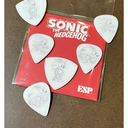
ベース
ウクレレ
ドラム
パーカッション
キーボード
電子ピアノ
管楽器
その他楽器
アンプ
エフェクター
DJ機器
DTM