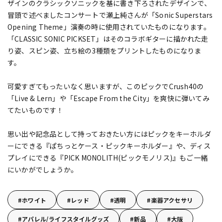
ザインのクラシックソニックを基に書き下ろされたデザインで、
冒頭で述べましたコンサートで瀬上純さんが「Sonic Superstars
Opening Theme」演奏の時に使用されていたものになります。
「CLASSIC SONIC PICKSET」はそのコラボギターに描かれた走
り姿、スピン姿、立ち絵の3種類をプリントしたものになりま
す。
可愛すぎてもったいなく思いますが、このピックでCrush40の
「Live & Lern」や「Escape From the City」を爽快に弾いてみ
てたいものです！
思い出や記念品として持っておきたい方にはピックをキーホルダ
ーにできる『ぱちっとケース・ピックキーホルダー』や、ディス
プレイにできる『PICK MONOLITH(ピックモノリス)』もご一緒
にいかがでしょうか。
ホワイト
レッド
透明
楽器アクセサリ
アパレル/ライフスタイルグッズ
新品
大阪