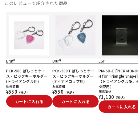
このレビューで紹介された商品
Bruff
Bruff
ESP
PCK-500 ぱちっとケー
PCK-500T ぱちっとケー
PM-SD-E [PICK MONO
ス・ピックキーホルダー
ス・ピックキーホルダー
H for Triangle Shape]
(トライアングル用)
(ティアドロップ用)
【トライアングル型、
販売価格
販売価格
タ型用】
¥550
¥550
販売価格
（税込）
（税込）
¥1,100
（税込）
カートに入れる
カートに入れる
カートに入れる