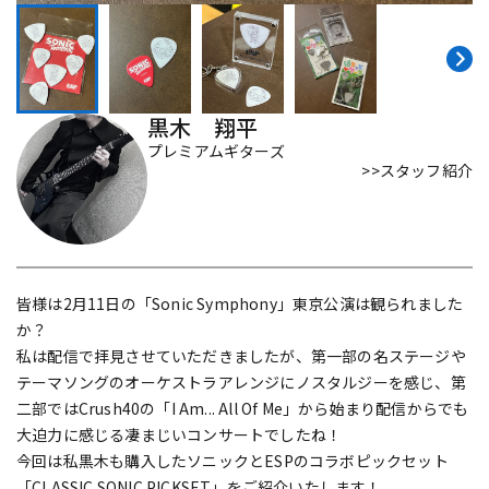
DTM オンライン納品
レコーディング機器
配信/ライブ機器
楽器アクセサリ
黒木 翔平
プレミアムギターズ
>>スタッフ紹介
中古
ヴィンテージ
皆様は2月11日の「Sonic Symphony」東京公演は観られました
か？
私は配信で拝見させていただきましたが、第一部の名ステージや
テーマソングのオーケストラアレンジにノスタルジーを感じ、第
二部ではCrush40の「I Am... All Of Me」から始まり配信からでも
大迫力に感じる凄まじいコンサートでしたね！
今回は私黒木も購入したソニックとESPのコラボピックセット
「CLASSIC SONIC PICKSET」をご紹介いたします！