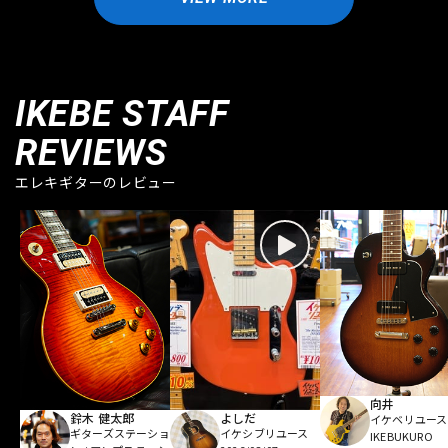
IKEBE STAFF
REVIEWS
エレキギターのレビュー
向井
鈴木 健太郎
よしだ
イケベリユース
ギターズステーショ
イケシブリユース
IKEBUKURO