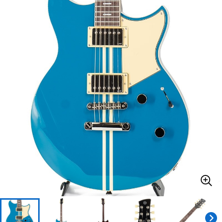
ベース
ウクレレ
ドラム
パーカッション
キーボード
電子ピアノ
管楽器
その他楽器
アンプ
エフェクター
DJ機器
DTM