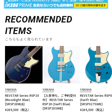
RECOMMENDED
ITEMS
こちらもよく見られています
YAMAHA
YAMAHA
YAMAHA
REVSTAR Series RSP20
【入荷待ち、ご予約受付
REVSTAR Series RSP
(Moonlight Blue)
中】 REVSTAR Series
(Swift Blue)
[SRSP20MLB]
RSP20 (Swift Blue)
[SRSP02TSWB]
[SRSP20SWB]
¥
269,500
（税込）
¥
269,500
（税込）