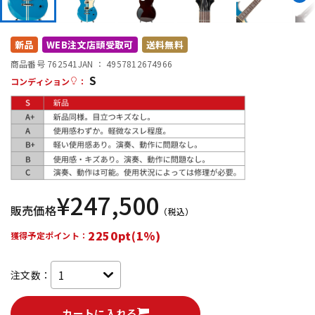
DTM オンライン納品
レコーディング機器
新品
WEB注文店頭受取可
送料無料
配信/ライブ機器
楽器アクセサリ
商品番号 762541
JAN ：
4957812674966
S
コンディション
：
中古
ヴィンテージ
¥
247,500
販売価格
（税込）
2250pt(1%)
獲得予定ポイント：
注文数：
カートに入れる