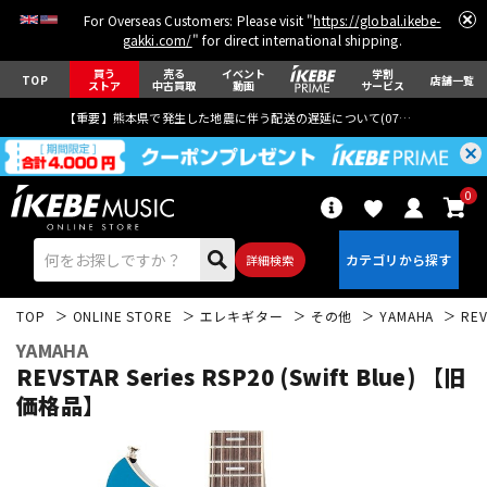
For Overseas Customers: Please visit "
https://global.ikebe-
gakki.com/
" for direct international shipping.
買う
売る
イベント
学割
TOP
店舗一覧
ストア
中古買取
動画
サービス
【重要】熊本県で発生した地震に伴う配送の遅延について(
07月29日
更新)
0
詳細検索
TOP
ONLINE STORE
エレキギター
その他
YAMAHA
REV
YAMAHA
REVSTAR Series RSP20 (Swift Blue) 【旧
価格品】
エレキギター
アコギ/エレアコ