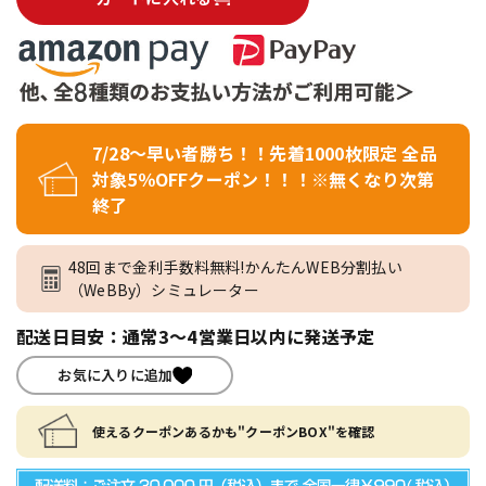
7/28～早い者勝ち！！先着1000枚限定 全品
対象5％OFFクーポン！！！※無くなり次第
終了
48回まで金利手数料無料!かんたんWEB分割払い
（WeBBy）シミュレーター
配送日目安：通常3～4営業日以内に発送予定
お気に入りに追加
使えるクーポンあるかも"クーポンBOX"を確認