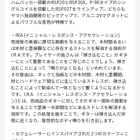
ハムバッカー搭載のRSP20とRSP20X、P-90タイプのシン
グルコイルを搭載したRSP02Tをラインアップ。どちらも
ヤマハ独自開発のピックアップで、アルニコVマグネットに
よるパワフルな音色が特徴です。
・IRA (イニシャル・レスポンス・アクセラレーション)
完成後の楽器に適切な振動を与えることで、木材間あるい
は木材と塗装膜などに存在するストレスを解消する技術が
I.R.A.です。プレイヤーの皆さんは「弾き込むこと」がギタ
ーにとって重要であることをご存じのことでしょう。弾き
込むことによって「鳴りがよくなる」といわれています。
その理由は、ネックと指板などの木材間、木材と塗膜間、
材とハードウェア間などに生じているストレスが、弾き込
むことによって馴染んで一体となって響くようになるから
です。I.R.A.（イニシャル・レスポンス・アクセラレーショ
ン)とは、完成品のギターに対してそのギター固有の振動を
与えることで塗装－木部間などにあるストレスを解消する
技術です。この処理を施すことで、ギターは弾き込んだ状
態に近くなり、理想的なボディ鳴りを引き出します。
・カフェレーサーにインスパイアされた2つのカラーフィニ