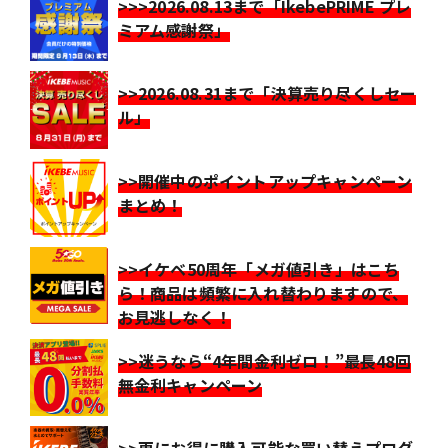
>>>2026.08.13まで「IkebePRIME プレ
ミアム感謝祭」
>>2026.08.31まで「決算売り尽くしセー
ル」
>>開催中のポイントアップキャンペーン
まとめ！
>>イケベ50周年「メガ値引き」はこち
ら！商品は頻繁に入れ替わりますので、
お見逃しなく！
>>迷うなら“4年間金利ゼロ！”最長48回
無金利キャンペーン