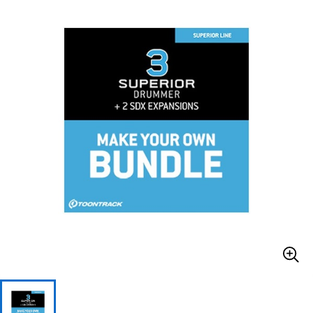
ベース
ウクレレ
ドラム
パーカッション
キーボード
電子ピアノ
管楽器
その他楽器
アンプ
エフェクター
DJ機器
DTM