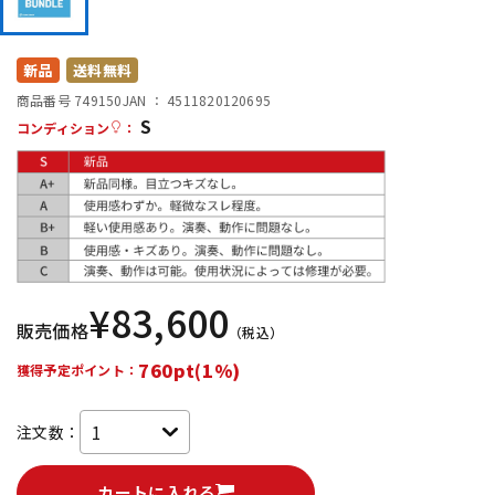
DTM オンライン納品
レコーディング機器
新品
送料無料
配信/ライブ機器
楽器アクセサリ
商品番号 749150
JAN ：
4511820120695
S
コンディション
：
中古
ヴィンテージ
¥
83,600
販売価格
（税込）
760pt(1%)
獲得予定ポイント：
注文数：
カートに入れる