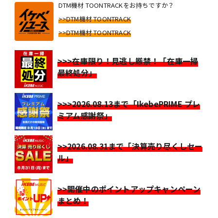
DTM機材 TOONTRACKをお持ちですか？
>>DTM機材 TOONTRACK
>>DTM機材 TOONTRACK
>>>在庫限り！見逃し厳禁！「在庫一掃
最終処分」
>>>2026.08.13まで「IkebePRIME プレ
ミアム感謝祭」
>>2026.08.31まで「決算売り尽くしセー
ル」
>>開催中のポイントアップキャンペーン
まとめ！