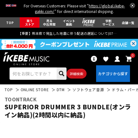
For Overseas Customers: Please visit "
https://global.ikebe-
gakki.com/
" for direct international shipping.
買う
売る
イベント
学割
TOP
店舗一覧
ストア
中古買取
動画
サービス
【重要】熊本県で発生した地震に伴う配送の遅延について(
07月29日
更新)
0
詳細検索
TOP
ONLINE STORE
DTM
ソフトウェア音源
ドラム・パー
TOONTRACK
SUPERIOR DRUMMER 3 BUNDLE(オンラ
イン納品)(2時間以内に納品)
エレキギター
アコギ/エレアコ