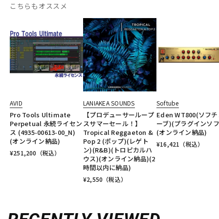
こちらもオススメ
AVID
LANIAKEA SOUNDS
Softube
Pro Tools Ultimate
【プロデューサーループ
Eden WT800(ソフ
Perpetual 永続ライセン
スサマーセール！】
ーブ)(プラグインソフ
ス (4935-00613-00_N)
Tropical Reggaeton &
(オンライン納品)
(オンライン納品)
Pop 2 (ポップ)(レゲト
¥
16,421
（税込）
ン)(R&B)(トロピカルハ
¥
251,200
（税込）
ウス)(オンライン納品)(2
時間以内に納品)
¥
2,550
（税込）