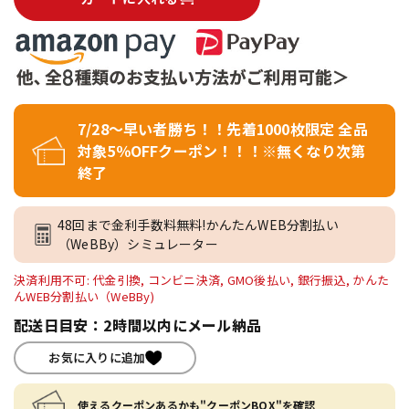
7/28～早い者勝ち！！先着1000枚限定 全品
対象5％OFFクーポン！！！※無くなり次第
終了
48回まで金利手数料無料!かんたんWEB分割払い
（WeBBy）シミュレーター
決済利用不可: 代金引換, コンビニ決済, GMO後払い, 銀行振込, かんた
んWEB分割払い（WeBBy)
配送日目安：2時間以内にメール納品
お気に入りに追加
使えるクーポンあるかも"クーポンBOX"を確認