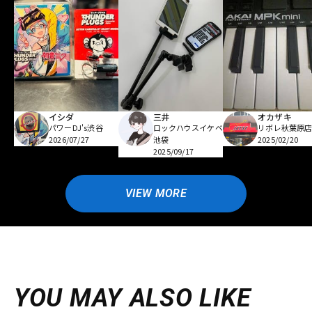
イシダ
三井
オカザキ
パワーDJ's渋谷
ロックハウスイケベ
リボレ秋葉原
2026/07/27
池袋
2025/02/20
2025/09/17
VIEW MORE
YOU MAY ALSO LIKE