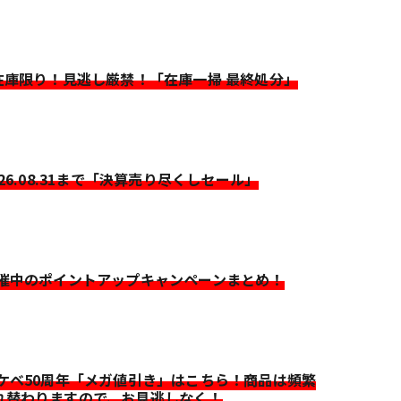
>在庫限り！見逃し厳禁！「在庫一掃 最終処分」
026.08.31まで「決算売り尽くしセール」
開催中のポイントアップキャンペーンまとめ！
イケベ50周年「メガ値引き」はこちら！商品は頻繁
れ替わりますので、お見逃しなく！