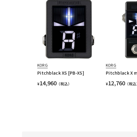
KORG
KORG
Pitchblack XS [PB-XS]
Pitchblack X m
14,960
12,760
¥
（税込）
¥
（税込