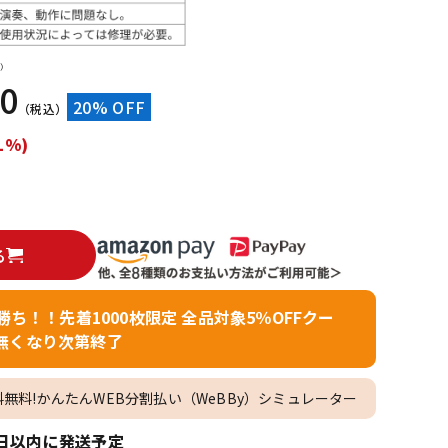
配信/ライブ
楽器アクセサ
機器
リ
）
60
20% OFF
（税込）
1%)
る
者勝ち！！先着1000枚限定 全品対象5％OFFクー
無くなり次第終了
料無料!かんたんWEB分割払い（WeBBy）シミュレーター
日以内に発送予定