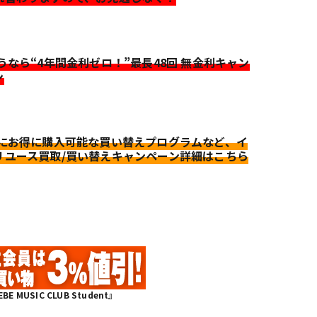
迷うなら“4年間金利ゼロ！”最長48回 無金利キャン
ン
更にお得に購入可能な買い替えプログラムなど、イ
リユース買取/買い替えキャンペーン詳細はこちら
MUSIC CLUB Student』