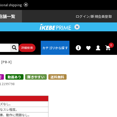
ational shipping.
店舗一覧
ログイン
新規会員登録
0
詳細検索
X [PB-X]
パーカッショ
ドラム
ン
可
動画あり
弾きやすい
送料無料
12199798
アンプ
エフェクター