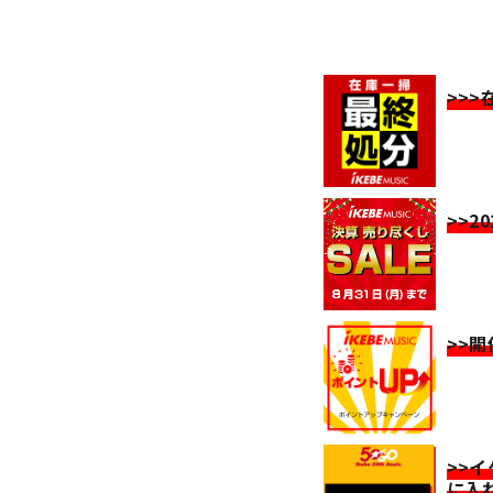
>>
>>2
>>
>>
に入