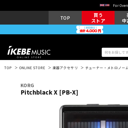
For Overs
買う
TOP
ストア
中
TOP
ONLINE STORE
楽器アクセサリ
チューナー・メトロノー
アコギ/エレ
エレキギター
アコ
KORG
Pitchblack X [PB-X]
キーボード
電子ピアノ