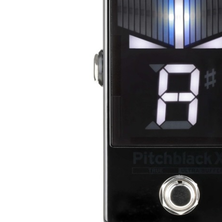
DJ機器
DTM
中古
ヴィンテー