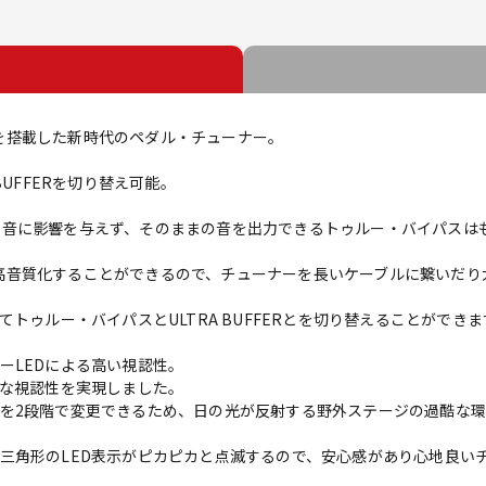
R」を搭載した新時代のペダル・チューナー。
BUFFERを切り替え可能。
力された音に影響を与えず、そのままの音を出力できるトゥルー・バイパスは
の音を高音質化することができるので、チューナーを長いケーブルに繋いだ
あわせてトゥルー・バイパスとULTRA BUFFERとを切り替えることができ
ーLEDによる高い視認性。
的な視認性を実現しました。
を2段階で変更できるため、日の光が反射する野外ステージの過酷な
三角形のLED表示がピカピカと点滅するので、安心感があり心地良い