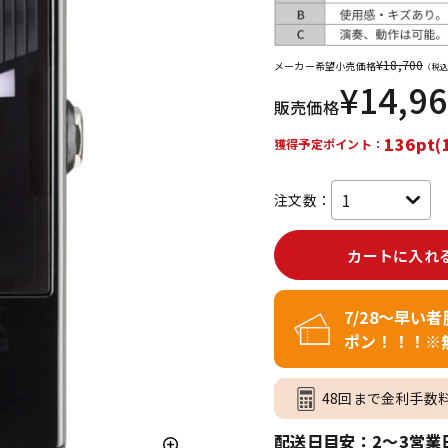
DTM オンラ
レコーディン
イン納品
グ機器
¥
18,700
メーカー希望小売価格
（税込
¥
14,9
販売価格
ジ
136pt(
獲得予定ポイント：
注文数：
カートに入れ
7/28～早い
ポン！！！※
48回まで金利手数
配送日目安：2～3営業