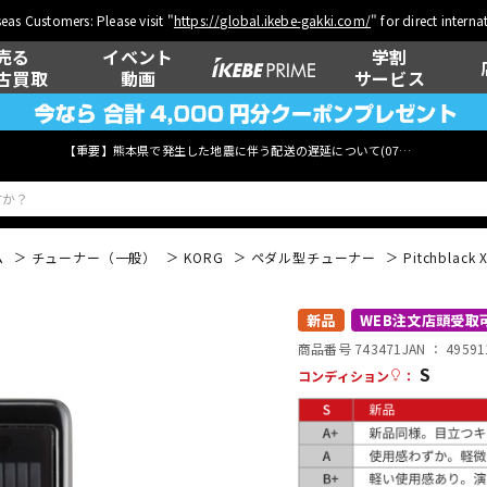
eas Customers: Please visit "
https://global.ikebe-gakki.com/
" for direct intern
売る
イベント
学割
古買取
動画
サービス
【重要】熊本県で発生した地震に伴う配送の遅延について(
07月29日
更新)
ム
チューナー（一般）
KORG
ペダル型チューナー
Pitchblack 
ベース
ウクレレ
新品
WEB注文店頭受取
商品番号 743471
JAN ：
49591
S
コンディション
：
管楽器
その他楽器