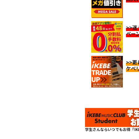
>>
ペー
>>
ケベ
学生さんならいつでもお得『IKEBE 