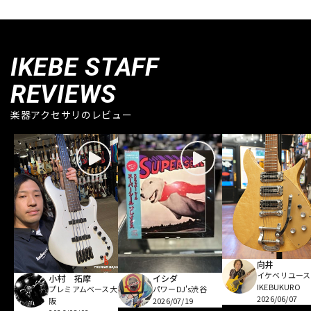
IKEBE STAFF
REVIEWS
楽器アクセサリのレビュー
向井
イケベリユース
小村 拓摩
イシダ
IKEBUKURO
プレミアムベース大
パワーDJ's渋谷
2026/06/07
阪
2026/07/19