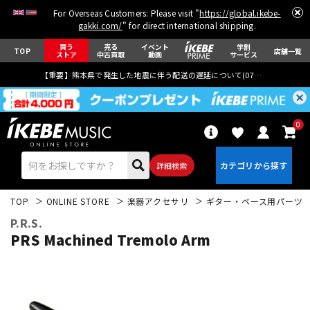
For Overseas Customers: Please visit "
https://global.ikebe-
gakki.com/
" for direct international shipping.
買う
売る
イベント
学割
TOP
店舗一覧
ストア
中古買取
動画
サービス
【重要】熊本県で発生した地震に伴う配送の遅延について(
07月29日
更新)
0
詳細検索
TOP
ONLINE STORE
楽器アクセサリ
ギター・ベース用パーツ
P.R.S.
PRS Machined Tremolo Arm
エレキギター
アコギ/エレアコ