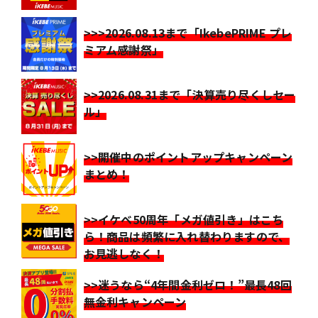
>>>2026.08.13まで「IkebePRIME プレ
ミアム感謝祭」
>>2026.08.31まで「決算売り尽くしセー
ル」
>>開催中のポイントアップキャンペーン
まとめ！
>>イケベ50周年「メガ値引き」はこち
ら！商品は頻繁に入れ替わりますので、
お見逃しなく！
>>迷うなら“4年間金利ゼロ！”最長48回
無金利キャンペーン