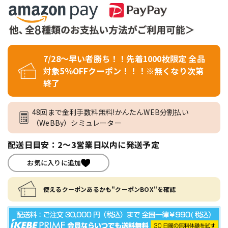
7/28～早い者勝ち！！先着1000枚限定 全品
対象5％OFFクーポン！！！※無くなり次第
終了
48回まで金利手数料無料!かんたんWEB分割払い
（WeBBy）シミュレーター
配送日目安：2～3営業日以内に発送予定
お気に入りに追加
使えるクーポンあるかも"クーポンBOX"を確認