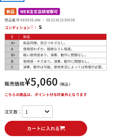
DTM オンライン納品
レコーディング機器
新品
WEB注文店頭受取可
商品番号 688938
JAN ：
0825362530008
S
配信/ライブ機器
楽器アクセサリ
コンディション
：
中古
ヴィンテージ
¥
5,060
販売価格
（税込）
こちらの商品は、ポイント付与対象外となります
注文数：
カートに入れる