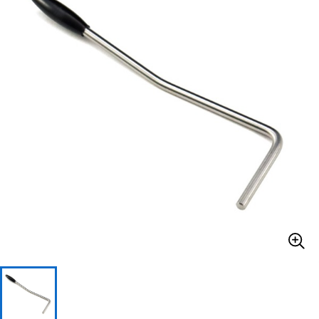
ベース
ウクレレ
ドラム
パーカッション
キーボード
電子ピアノ
管楽器
その他楽器
アンプ
エフェクター
DJ機器
DTM