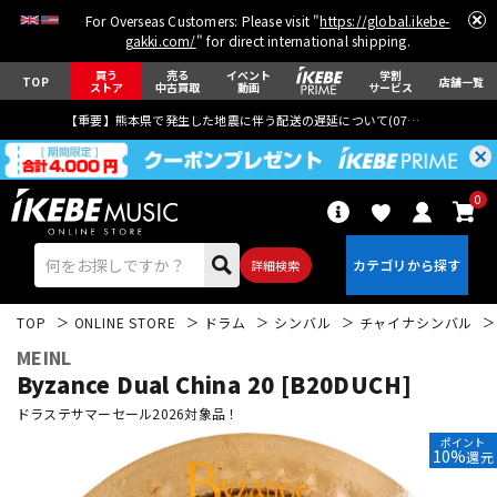
For Overseas Customers: Please visit "
https://global.ikebe-
gakki.com/
" for direct international shipping.
買う
売る
イベント
学割
TOP
店舗一覧
ストア
中古買取
動画
サービス
【重要】熊本県で発生した地震に伴う配送の遅延について(
07月29日
更新)
0
詳細検索
TOP
ONLINE STORE
ドラム
シンバル
チャイナシンバル
MEINL
Byzance Dual China 20 [B20DUCH]
ドラステサマーセール2026対象品！
ポイント
エレキギター
アコギ/エレアコ
10%
還元