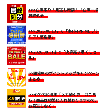
>>>在庫限り！見逃し厳禁！「在庫一掃
最終処分」
>>>2026.08.13まで「IkebePRIME プレ
ミアム感謝祭」
>>2026.08.31まで「決算売り尽くしセー
ル」
>>開催中のポイントアップキャンペーン
まとめ！
>>イケベ50周年「メガ値引き」はこち
ら！商品は頻繁に入れ替わりますので、
お見逃しなく！