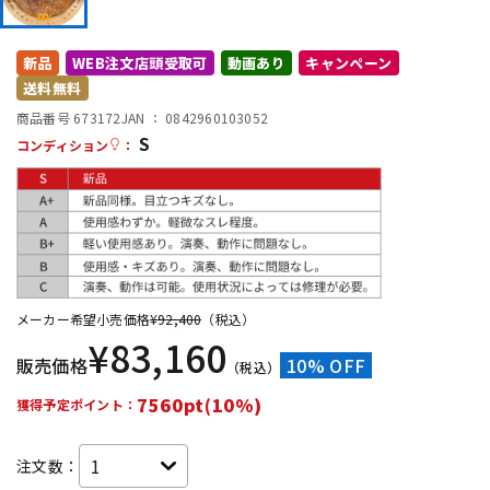
DTM オンライン納品
レコーディング機器
新品
WEB注文店頭受取可
動画あり
キャンペーン
送料無料
配信/ライブ機器
楽器アクセサリ
商品番号 673172
JAN ：
0842960103052
S
コンディション
：
中古
ヴィンテージ
メーカー希望小売価格
¥
92,400
（税込）
¥
83,160
販売価格
10% OFF
（税込）
7560pt(10%)
獲得予定ポイント：
注文数：