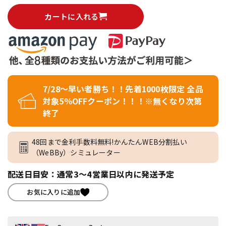
カートに入れる
7/28～早い者勝ち！！先着1000枚限定 全品
対象5％OFFクーポン！！！※無くなり次第
終了
48回まで金利手数料無料!かんたんWEB分割払い
（WeBBy）シミュレーター
配送日目安：通常3～4営業日以内に発送予定
お気に入りに追加