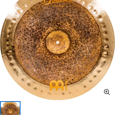
ベース
ウクレレ
ドラム
パーカッション
キーボード
電子ピアノ
管楽器
その他楽器
アンプ
エフェクター
DJ機器
DTM