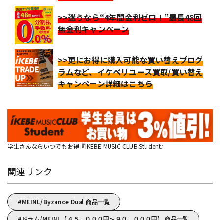
>>迷うなら“4年間金利ゼロ！”最長48回
無金利キャンペーン
>>更にお得に購入可能な買い替えプログ
ラムなど、イケベリユース買取/買い替え
キャンペーン詳細はこちら
学生さんならいつでもお得『IKEBE MUSIC CLUB Student』
関連リンク
MEINL/Byzance Dual 商品一覧
ドラム/MEINL【４５，０００円～９０，０００円】 商品一覧