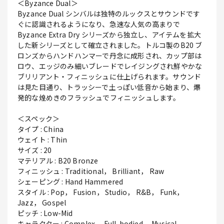
＜Byzance Dual＞
Byzance Dual シンバルは独特のルックスとサウンドです
ぐに認識されるようになり、急速な人気の高まりで
Byzance Extra Dry シリーズから独立し、アイテムを拡大
した新シリーズとして確立されました。トルコ製のB20 ブ
ロンズからハンドハンマーで丹念に成形され、カップ部は
ロウ、エッジのみ細いブレードでレイジングされ鮮やかな
ブリリアント・フィニッシュに仕上げられます。サウンド
は見た目通り、トラッシーで土っぽい低音から始まり、爆
発的な煌めきのフラッシュでフィニッシュします。
＜スペック＞
タイプ : China
ウェイト : Thin
サイズ : 20
マテリアル : B20 Bronze
フィニッシュ : Traditional， Brilliant， Raw
シェーピング : Hand Hammered
スタイル : Pop， Fusion， Studio， R&B， Funk，
Jazz， Gospel
ピッチ : Low-Mid
キャラクター : Complex， Full-bodied， Musical，