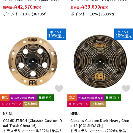
¥
42,570
¥
39,600
販売価格
(税込)
販売価格
(税込)
ポイント：10%
(3870pt)
ポイント：10%
(3600pt)
ポイント
ポイント
10%
10%
還元
還元
新品
動画あり
新品
動画あり
WEB注文店頭受取可
WEB注文店頭受取可
キャンペーン
送料無料
キャンペーン
送料無料
MEINL
MEINL
CC16DUTRCH [Classics Custom D
Classics Custom Dark Heavy Chin
ual Trash China 16]
a 18 [CC18HDACH]
ドラステサマーセール2026対象品！
ドラステサマーセール2026対象品！