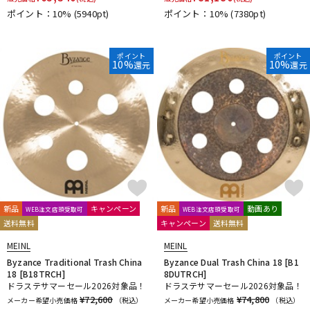
ポイント：10%
(5940pt)
ポイント：10%
(7380pt)
ポイント
ポイント
10%
10%
還元
還元
新品
キャンペーン
新品
動画あり
WEB注文店頭受取可
WEB注文店頭受取可
送料無料
キャンペーン
送料無料
MEINL
MEINL
Byzance Traditional Trash China
Byzance Dual Trash China 18 [B1
18 [B18TRCH]
8DUTRCH]
ドラステサマーセール2026対象品！
ドラステサマーセール2026対象品！
¥72,600
¥74,800
メーカー希望小売価格
（税込）
メーカー希望小売価格
（税込）