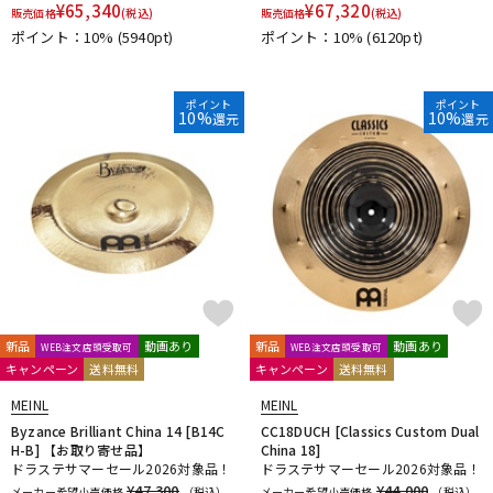
¥
65,340
¥
67,320
販売価格
(税込)
販売価格
(税込)
ポイント：10%
(5940pt)
ポイント：10%
(6120pt)
ポイント
ポイント
10%
10%
還元
還元
新品
動画あり
新品
動画あり
WEB注文店頭受取可
WEB注文店頭受取可
キャンペーン
送料無料
キャンペーン
送料無料
MEINL
MEINL
Byzance Brilliant China 14 [B14C
CC18DUCH [Classics Custom Dual
H-B] 【お取り寄せ品】
China 18]
ドラステサマーセール2026対象品！
ドラステサマーセール2026対象品！
¥47,300
¥44,000
メーカー希望小売価格
（税込）
メーカー希望小売価格
（税込）