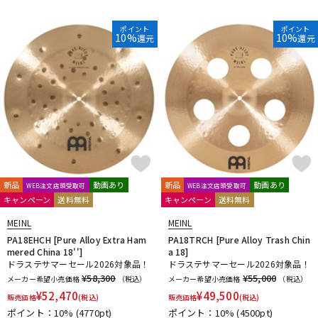
DTM オンライン納品
レコーディング機器
ポイント
ポイント
10%
10%
還元
還元
配信/ライブ機器
楽器アクセサリ
中古
ヴィンテージ
新品
動画あり
新品
動画あり
WEB注文店頭受取可
WEB注文店頭受取可
キャンペーン
送料無料
キャンペーン
送料無料
MEINL
MEINL
PA18EHCH [Pure Alloy Extra Ham
PA18TRCH [Pure Alloy Trash Chin
mered China 18'']
a 18]
ドラステサマーセール2026対象品！
ドラステサマーセール2026対象品！
¥58,300
¥55,000
メーカー希望小売価格
（税込）
メーカー希望小売価格
（税込）
¥
52,470
¥
49,500
販売価格
(税込)
販売価格
(税込)
ポイント：10%
(4770pt)
ポイント：10%
(4500pt)