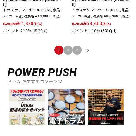
H]
H]
ドラステサマーセール2026対象品！
ドラステサマーセール2026対象品！
¥74,800
¥64,900
メーカー希望小売価格
（税込）
メーカー希望小売価格
（税込）
¥
67,320
¥
58,410
販売価格
(税込)
販売価格
(税込)
ポイント：10%
(6120pt)
ポイント：10%
(5310pt)
1
2
3
POWER PUSH
ドラム おすすめコンテンツ