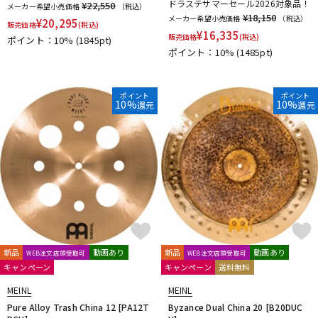
ドラステサマーセール2026対象品！
¥22,550
メーカー希望小売価格
（税込）
¥18,150
メーカー希望小売価格
（税込）
¥
20,295
販売価格
(税込)
¥
16,335
販売価格
(税込)
ポイント：10%
(1845pt)
ポイント：10%
(1485pt)
ポイント
ポイント
10%
10%
還元
還元
新品
動画あり
新品
動画あり
WEB注文店頭受取可
WEB注文店頭受取可
キャンペーン
キャンペーン
送料無料
MEINL
MEINL
Pure Alloy Trash China 12 [PA12T
Byzance Dual China 20 [B20DUC