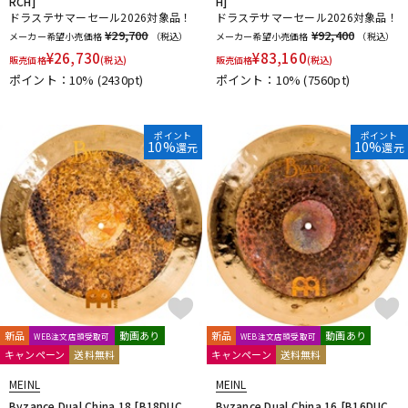
RCH]
H]
ドラステサマーセール2026対象品！
ドラステサマーセール2026対象品！
¥29,700
¥92,400
メーカー希望小売価格
（税込）
メーカー希望小売価格
（税込）
¥
26,730
¥
83,160
販売価格
(税込)
販売価格
(税込)
ポイント：10%
(2430pt)
ポイント：10%
(7560pt)
ポイント
ポイント
10%
10%
還元
還元
新品
動画あり
新品
動画あり
WEB注文店頭受取可
WEB注文店頭受取可
キャンペーン
送料無料
キャンペーン
送料無料
MEINL
MEINL
Byzance Dual China 18 [B18DUC
Byzance Dual China 16 [B16DUC