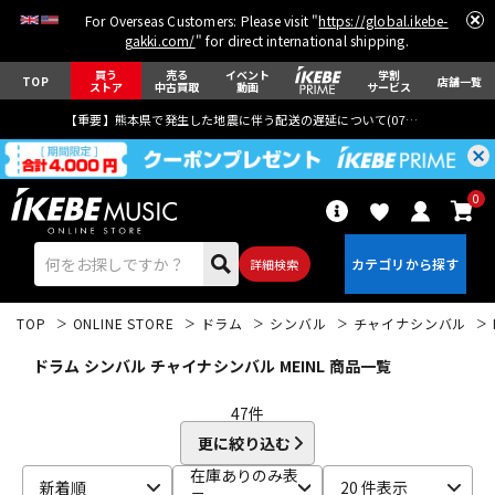
For Overseas Customers: Please visit "
https://global.ikebe-
gakki.com/
" for direct international shipping.
買う
売る
イベント
学割
TOP
店舗一覧
ストア
中古買取
動画
サービス
【重要】熊本県で発生した地震に伴う配送の遅延について(
07月29日
更新)
0
詳細検索
TOP
ONLINE STORE
ドラム
シンバル
チャイナシンバル
ドラム シンバル チャイナシンバル MEINL 商品一覧
47
件
更に絞り込む
エレキギター
アコギ/エレアコ
在庫ありのみ表
新着順
20 件表示