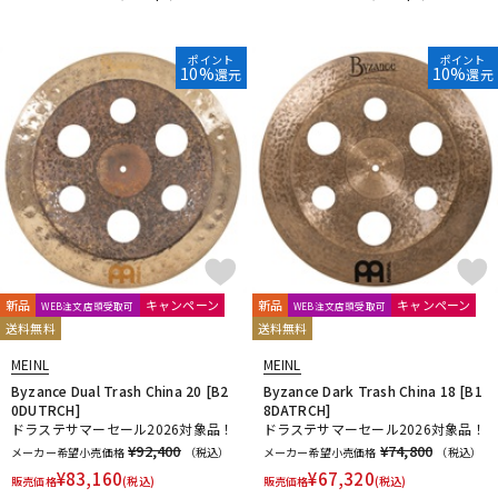
ポイント
ポイント
10%
10%
還元
還元
新品
キャンペーン
新品
キャンペーン
WEB注文店頭受取可
WEB注文店頭受取可
送料無料
送料無料
MEINL
MEINL
Byzance Dual Trash China 20 [B2
Byzance Dark Trash China 18 [B1
0DUTRCH]
8DATRCH]
ドラステサマーセール2026対象品！
ドラステサマーセール2026対象品！
¥92,400
¥74,800
メーカー希望小売価格
（税込）
メーカー希望小売価格
（税込）
¥
83,160
¥
67,320
販売価格
(税込)
販売価格
(税込)