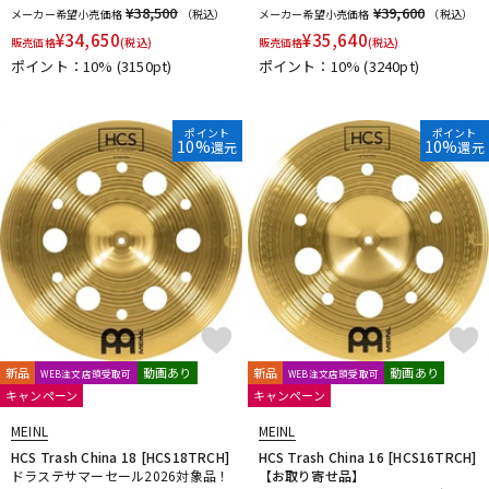
¥38,500
¥39,600
メーカー希望小売価格
（税込）
メーカー希望小売価格
（税込）
¥
34,650
¥
35,640
販売価格
(税込)
販売価格
(税込)
ポイント：10%
(3150pt)
ポイント：10%
(3240pt)
ポイント
ポイント
10%
10%
還元
還元
新品
動画あり
新品
動画あり
WEB注文店頭受取可
WEB注文店頭受取可
キャンペーン
キャンペーン
MEINL
MEINL
HCS Trash China 18 [HCS18TRCH]
HCS Trash China 16 [HCS16TRCH]
ドラステサマーセール2026対象品！
【お取り寄せ品】