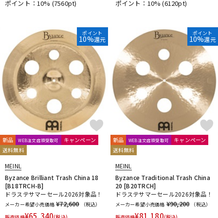
ポイント：10%
(7560pt)
ポイント：10%
(6120pt)
ポイント
ポイント
10%
10%
還元
還元
新品
キャンペーン
新品
キャンペーン
WEB注文店頭受取可
WEB注文店頭受取可
送料無料
送料無料
MEINL
MEINL
Byzance Brilliant Trash China 18
Byzance Traditional Trash China
[B18TRCH-B]
20 [B20TRCH]
ドラステサマーセール2026対象品！
ドラステサマーセール2026対象品！
¥72,600
¥90,200
メーカー希望小売価格
（税込）
メーカー希望小売価格
（税込）
¥
65,340
¥
81,180
販売価格
(税込)
販売価格
(税込)