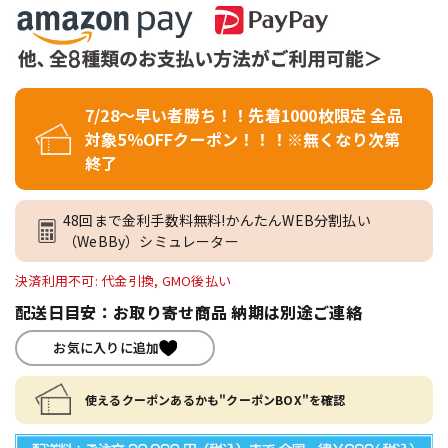
7/28～早い者勝ち！！先着1000枚限定 全品
対象5％OFFクーポン！！！※無くなり次第
終了
48回まで金利手数料無料!かんたんWEB分割払い
（WeBBy）シミュレーター
決済利用不可: 代金引換, GMO後払い
配送日目安：お取り寄せ商品 納期は別途ご連絡
お気に入りに追加
使えるクーポンあるかも"クーポンBOX"を確認