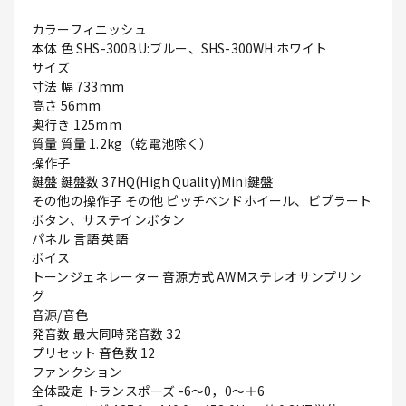
カラーフィニッシュ
本体 色 SHS-300BU:ブルー、SHS-300WH:ホワイト
サイズ
寸法 幅 733mm
高さ 56mm
奥行き 125mm
質量 質量 1.2kg（乾電池除く）
操作子
鍵盤 鍵盤数 37HQ(High Quality)Mini鍵盤
その他の操作子 その他 ピッチベンドホイール、ビブラート
ボタン、サステインボタン
パネル 言語 英語
ボイス
トーンジェネレーター 音源方式 AWMステレオサンプリン
グ
音源/音色
発音数 最大同時発音数 32
プリセット 音色数 12
ファンクション
全体設定 トランスポーズ -6～0，0～＋6