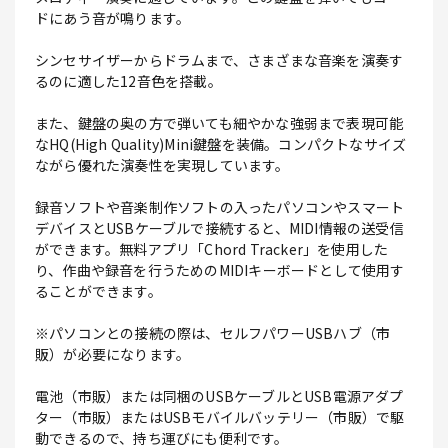
ドにあう音が鳴ります。
シンセサイザーからドラムまで、さまざまな音楽を演奏す
るのに適した12音色を搭載。
また、鍵盤の奥の方で弾いても細やかな強弱まで表現可能
なHQ(High Quality)Mini鍵盤を装備。コンパクトなサイズ
ながら優れた演奏性を実現しています。
録音ソフトや音楽制作ソフトの入ったパソコンやスマート
デバイスとUSBケーブルで接続すると、MIDI情報の送受信
ができます。無料アプリ「Chord Tracker」を使用した
り、作曲や録音を行うためのMIDIキーボードとして使用す
ることができます。
※パソコンとの接続の際は、セルフパワーUSBハブ（市
販）が必要になります。
電池（市販）または同梱のUSBケーブルとUSB電源アダプ
ター（市販）またはUSBモバイルバッテリー（市販）で駆
動できるので、持ち運びにも便利です。