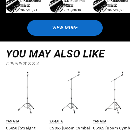
D.Kikushima
D.Kikushima
D.Kikushima
鍵盤堂
鍵盤堂
鍵盤堂
2025/10/21
2025/08/30
2025/08/20
VIEW MORE
YOU MAY ALSO LIKE
こちらもオススメ
YAMAHA
YAMAHA
YAMAHA
CS850 [Straight
CS865 [Boom Cymbal
CS965 [Boom Cymb