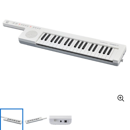
ベース
ウクレレ
ドラム
パーカッション
キーボード
電子ピアノ
管楽器
その他楽器
アンプ
エフェクター
DJ機器
DTM