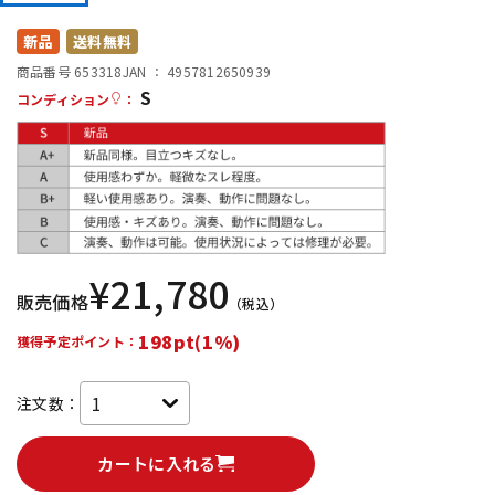
DTM オンライン納品
レコーディング機器
新品
送料無料
商品番号 653318
JAN ：
4957812650939
S
配信/ライブ機器
楽器アクセサリ
コンディション
：
中古
ヴィンテージ
¥
21,780
販売価格
（税込）
198pt(1%)
獲得予定ポイント：
注文数：
カートに入れる