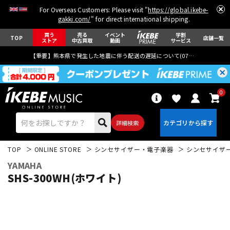
For Overseas Customers: Please visit "
https://global.ikebe-
gakki.com/
" for direct international shipping.
買う
売る
イベント
学割
TOP
店舗一覧
ストア
中古買取
動画
サービス
【重要】熊本県で発生した地震に伴う配送の遅延について(
07月29日
更新)
0
詳細検索
TOP
ONLINE STORE
シンセサイザー・電子楽器
シンセサイザ
YAMAHA
SHS-300WH(ホワイト)
エレキギター
アコギ/エレアコ