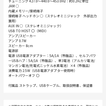
チューニング 427.0～440.0～453.0Hz：約0.2HZ単位
JAM ○
内蔵メモリー/接続端子
接続端子 ヘッドホン ○（ステレオミニジャック 外部出力
兼用）
AUX IN ○（ステレオミニジャック）
USB TO HOST 〇（MIDI）
アンプ/スピーカー
アンプ 0.7W
スピーカー 8cm
電源部
電源 USB電源アダプター：5A/1A（市販品）、セルフパワ
ーUSBハブ：5A/1A（市販品）、単3電池（アルカリ電池/
マンガン電池/充電式ニッケル水素電池）×4（市販品）
消費電力 2.5W（USB電源アダプター使用時）
オートパワーオフ 〇
付属品 ストラップ、USBケーブル、取扱説明書、保証書