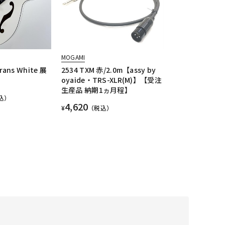
MOGAMI
rans White 展
2534 TXM 赤/2.0m【assy by
oyaide・TRS-XLR(M)】【受注
生産品 納期1ヵ月程】
込）
4,620
¥
（税込）