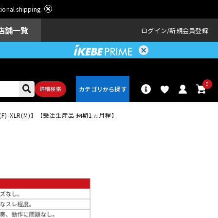
ational shipping.
店舗一覧
ログイン
新規会員登録
0
詳細検索
・XLR(F)-XLR(M)】【受注生産品 納期1ヵ月程】
パーカッショ
ドラム
ン
アンプ
エフェクター