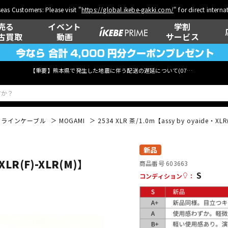
eas Customers: Please visit "
https://global.ikebe-gakki.com/
" for direct intern
売る
イベント
学割
古買取
動画
サービス
【重要】熊本県で発生した地震に伴う配送の遅延について(
07月29日
更新)
ラインケーブル
MOGAMI
2534 XLR 茶/1.0m【assy by oyaide
ベース
ウクレレ
新品
・XLR(F)-XLR(M)】
商品番号 603663
S
コンディション
：
管楽器
その他楽器