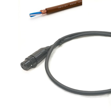
DJ機器
DTM
中古
ヴィンテー