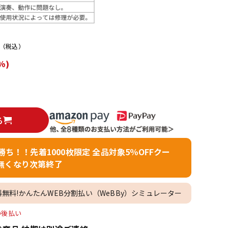
配信/ライブ
楽器アクセサ
機器
リ
（税込）
%)
る
者勝ち！！先着1000枚限定 全品対象5％OFFクー
無くなり次第終了
料無料!かんたんWEB分割払い（WeBBy）シミュレーター
O後払い