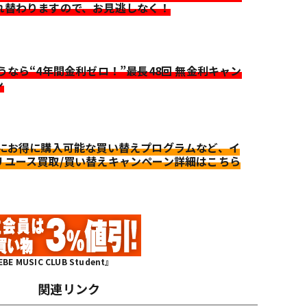
れ替わりますので、お見逃しなく！
迷うなら“4年間金利ゼロ！”最長48回 無金利キャン
ン
更にお得に購入可能な買い替えプログラムなど、イ
リユース買取/買い替えキャンペーン詳細はこちら
MUSIC CLUB Student』
関連リンク