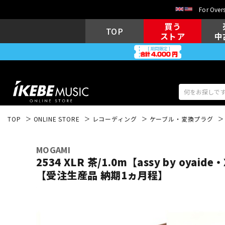
For Overs
買う
TOP
ストア
中
TOP
ONLINE STORE
レコーディング
ケーブル・変換プラグ
アコギ/エレ
エレキギター
アコ
MOGAMI
2534 XLR 茶/1.0m【assy by oyaide
【受注生産品 納期1ヵ月程】
キーボード
電子ピアノ