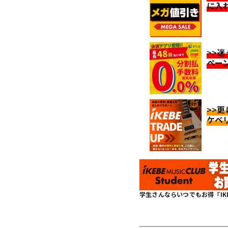
に入
>>
ペー
>>
ケベ
学生さんならいつでもお得『IKEBE 