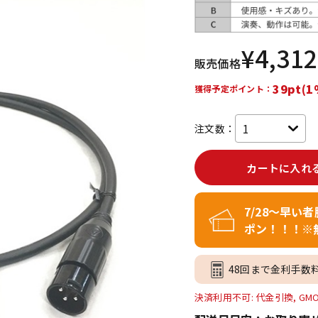
DTM オンラ
レコーディン
イン納品
グ機器
¥
4,312
販売価格
ジ
39pt(1
獲得予定ポイント：
注文数：
カートに入れ
7/28～早い
ポン！！！※
48回まで金利手数
決済利用不可: 代金引換, GM