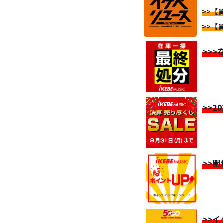
>>【
>>【
>>
>>2
>>
>>