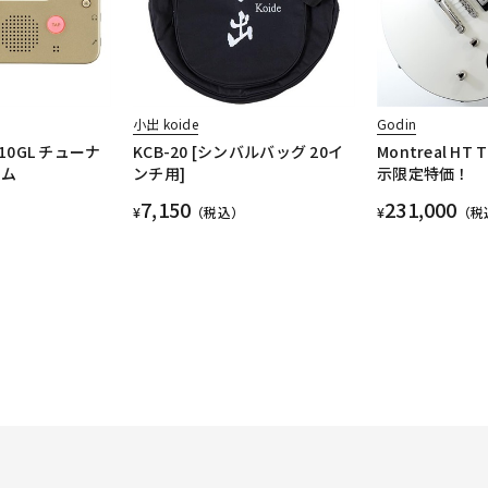
小出 koide
Godin
710GL チューナ
KCB-20 [シンバルバッグ 20イ
Montreal HT T
ーム
ンチ用]
示限定特価！
7,150
231,000
¥
（税込）
¥
（税