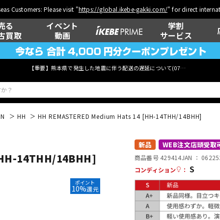
eas Customers: Please visit "
https://global.ikebe-gakki.com/
" for direct intern
売る
イベント
学割
古買取
動画
サービス
【重要】熊本県で発生した地震に伴う配送の遅延について(
07月29日
更新)
AN
HH
HH REMASTERED Medium Hats 14 [HH-14THH/14BHH]
ベース
ウクレレ
新品
WEB注文店頭受取
[HH-14THH/14BHH]
商品番号 429414
JAN ：
06225
S
コンディション
：
ポイント
管楽器
その他楽器
10%
還元