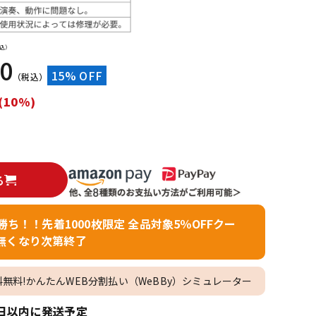
配信/ライブ
楽器アクセサ
機器
リ
込）
10
15% OFF
（税込）
(10%)
る
者勝ち！！先着1000枚限定 全品対象5％OFFクー
無くなり次第終了
料無料!かんたんWEB分割払い（WeBBy）シミュレーター
日以内に発送予定