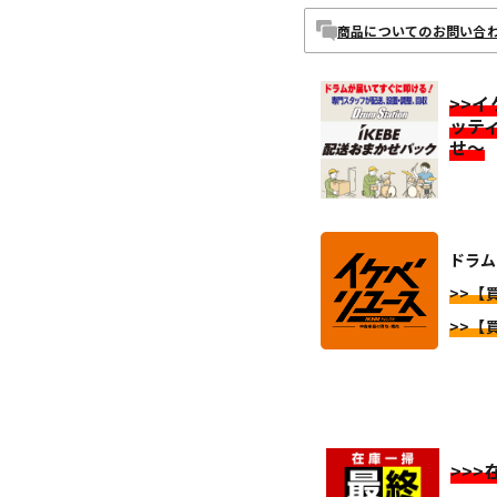
商品についてのお問い合
>>
ッテ
せ～
ドラム
>>【
>>【
>>