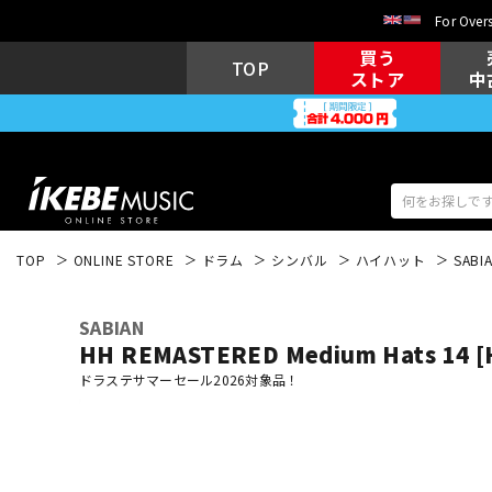
For Overs
買う
TOP
ストア
中
TOP
ONLINE STORE
ドラム
シンバル
ハイハット
SABI
アコギ/エレ
エレキギター
アコ
SABIAN
HH REMASTERED Medium Hats 14 
ドラステサマーセール2026対象品！
キーボード
電子ピアノ