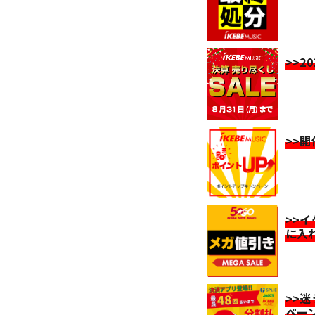
>>2
>>
>>
に入
>>
ペー