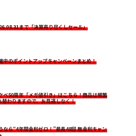
026.08.31まで「決算売り尽くしセール」
開催中のポイントアップキャンペーンまとめ！
イケベ50周年「メガ値引き」はこちら！商品は頻繁
れ替わりますので、お見逃しなく！
迷うなら“4年間金利ゼロ！”最長48回 無金利キャン
ン