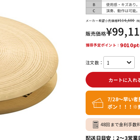
DTM オンラ
レコーディン
イン納品
グ機器
¥
116,600
メーカー希望小売価格
（税
¥
99,1
販売価格
ジ
9010pt
獲得予定ポイント：
注文数：
カートに入れ
7/28～早い
ポン！！！※
48回まで金利手数
配送日目安：2～3営業