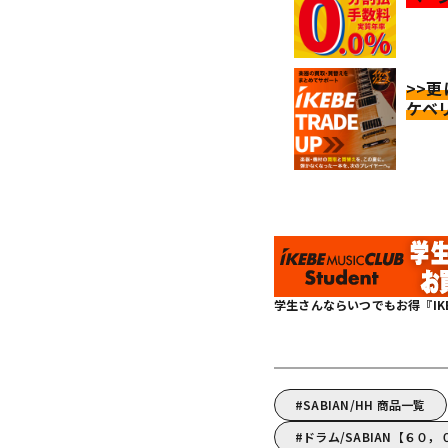
>>
ケベ
学生さんならいつでもお得『IKEBE 
SABIAN/HH 商品一覧
ドラム/SABIAN【６０