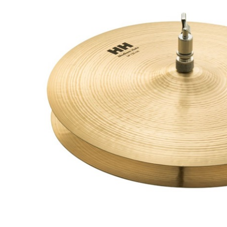
DJ機器
DTM
中古
ヴィンテー