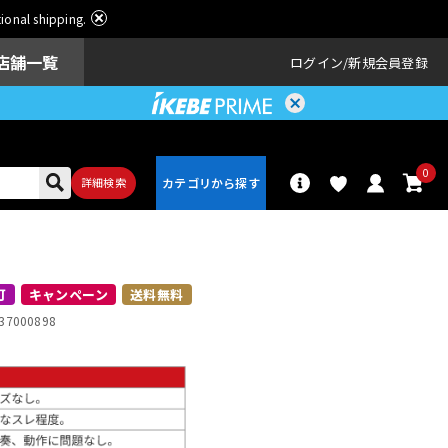
ational shipping.
店舗一覧
ログイン
新規会員登録
0
詳細検索
パーカッショ
ドラム
ン
可
キャンペーン
送料無料
37000898
アンプ
エフェクター