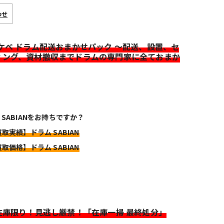
わせ
イケベ ドラム配送おまかせパック ～配送、設置、セ
ィング、資材撤収までドラムの専門家に全ておまか
 SABIANをお持ちですか？
買取実績】ドラム SABIAN
買取価格】ドラム SABIAN
>在庫限り！見逃し厳禁！「在庫一掃 最終処分」