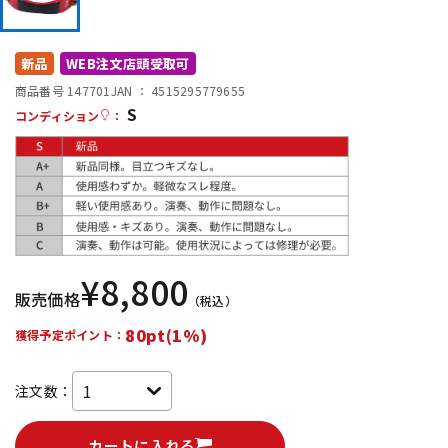
DTM オンライン納品
レコーディング機器
新品
WEB注文店頭受取可
配信/ライブ機器
楽器アクセサリ
商品番号 147701
JAN ：
4515295779655
S
コンディション
：
中古
ヴィンテージ
¥
8,800
販売価格
（税込）
80pt(1%)
獲得予定ポイント：
注文数：
カートに入れる