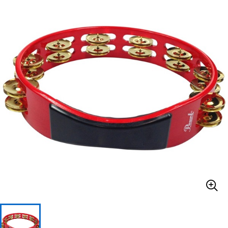
ベース
ウクレレ
ドラム
パーカッション
キーボード
電子ピアノ
管楽器
その他楽器
アンプ
エフェクター
DJ機器
DTM