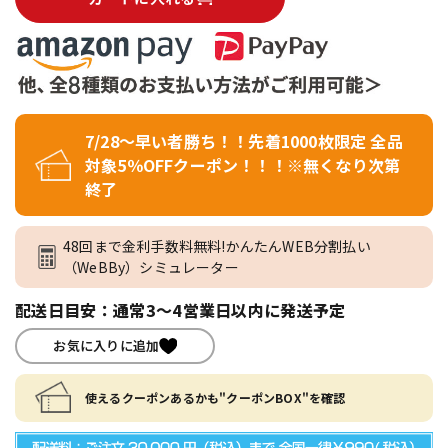
7/28～早い者勝ち！！先着1000枚限定 全品
対象5％OFFクーポン！！！※無くなり次第
終了
48回まで金利手数料無料!かんたんWEB分割払い
（WeBBy）シミュレーター
配送日目安：通常3～4営業日以内に発送予定
お気に入りに追加
使えるクーポンあるかも"クーポンBOX"を確認