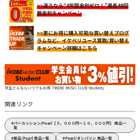
>>迷うなら“4年間金利ゼロ！”最長48回
無金利キャンペーン
>>更にお得に購入可能な買い替えプログ
ラムなど、イケベリユース買取/買い替え
キャンペーン詳細はこちら
学生さんならいつでもお得『IKEBE MUSIC CLUB Student』
関連リンク
パーカッション/Pearl【５，０００円～１０，０００円】 商品一
覧
新品/Pearl 商品一覧
Pearl/タンバリン 商品一覧