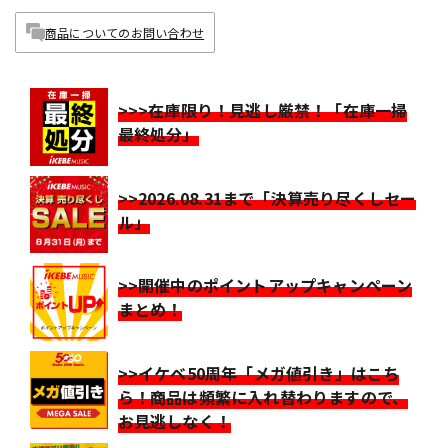
商品についてのお問い合わせ
>>>在庫限り！見逃し厳禁！「在庫一掃
最終処分」
>>2026.08.31まで「決算売り尽くしセー
ル」
>>開催中のポイントアップキャンペーン
まとめ！
>>イケベ50周年「メガ値引き」はこち
ら！商品は頻繁に入れ替わりますので、
お見逃しなく！