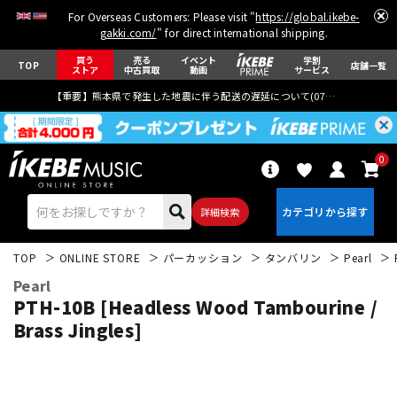
For Overseas Customers: Please visit "
https://global.ikebe-
gakki.com/
" for direct international shipping.
買う
売る
イベント
学割
TOP
店舗一覧
ストア
中古買取
動画
サービス
【重要】熊本県で発生した地震に伴う配送の遅延について(
07月29日
更新)
0
詳細検索
TOP
ONLINE STORE
パーカッション
タンバリン
Pearl
Pearl
PTH-10B [Headless Wood Tambourine /
Brass Jingles]
エレキギター
アコギ/エレアコ