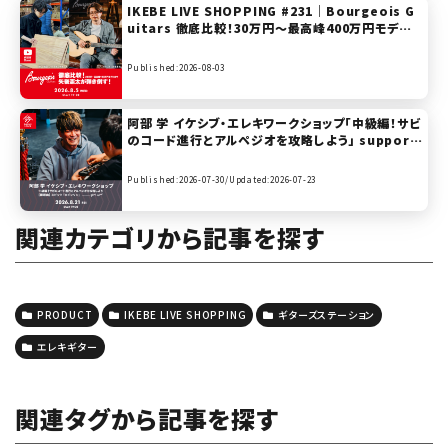
IKEBE LIVE SHOPPING #231｜Bourgeois G
uitars 徹底比較！30万円〜最高峰400万円モデル
まで矢後憲太が弾き倒す！【presented by ハート
マンギターズ】
Published:2026-08-03
阿部 学 イケシブ・エレキワークショップ「中級編！サビ
のコード進行とアルペジオを攻略しよう」 support
ed by Gibson, Epiphone
Published:2026-07-30/
Updated:2026-07-23
関連カテゴリから記事を探す
PRODUCT
IKEBE LIVE SHOPPING
ギターズステーション
エレキギター
関連タグから記事を探す