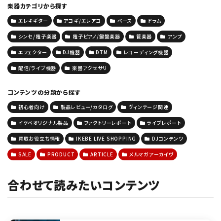
楽器カテゴリから探す
エレキギター
アコギ/エレアコ
ベース
ドラム
シンセ/電子楽器
電子ピアノ/鍵盤楽器
管楽器
アンプ
エフェクター
DJ機器
DTM
レコーディング機器
配信/ライブ機器
楽器アクセサリ
コンテンツの分類から探す
初心者向け
製品レビュー/カタログ
ヴィンテージ関連
イケベオリジナル製品
ファクトリーレポート
ライブレポート
買取お役立ち情報
IKEBE LIVE SHOPPING
DJコンテンツ
SALE
PRODUCT
ARTICLE
メルマガアーカイヴ
合わせて読みたいコンテンツ