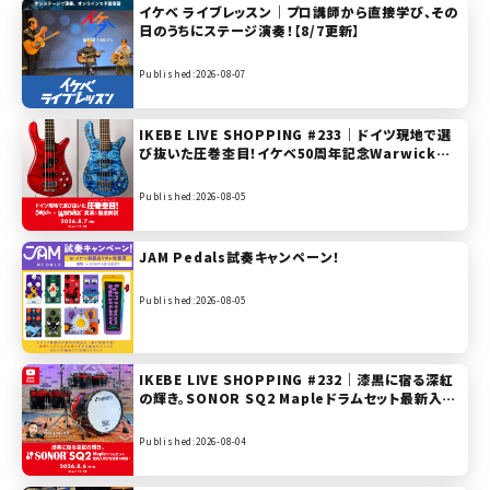
イケベ ライブレッスン｜プロ講師から直接学び、その
日のうちにステージ演奏！【8/7更新】
Published:2026-08-07
IKEBE LIVE SHOPPING #233｜ドイツ現地で選
び抜いた圧巻杢目！イケベ50周年記念Warwick実
演＆徹底解説【presented by ベースステーション
リボレ秋葉原】
Published:2026-08-05
JAM Pedals試奏キャンペーン！
Published:2026-08-05
IKEBE LIVE SHOPPING #232｜漆黒に宿る深紅
の輝き。SONOR SQ2 Mapleドラムセット最新入荷
分を試奏＆解説！【presented by ドラムステーショ
ン渋谷】
Published:2026-08-04