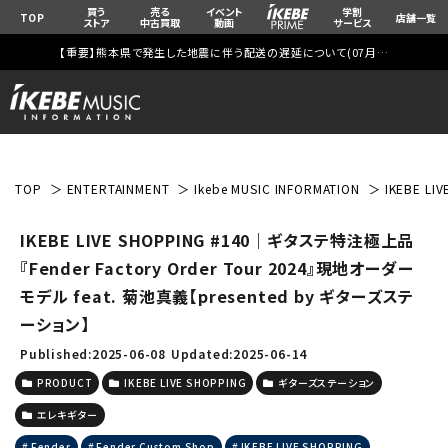
買う
売る
イベント
学割
TOP
店舗一覧
ストア
中古買取
動画
サービス
【重要】熊本県で発生した地震に伴う配送の遅延について(
07月29日
更新)
TOP
ENTERTAINMENT
Ikebe MUSIC INFORMATION
IKEBE L
IKEBE LIVE SHOPPING #140｜ギタステ特注極上品
『Fender Factory Order Tour 2024』現地オーダー
モデル feat. 菊池真義【presented by ギターズステ
ーション】
Published:2025-06-08
Updated:2025-06-14
PRODUCT
IKEBE LIVE SHOPPING
ギターズステーション
エレキギター
Fender
Fender Custom Shop
IKEBE LIVE SHOPPING