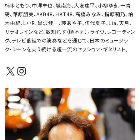
楠木ともり、中澤卓也、城南海、大友康平、小柳ゆき、一青
窈、華原朋美、AKB48、HKT48、高橋みなみ、指原莉乃、柏
木由紀、L↔R、黒沢健一、藤あや子、伍代夏子、Lia、天月、
サラオレインなど、数知れず（順不同）。ライヴ、レコーディン
グ、テレビ番組での演奏などを通じて、日本のミュージッ
ク・シーンを支え続ける超一流のセッション・ギタリスト。
X
Instagram