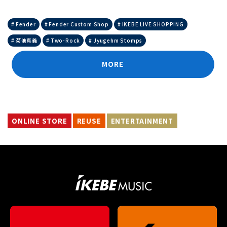
Fender
Fender Custom Shop
IKEBE LIVE SHOPPING
菊池真義
Two-Rock
Jyugehm Stomps
MORE
ONLINE STORE
REUSE
ENTERTAINMENT