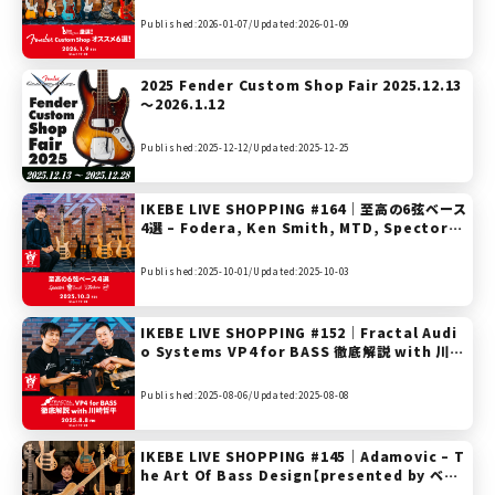
Published:2026-01-07/
Updated:2026-01-09
2025 Fender Custom Shop Fair 2025.12.13
～2026.1.12
Published:2025-12-12/
Updated:2025-12-25
IKEBE LIVE SHOPPING #164｜至高の6弦ベース
4選 – Fodera, Ken Smith, MTD, Spector【p
resented by ベースコレクション】
Published:2025-10-01/
Updated:2025-10-03
IKEBE LIVE SHOPPING #152｜Fractal Audi
o Systems VP4 for BASS 徹底解説 with 川崎
哲平【presented by ベースコレクション】
Published:2025-08-06/
Updated:2025-08-08
IKEBE LIVE SHOPPING #145｜Adamovic – T
he Art Of Bass Design【presented by ベー
スコレクション】