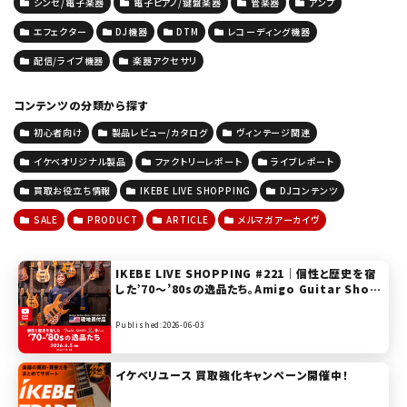
シンセ/電子楽器
電子ピアノ/鍵盤楽器
管楽器
アンプ
エフェクター
DJ機器
DTM
レコーディング機器
配信/ライブ機器
楽器アクセサリ
コンテンツの分類から探す
初心者向け
製品レビュー/カタログ
ヴィンテージ関連
イケベオリジナル製品
ファクトリーレポート
ライブレポート
買取お役立ち情報
IKEBE LIVE SHOPPING
DJコンテンツ
SALE
PRODUCT
ARTICLE
メルマガアーカイヴ
IKEBE LIVE SHOPPING #221｜個性と歴史を宿
した’70～’80sの逸品たち。Amigo Guitar Show
Nashville 2026 現地買付品【presented by ベ
ースコレクション】
Published:2026-06-03
イケベリユース 買取強化キャンペーン開催中！