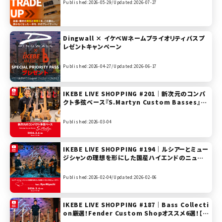
Published:2026-05-29/
Updated:2026-07-27
Dingwall × イケベWネームプライオリティパスプ
レゼントキャンペーン
Published:2026-04-27/
Updated:2026-06-17
IKEBE LIVE SHOPPING #201｜新次元のコンパ
クト多弦ベース『S.Martyn Custom Basses』
【presented by ベースコレクション】
Published:2026-03-04
IKEBE LIVE SHOPPING #194｜ルシアーとミュー
ジシャンの理想を形にした国産ハイエンドのニューカ
マー『Collectera』 feat. Ryo Miyachi【prese
nted by ベースコレクション】
Published:2026-02-04/
Updated:2026-02-06
IKEBE LIVE SHOPPING #187｜Bass Collecti
on厳選！Fender Custom Shopオススメ6選！【p
resented by ベースコレクション】