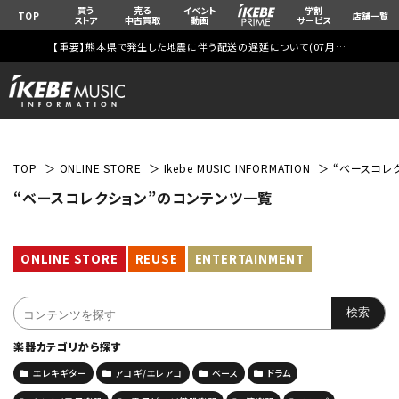
買う
売る
イベント
学割
TOP
店舗一覧
ストア
中古買取
動画
サービス
【重要】熊本県で発生した地震に伴う配送の遅延について(
07月29日
更新)
TOP
ONLINE STORE
Ikebe MUSIC INFORMATION
“ベースコレ
“ベースコレクション”のコンテンツ一覧
ONLINE STORE
REUSE
ENTERTAINMENT
楽器カテゴリから探す
エレキギター
アコギ/エレアコ
ベース
ドラム