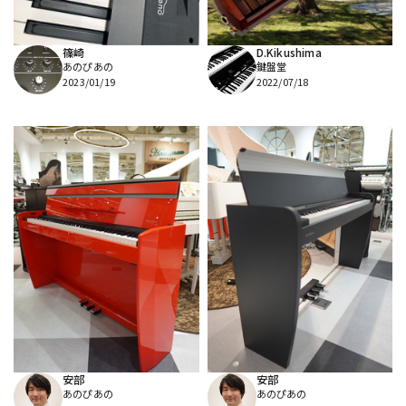
篠崎
D.Kikushima
あのぴあの
鍵盤堂
2023/01/19
2022/07/18
安部
安部
あのぴあの
あのぴあの