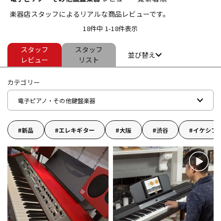
楽器店スタッフによるリアルな商品レビューです。
ベース
ウクレレ
18件中 1-18件表示
スタッフ
スタッフ
ドラム
パーカッション
並び替え
レビュー
リスト
カテゴリー
キーボード
電子ピアノ
電子ピアノ・その他鍵盤楽器
管楽器
その他楽器
新品
エレキギター
大阪
渋谷
イケシブ
アンプ
エフェクター
DJ機器
DTM