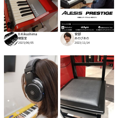
DTM オンライン納品
レコーディング機器
配信/ライブ機器
楽器アクセサリ
D.Kikushima
安部
鍵盤堂
あのぴあの
中古
ヴィンテージ
2025/06/05
2023/11/14