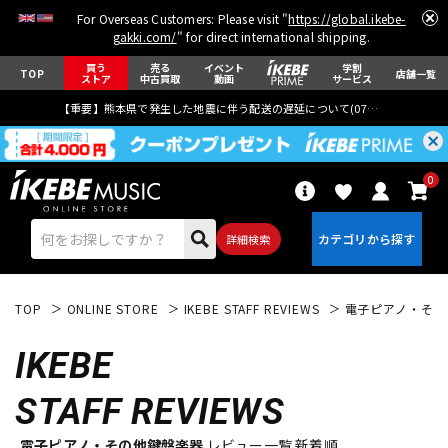
For Overseas Customers: Please visit "
https://global.ikebe-
gakki.com/
" for direct international shipping.
買う
売る
イベント
学割
TOP
店舗一覧
ストア
中古買取
動画
サービス
【重要】熊本県で発生した地震に伴う配送の遅延について(
07月29日
更新)
0
詳細検索
TOP
ONLINE STORE
IKEBE STAFF REVIEWS
電子ピアノ・その
IKEBE
STAFF REVIEWS
エレキギター
アコギ/エレアコ
電子ピアノ・その他鍵盤楽器
レビュー一覧 新着順