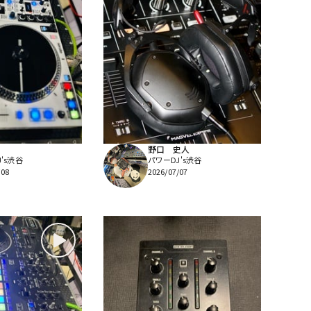
野口 史人
's渋谷
パワーDJ's渋谷
/08
2026/07/07