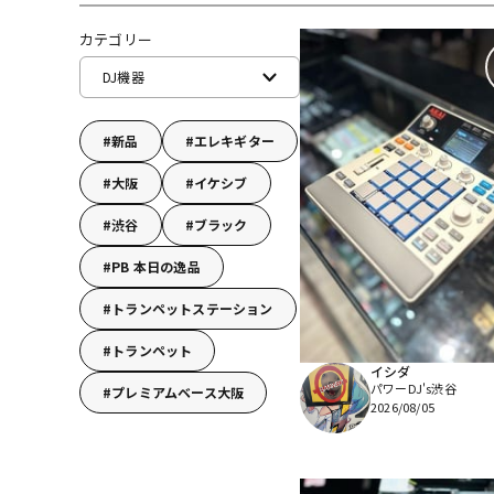
DJ機器
DTM
カテゴリー
DJ機器
中古
ヴィンテー
新品
エレキギター
大阪
イケシブ
渋谷
ブラック
PB 本日の逸品
トランペットステーション
トランペット
イシダ
パワーDJ's渋谷
プレミアムベース大阪
2026/08/05