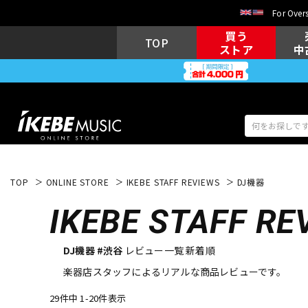
For Overs
買う
TOP
ストア
中
TOP
ONLINE STORE
IKEBE STAFF REVIEWS
DJ機器
アコギ/エレ
エレキギター
アコ
IKEBE
STAFF RE
DJ機器 #渋谷
レビュー一覧 新着順
キーボード
電子ピアノ
楽器店スタッフによるリアルな商品レビューです。
29件中 1-20件表示