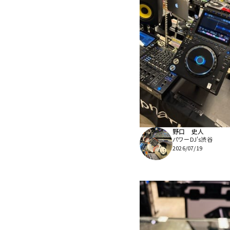
野口 史人
パワーDJ's渋谷
2026/07/19