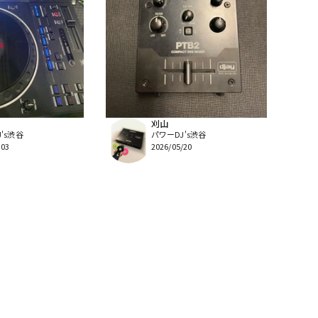
刈山
's渋谷
パワーDJ's渋谷
/03
2026/05/20