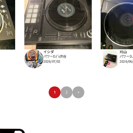
イシダ
刈山
パワーDJ's渋谷
パワーDJ
2026/07/02
2026/06
1
2
>