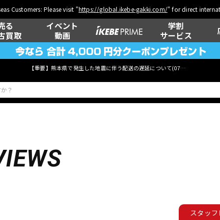
eas Customers: Please visit "
https://global.ikebe-gakki.com/
" for direct intern
売る
イベント
学割
古買取
動画
サービス
【重要】熊本県で発生した地震に伴う配送の遅延について(
07月29日
更新)
ベース
ウクレレ
VIEWS
管楽器
その他楽器
スタッフ