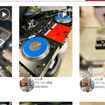
DTM オンラ
レコーディン
イン納品
グ機器
ジ
イシダ
イシダ
パワーDJ's渋谷
パワーDJ
2026/08/05
2026/07