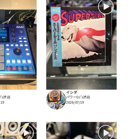
イシダ
's渋谷
パワーDJ's渋谷
/19
2026/07/19