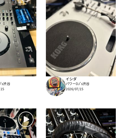
イシダ
's渋谷
パワーDJ's渋谷
/15
2026/07/15