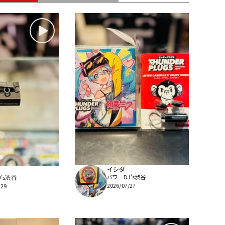
配信/ライブ
楽器アクセサ
機器
リ
イシダ
パワーDJ's渋谷
's渋谷
2026/07/27
/29