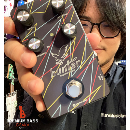
ベース
ウクレレ
ドラム
パーカッション
キーボード
電子ピアノ
管楽器
その他楽器
アンプ
エフェクター
DJ機器
DTM