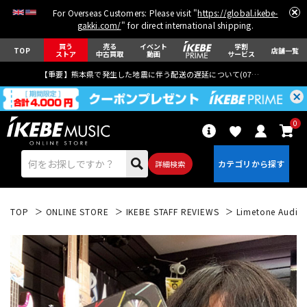
For Overseas Customers: Please visit "
https://global.ikebe-
gakki.com/
" for direct international shipping.
買う
売る
イベント
学割
TOP
店舗一覧
ストア
中古買取
動画
サービス
【重要】熊本県で発生した地震に伴う配送の遅延について(
07月29日
更新)
0
詳細検索
TOP
ONLINE STORE
IKEBE STAFF REVIEWS
Limetone Audio 
エレキギター
アコギ/エレアコ