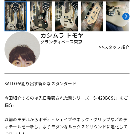
DTM オンライン納品
レコーディング機器
配信/ライブ機器
楽器アクセサリ
カシムラ トモヤ
グランディベース東京
>>スタッフ紹介
中古
ヴィンテージ
SAITOが創り出す新たなスタンダード
今回紹介するのは先日発表された新シリーズ「S-420BCSJ」をご
紹介。
以前のモデルからボディ・シェイプやネック・グリップなどのデ
ィテールを一新し、よりモダンなルックスとサウンドに進化して
おります！