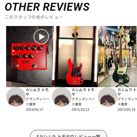
OTHER REVIEWS
このスタッフの他のレビュー
カシムラ トモ
カシムラ トモ
カシムラ 
ヤ
ヤ
ヤ
グランディベー
グランディベー
グランディ
ス東京
ス東京
ス東京
2026/01/17
2025/10/13
2025/03/19
#カシムラ トモヤのレビュー一覧