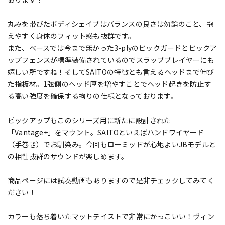
丸みを帯びたボディシェイプはバランスの良さは勿論のこと、抱
えやすく身体のフィット感も抜群です。
また、ベースでは今まで無かった3-plyのピックガードとピックア
ップフェンスが標準装備されているのでスラッププレイヤーにも
嬉しい所ですね！そしてSAITOの特徴とも言えるヘッドまで伸び
た指板材。1弦側のヘッド厚を増やすことでヘッド起きを防止す
る高い強度を確保する拘りの仕様となっております。
ピックアップもこのシリーズ用に新たに設計された
「Vantage+」をマウント。SAITOといえばハンドワイヤード
（手巻き）でお馴染み。今回もローミッドが心地よいJBモデルと
の相性抜群のサウンドが楽しめます。
商品ページには試奏動画もありますので是非チェックしてみてく
ださい！
カラーも落ち着いたマットテイストで非常にかっこいい！ヴィン