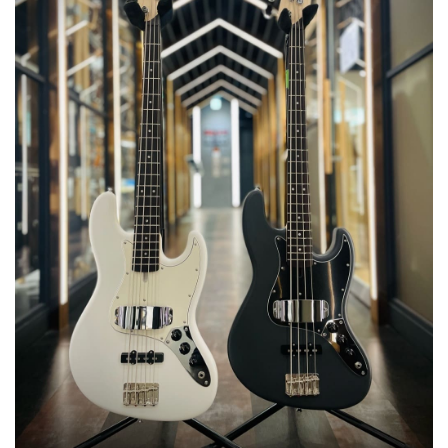
ベース
ウクレレ
ドラム
パーカッション
キーボード
電子ピアノ
管楽器
その他楽器
アンプ
エフェクター
DJ機器
DTM