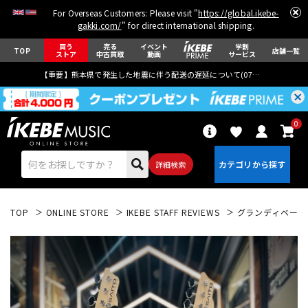
For Overseas Customers: Please visit "
https://global.ikebe-
gakki.com/
" for direct international shipping.
買う
売る
イベント
学割
TOP
店舗一覧
ストア
中古買取
動画
サービス
【重要】熊本県で発生した地震に伴う配送の遅延について(
07月29日
更新)
0
詳細検索
TOP
ONLINE STORE
IKEBE STAFF REVIEWS
グランディベース東京
エレキギター
アコギ/エレアコ