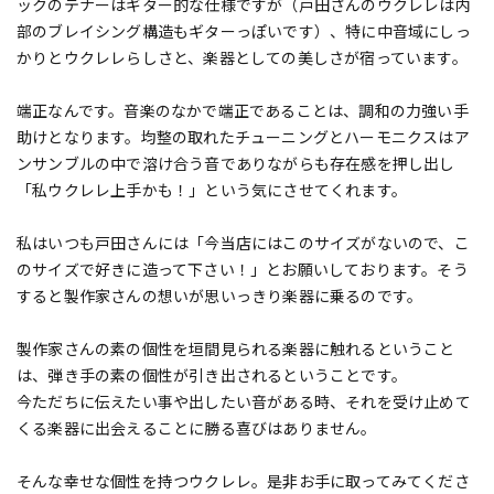
ックのテナーはギター的な仕様ですが（戸田さんのウクレレは内
部のブレイシング構造もギターっぽいです）、特に中音域にしっ
かりとウクレレらしさと、楽器としての美しさが宿っています。
端正なんです。音楽のなかで端正であることは、調和の力強い手
助けとなります。均整の取れたチューニングとハーモニクスはア
ンサンブルの中で溶け合う音でありながらも存在感を押し出し
「私ウクレレ上手かも！」という気にさせてくれます。
私はいつも戸田さんには「今当店にはこのサイズがないので、こ
のサイズで好きに造って下さい！」とお願いしております。そう
すると製作家さんの想いが思いっきり楽器に乗るのです。
製作家さんの素の個性を垣間見られる楽器に触れるということ
は、弾き手の素の個性が引き出されるということです。
今ただちに伝えたい事や出したい音がある時、それを受け止めて
くる楽器に出会えることに勝る喜びはありません。
そんな幸せな個性を持つウクレレ。是非お手に取ってみてくださ