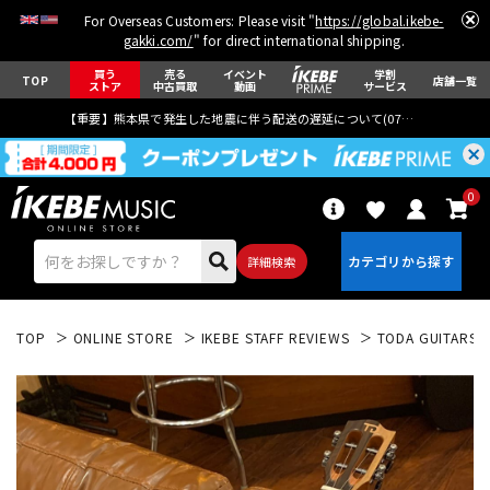
For Overseas Customers: Please visit "
https://global.ikebe-
gakki.com/
" for direct international shipping.
買う
売る
イベント
学割
TOP
店舗一覧
ストア
中古買取
動画
サービス
【重要】熊本県で発生した地震に伴う配送の遅延について(
07月29日
更新)
0
詳細検索
TOP
ONLINE STORE
IKEBE STAFF REVIEWS
TODA GUITARS U
エレキギター
アコギ/エレアコ