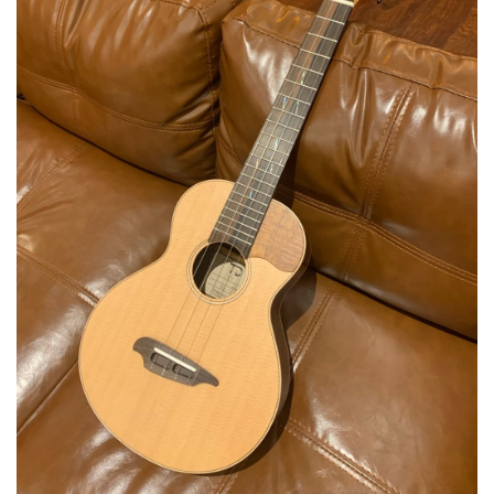
ベース
ウクレレ
ドラム
パーカッション
キーボード
電子ピアノ
管楽器
その他楽器
アンプ
エフェクター
DJ機器
DTM