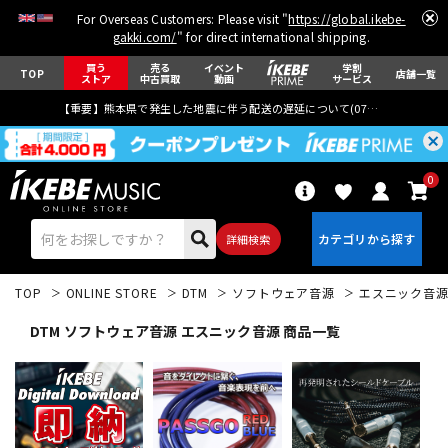
For Overseas Customers: Please visit "
https://global.ikebe-
gakki.com/
" for direct international shipping.
買う
売る
イベント
学割
TOP
店舗一覧
ストア
中古買取
動画
サービス
【重要】熊本県で発生した地震に伴う配送の遅延について(
07月29日
更新)
0
詳細検索
TOP
ONLINE STORE
DTM
ソフトウェア音源
エスニック音
DTM ソフトウェア音源 エスニック音源 商品一覧
エレキギター
アコギ/エレアコ