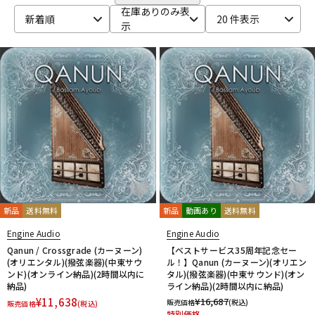
CRYPTON
DTM オンライン納品
レコーディング機器
在庫ありのみ表
新着順
20 件表示
D-I
示
DAHUA
DECKSAVER
DiGiGrid
DOTEC AUDIO
EAST WEST
ENHANCIA
ESI
Eventide
Expressive E
配信/ライブ機器
楽器アクセサリ
FabFilter
FLUX::
Focusrite
Future Audio Workshop
GARRITAN
GATOR Frameworks
GRACE design
HEAVYOCITY
HEiL SOUND
HERCULES
ICON
中古
ヴィンテージ
iConnectivity
IK Multimedia
Ikebe Original
IMAGE LINE SOFTWARE
Inspired Acoustics
INTERNET
iZotope
K-N
KAWAI
KAWAII FUTURESAMPLES
KENTON
Kikutani
Klevgrand
KORG
Krotos
LEWITT
Lexicon
Lynx
新品
送料無料
新品
動画あり
送料無料
MACKIE
M-AUDIO
McDSP
MIDIPLUS
MONSTER CABLE
Engine Audio
Engine Audio
moog
MOTU
MUTEC
Native Instruments
Qanun / Crossgrade (カーヌーン)
【ベストサービス35周年記念セー
Nektar Technology
NEUMANN
NOVATION
Nugen Audio
(オリエンタル)(撥弦楽器)(中東サウ
ル！】Qanun (カーヌーン)(オリエン
ンド)(オンライン納品)(2時間以内に
タル)(撥弦楽器)(中東サウンド)(オン
O-R
納品)
ライン納品)(2時間以内に納品)
OVERLOUD
Oyaide
Pearl
PG Music
Pitch Innovations
¥
11,638
¥
16,687
販売価格
(税込)
販売価格
(税込)
Plugin Alliance
POLYVERSE
Positive Grid
PreSonus
特別価格