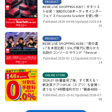
PRODUCT
IKEBE LIVE SHOPPING #207｜ギタリス
ト必見！深紅のUSBオーディオインター
フェイス Focusrite Scarlett を使い倒
せ！【presented by パワーレック】
Published:2026-04-06/
Updated:2026-04-
16
PRODUCT
IKEBE LIVE SHOPPING #188｜“音の違
い”を本音比較！SSLが現代に甦らせた
伝説のコンソールサウンド「Revival
4000」＆「Super 9000」【presented
Published:2026-01-12/
Updated:2026-01-
by パワーレック】
14
ONLINE STORE
2026.07.08 審査完了後、すぐ買える！
新決済アプリSPLIE（スプリ）も登場！
迷うなら“4年間金利ゼロ！”最長48回 無
金利キャンペーン
Published:2025-10-01/
Updated:2026-07-
08