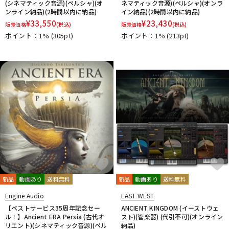
(シネマティック音源)(ペルシャ)(オ
ネマティック音源)(ペルシャ)(オンラ
ンライン納品)(2時間以内に納品)
イン納品)(2時間以内に納品)
¥
33,550
¥
23,430
販売価格
(税込)
販売価格
(税込)
ポイント：1%
(305pt)
ポイント：1%
(213pt)
新品
動画あり
送料無料
新品
動画あり
送料無料
Engine Audio
EAST WEST
【ベストサービス35周年記念セー
ANCIENT KINGDOM (イーストウェ
ル！】Ancient ERA Persia (古代オ
スト)(管楽器) (代引不可)(オンライン
リエント)(シネマティック音源)(ペル
納品)