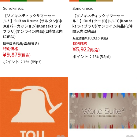
Sonokinetic
Sonokinetic
【ソノキネティックサマーセー
【ソノキネティックサマーセー
ル！】Sultan Drums (サルタン)(中
ル！】Oud (ウード)(トルコ)(Konta
東)(パーカッション)(Kontaktライ
ktライブラリ)(オンライン納品)(2時
ブラリ)(オンライン納品)(2時間以内
間以内に納品)
に納品)
¥
10,923
販売価格
(税込)
¥
18,216
特別価格
販売価格
(税込)
¥
5,922
特別価格
(税込)
¥
9,879
(税込)
ポイント：1%
(53pt)
ポイント：1%
(89pt)