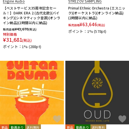
Engine Audio
STREZOV SAMPLING
【ベストサービス35周年記念セー
Primal Ethnic Orchestra (エスニッ
ル！】DARK ERA 2 (古代北欧)(バイ
ク)(オーケストラ)(オンライン納品)
キング)(シネマティック音源)(オンラ
(2時間以内に納品)
イン納品)(2時間以内に納品)
¥
63,646
販売価格
(税込)
¥
43,670
販売価格
(税込)
ポイント：1%
(578pt)
特別価格
¥
31,681
(税込)
ポイント：1%
(288pt)
新品
動画あり
送料無料
新品
動画あり
送料無料