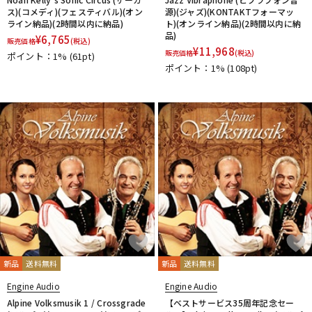
ス)(コメディ)(フェスティバル)(オン
源)(ジャズ)(KONTAKTフォーマッ
ライン納品)(2時間以内に納品)
ト)(オンライン納品)(2時間以内に納
品)
¥
6,765
販売価格
(税込)
¥
11,968
販売価格
(税込)
ポイント：1%
(61pt)
ポイント：1%
(108pt)
新品
送料無料
新品
送料無料
Engine Audio
Engine Audio
Alpine Volksmusik 1 / Crossgrade
【ベストサービス35周年記念セー