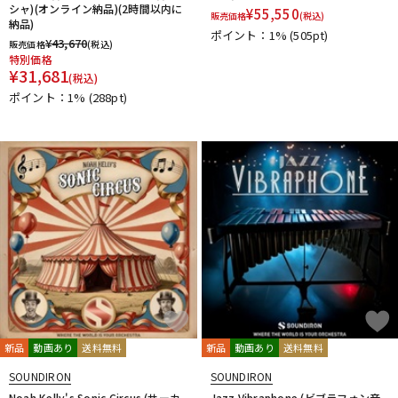
シャ)(オンライン納品)(2時間以内に
¥
55,550
販売価格
(税込)
納品)
ポイント：1%
(505pt)
¥
43,670
販売価格
(税込)
特別価格
¥
31,681
(税込)
ポイント：1%
(288pt)
新品
動画あり
送料無料
新品
動画あり
送料無料
SOUNDIRON
SOUNDIRON
Noah Kelly's Sonic Circus (サーカ
Jazz Vibraphone (ビブラフォン音