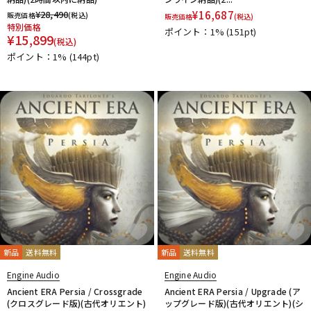
他
¥
28,490
¥
16,687
販売価格
(税込)
販売価格
(税込)
1st PLACE
360 Reality Audio
RELAB Development
特別価格
ポイント：1%
(151pt)
¥
15,899
FREQPORT
Glorious
Mntra
Minimal Audio
(税込)
cmf by NOTHING
ポイント：1%
(144pt)
新品
送料無料
新品
送料無料
Engine Audio
Engine Audio
Ancient ERA Persia / Crossgrade
Ancient ERA Persia / Upgrade (ア
(クロスグレード版)(古代オリエント)
ップグレード版)(古代オリエント)(シ