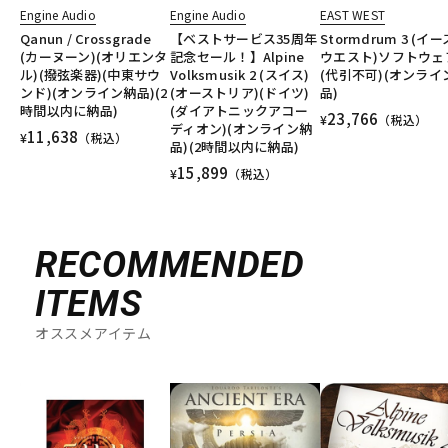
Engine Audio
Engine Audio
EAST WEST
Qanun / Crossgrade
【ベストサービス35周年
Stormdrum 3 (イ
(カーヌーン)(オリエンタ
記念セール！】Alpine
ウエスト)ソフトウェ
ル)(撥弦楽器)(中東サウ
Volksmusik 2 (スイス)
(代引不可)(オンライ
ンド)(オンライン納品)(2
(オーストリア)(ドイツ)
品)
時間以内に納品)
(ダイアトニックアコー
23,766
¥
（税込）
ディオン)(オンライン納
11,638
¥
（税込）
品)(2時間以内に納品)
15,899
¥
（税込）
RECOMMENDED
ITEMS
オススメアイテム