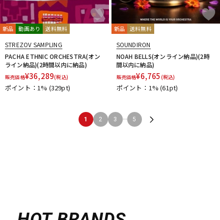
新品
動画あり
送料無料
新品
送料無料
STREZOV SAMPLING
SOUNDIRON
PACHA ETHNIC ORCHESTRA(オン
NOAH BELLS(オンライン納品)(2時
ライン納品)(2時間以内に納品)
間以内に納品)
¥
36,289
¥
6,765
販売価格
(税込)
販売価格
(税込)
ポイント：1%
(329pt)
ポイント：1%
(61pt)
...
1
2
3
5
HOT BRANDS