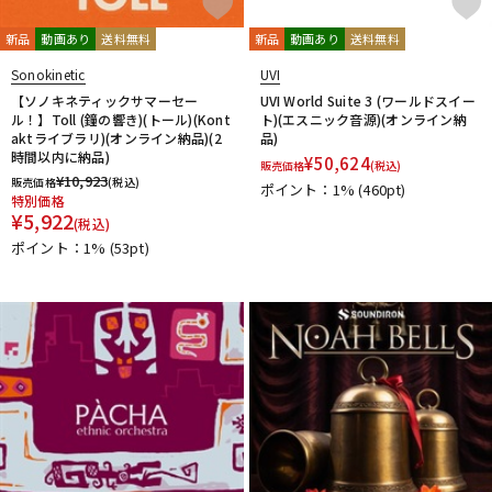
新品
動画あり
送料無料
新品
動画あり
送料無料
Sonokinetic
UVI
【ソノキネティックサマーセー
UVI World Suite 3 (ワールドスイー
ル！】Toll (鐘の響き)(トール)(Kont
ト)(エスニック音源)(オンライン納
aktライブラリ)(オンライン納品)(2
品)
時間以内に納品)
¥
50,624
販売価格
(税込)
¥
10,923
販売価格
(税込)
ポイント：1%
(460pt)
特別価格
¥
5,922
(税込)
ポイント：1%
(53pt)