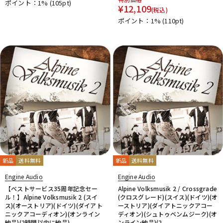
ポイント：1%
(105pt)
¥
12,109
PrismSound
PROJECT SAM
Prominy
Radial
(税込)
ポイント：1%
(110pt)
Rational Acoustics
Rob Papen
RODE
Roland
ROLI
RUPERT NEVE DESIGNS
S-T
SANWA SUPPLY
SENNHEISER
serato
SHURE
SLATE AUDIO
SlateDigital
Softube
Sonarworks
Sonic Studio
Sonnox
SoundToys
SPECTRASONICS
SSL(Solid State Logic)
Steinberg
Steven Slate Audio
stokyo
STREZOV SAMPLING
Studiologic
SynchroArts
SYNTHOGY
TAC SYSTEM
TASCAM
tc electronic
TC helicon
Teenage Engineering
Thrustmaster
TOONTRACK
Tracktion
TRUE DYNA
U-Z
新品
送料無料
新品
送料無料
UDG
u-he（ユーヒー）
UJAM
Universal Audio
Engine Audio
Engine Audio
unknown
UVI
Vengeance Sound
VI Labs
VIENNA
【ベストサービス35周年記念セー
Alpine Volksmusik 2 / Crossgrade
Vital Arts
Waldorf
Wave Machine Labs
WaveDNA
ル！】Alpine Volksmusik 2 (スイ
(クロスグレード)(スイス)(ドイツ)(オ
WAVES
Whirlwind
XFER RECORDS
xlnaudio
XSONIC
ス)(オーストリア)(ドイツ)(ダイアト
ーストリア)(ダイアトニックアコー
ニックアコーディオン)(オンライン
YAMAHA
ZAOR
ZOOM
ディオン)(シュトゥベンムジーク)(オ
納品)(2時間以内に納品)
ンライン納品)(2...