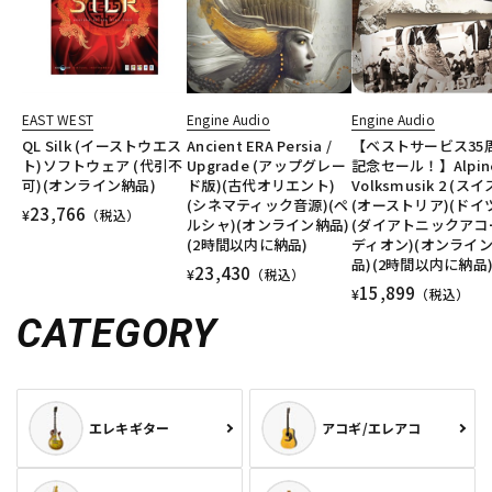
EAST WEST
Engine Audio
Engine Audio
QL Silk (イーストウエス
Ancient ERA Persia /
【ベストサービス35
ト)ソフトウェア (代引不
Upgrade (アップグレー
記念セール！】Alpin
可)(オンライン納品)
ド版)(古代オリエント)
Volksmusik 2 (スイ
(シネマティック音源)(ペ
(オーストリア)(ドイ
23,766
¥
（税込）
ルシャ)(オンライン納品)
(ダイアトニックアコ
(2時間以内に納品)
ディオン)(オンライ
品)(2時間以内に納品
23,430
¥
（税込）
15,899
¥
（税込）
CATEGORY
エレキギター
アコギ/エレアコ