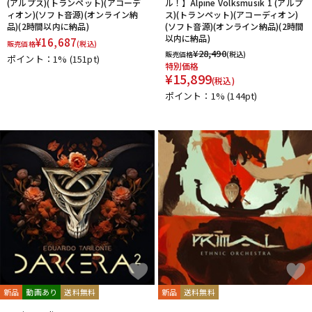
(アルプス)(トランペット)(アコーデ
ル！】Alpine Volksmusik 1 (アルプ
ィオン)(ソフト音源)(オンライン納
ス)(トランペット)(アコーディオン)
品)(2時間以内に納品)
(ソフト音源)(オンライン納品)(2時間
以内に納品)
¥
16,687
販売価格
(税込)
¥
28,490
販売価格
(税込)
ポイント：1%
(151pt)
特別価格
¥
15,899
(税込)
ポイント：1%
(144pt)
新品
動画あり
送料無料
新品
送料無料