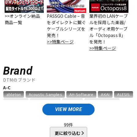
ベース
ウクレレ
>>オンライン納品
PASSGO Cable – 音
業界初のLANケーブ
商品一覧
をダイレクトに繋ぐ
ルを採用した楽器/
ケーブルシリーズを
オーディオ用ケーブ
ドラム
パーカッション
発売！
ル「Octopass 8」
>>特集ページ
を発売！
>>特集ページ
キーボード
電子ピアノ
Brand
管楽器
その他楽器
DTMのブランド
A-C
ableton
Acoustic Samples
AH-Software
AKAI
ALESIS
アンプ
エフェクター
AMS Neve
Analog Cases
Antares
Antelope Audio
APOGEE
Artiphon
ARTRIG
Arturia
ATL.INC
audient
VIEW MORE
Audioease
audio-technica
AVID
BestService
BFD
DJ機器
DTM
BITWIG
Blackstar
BOSS
celemony
Cevio
99
件
CINESAMPLES
CME PRO
CRIMSON TECHNOLOGY
更に絞り込む