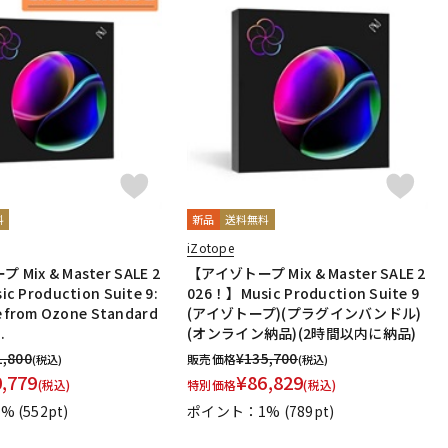
料
新品
送料無料
iZotope
Mix & Master SALE 2
【アイゾトープ Mix & Master SALE 2
c Production Suite 9:
026！】Music Production Suite 9
e from Ozone Standard
(アイゾトープ)(プラグインバンドル)
.
(オンライン納品)(2時間以内に納品)
1,800
¥
135,700
販売価格
(税込)
(税込)
0,779
¥
86,829
(税込)
特別価格
(税込)
1%
(552pt)
ポイント：1%
(789pt)