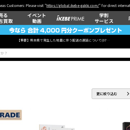
eas Customers: Please visit "
https://global.ikebe-gakki.com/
" for direct intern
売る
イベント
学割
古買取
動画
サービス
【重要】熊本県で発生した地震に伴う配送の遅延について(
07月29日
更新)
ベース
ウクレレ
更に絞り込む
管楽器
その他楽器