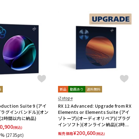
料
新品
動画あり
送料無料
iZotope
oduction Suite 9 (アイ
RX 12 Advanced: Upgrade from RX
プラグインバンドル)(オン
Elements or Elements Suite (アイ
(2時間以内に納品)
ゾトープ)(オーディオリペア)(プラグ
インソフト)(オンライン納品)(2時...
0,900
(税込)
¥
200,600
販売価格
(税込)
1%
(2735pt)