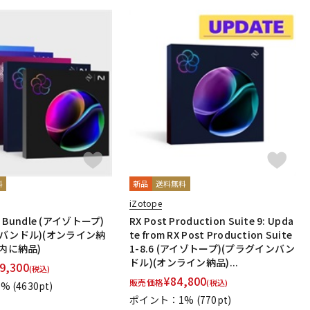
料
新品
送料無料
iZotope
ng Bundle (アイゾトープ)
RX Post Production Suite 9: Upda
バンドル)(オンライン納
te from RX Post Production Suite
以内に納品)
1-8.6 (アイゾトープ)(プラグインバン
ドル)(オンライン納品)...
9,300
(税込)
¥
84,800
販売価格
(税込)
1%
(4630pt)
ポイント：1%
(770pt)