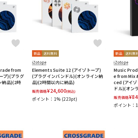
DTM オンラ
レコーディン
イン納品
グ機器
ジ
新品
送料無料
新品
送料無
iZotope
iZotope
grade from
Elements Suite 12 (アイゾトープ)
Music Prod
ゾトープ)(プラグ
(プラグインバンドル)(オンライン納
e from Mix
納品)(2時
品)(2時間以内に納品)
ced (ア
ドル)(オンラ
¥
24,600
販売価格
(税込)
¥
84
販売価格
ポイント：1%
(223pt)
ポイント：