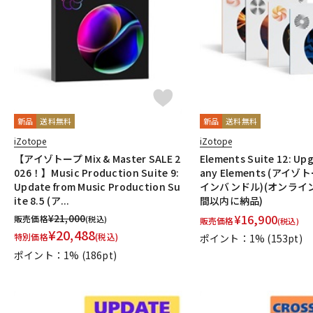
DJ機器
DTM
中古
ヴィンテー
新品
送料無料
新品
送料無料
iZotope
iZotope
【アイゾトープ Mix & Master SALE 2
Elements Suite 12: Up
026！】Music Production Suite 9:
any Elements (アイ
Update from Music Production Su
インバンドル)(オンライン
ite 8.5 (ア...
間以内に納品)
¥
21,000
¥
16,900
販売価格
(税込)
販売価格
(税込)
¥
20,488
特別価格
(税込)
ポイント：1%
(153pt)
ポイント：1%
(186pt)