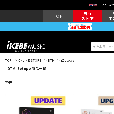
For Overs
買う
TOP
ストア
中
TOP
ONLINE STORE
DTM
iZotope
DTM iZotope 商品一覧
アコギ/エレ
エレキギター
アコ
96
件
キーボード
電子ピアノ