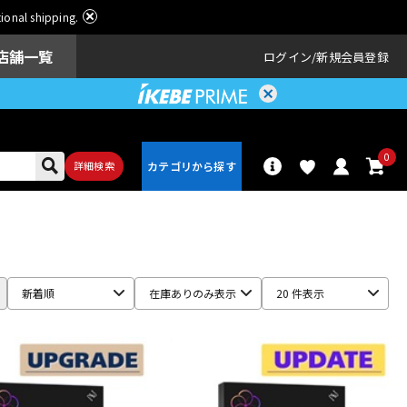
ational shipping.
店舗一覧
ログイン
新規会員登録
0
詳細検索
パーカッショ
ドラム
ン
新着順
在庫ありのみ表示
20 件表示
アンプ
エフェクター