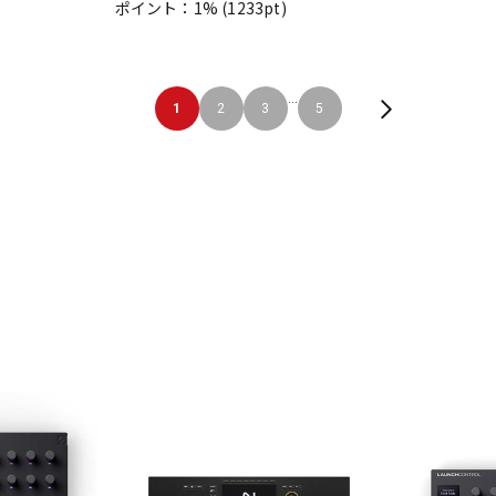
ポイント：1%
(1233pt)
...
1
2
3
5