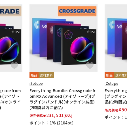
新品
送料無料
新品
送料無
iZotope
iZotope
grade from
Everything Bundle: Crossgrade fr
Everythi
ite (アイゾト
om RX Advanced (アイゾトープ)(プ
(プラグイン
)(オンライ
ラグインバンドル)(オンライン納品)
品)(2時間
)
(2時間以内に納品)
¥
50
販売価格
¥
231,501
販売価格
(税込)
ポイント：
ポイント：1%
(2104pt)