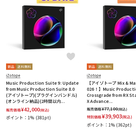
新品
送料無料
新品
送料無料
iZotope
iZotope
Music Production Suite 9: Update
【アイゾトープ Mix & Mast
from Music Production Suite 8.0
026！】Music Productio
(アイゾトープ)(プラグインバンドル)
Crossgrade from RX St
(オンライン納品)(2時間以内...
X Advance...
¥
42,000
¥
77,100
販売価格
(税込)
販売価格
(税込)
¥
39,903
特別価格
(税込)
ポイント：1%
(381pt)
ポイント：1%
(362pt)