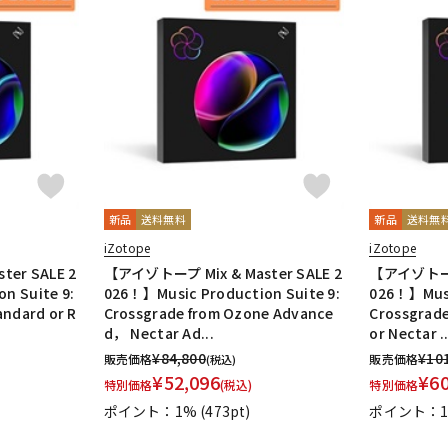
新品
送料無料
新品
送料無
iZotope
iZotope
er SALE 2
【アイゾトープ Mix & Master SALE 2
【アイゾトープ 
n Suite 9:
026！】Music Production Suite 9:
026！】Musi
andard or R
Crossgrade from Ozone Advance
Crossgrad
d， Nectar Ad...
or Nectar ..
¥
84,800
¥
10
販売価格
販売価格
(税込)
¥
52,096
¥
6
特別価格
(税込)
特別価格
ポイント：1%
(473pt)
ポイント：