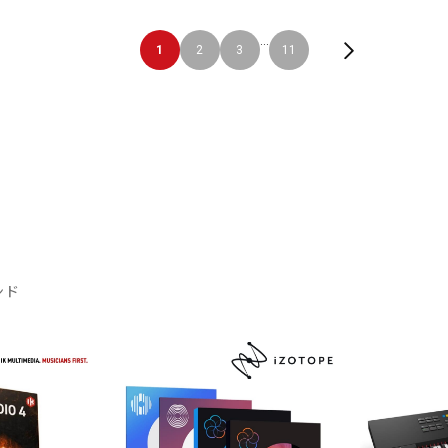
...
1
2
3
11
ンド