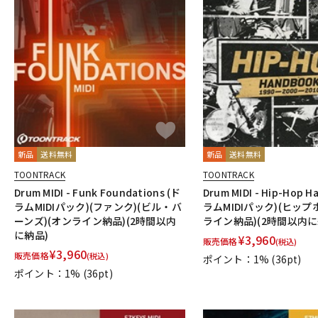
新品
送料無料
新品
送料無料
TOONTRACK
TOONTRACK
Drum MIDI - Funk Foundations (ド
Drum MIDI - Hip-Hop 
ラムMIDIパック)(ファンク)(ビル・バ
ラムMIDIパック)(ヒップ
ーンズ)(オンライン納品)(2時間以内
ライン納品)(2時間以内に
に納品)
¥
3,960
販売価格
(税込)
¥
3,960
販売価格
(税込)
ポイント：1%
(36pt)
ポイント：1%
(36pt)