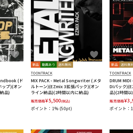
新品
動画あり
送料無料
新品
送料無
TOONTRACK
TOONTRACK
Handbook (ド
MIX PACK - Metal Songwriter (メタ
DRUM MIDI 
ホップ)(オン
ルトーン)(EZmix 3拡張パック)(オン
DIパック)
納品)
ライン納品)(2時間以内に納品)
品)(2時間
¥
5,500
¥
3,
販売価格
販売価格
(税込)
ポイント：1%
(50pt)
ポイント：