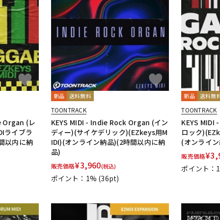
新品
送料無料
新品
送料無
TOONTRACK
TOONTRACK
e Organ (レ
KEYS MIDI - Indie Rock Organ (イン
KEYS MIDI
IDIライブラ
ディー)(サイケデリック)(EZkeys用M
ロック)(EZ
時間以内に納
IDI)(オンライン納品)(2時間以内に納
(オンライン
品)
¥
3,
販売価格
¥
3,960
販売価格
(税込)
ポイント：
ポイント：1%
(36pt)