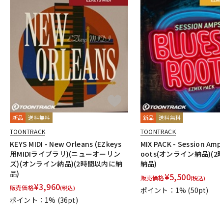
新品
送料無料
新品
送料無料
TOONTRACK
TOONTRACK
KEYS MIDI - New Orleans (EZkeys
MIX PACK - Session Amp
用MIDIライブラリ)(ニューオーリン
oots(オンライン納品)(
ズ)(オンライン納品)(2時間以内に納
納品)
品)
¥
5,500
販売価格
(税込)
¥
3,960
販売価格
(税込)
ポイント：1%
(50pt)
ポイント：1%
(36pt)