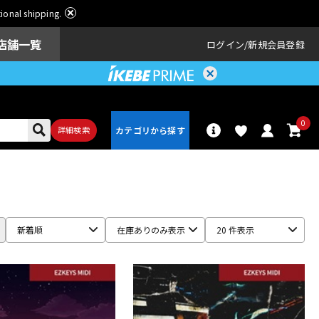
ational shipping.
店舗一覧
ログイン
新規会員登録
0
詳細検索
パーカッショ
ドラム
ン
新着順
在庫ありのみ表示
20 件表示
アンプ
エフェクター