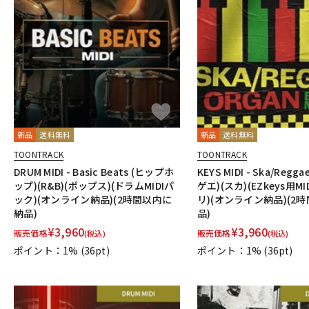
新品
送料無料
新品
送料無料
TOONTRACK
TOONTRACK
DRUM MIDI - Basic Beats (ヒップホ
KEYS MIDI - Ska/Regga
ップ)(R&B)(ポップス)(ドラムMIDIパ
ゲエ)(スカ)(EZkeys用M
ック)(オンライン納品)(2時間以内に
リ)(オンライン納品)(2
納品)
品)
¥
3,960
¥
3,960
販売価格
販売価格
(税込)
(税込)
ポイント：1%
(36pt)
ポイント：1%
(36pt)