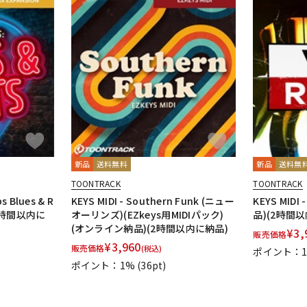
新品
送料無料
新品
送料無
TOONTRACK
TOONTRACK
s Blues & R
KEYS MIDI - Southern Funk (ニュー
KEYS MIDI
2時間以内に
オーリンズ)(EZkeys用MIDIパック)
品)(2時間
(オンライン納品)(2時間以内に納品)
¥
3,
販売価格
¥
3,960
販売価格
(税込)
ポイント：
ポイント：1%
(36pt)