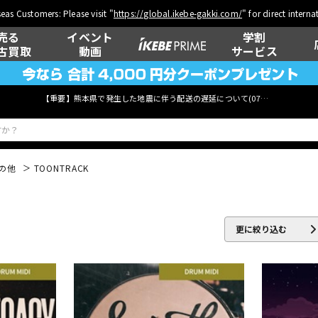
eas Customers: Please visit "
https://global.ikebe-gakki.com/
" for direct intern
売る
イベント
学割
古買取
動画
サービス
【重要】熊本県で発生した地震に伴う配送の遅延について(
07月29日
更新)
の他
TOONTRACK
ベース
ウクレレ
更に絞り込む
管楽器
その他楽器