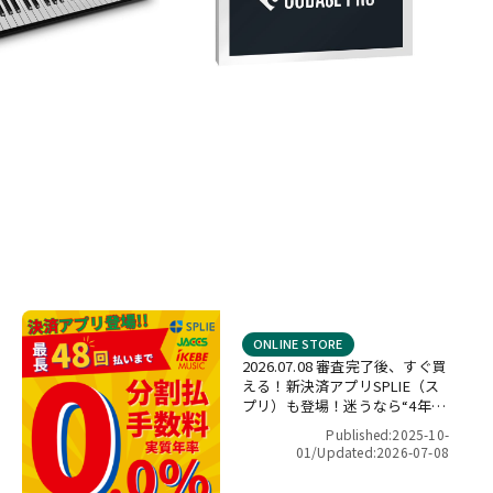
ONLINE STORE
2026.07.08 審査完了後、すぐ買
える！新決済アプリSPLIE（ス
プリ）も登場！迷うなら“4年間
金利ゼロ！”最長48回 無金利キ
Published:2025-10-
ャンペーン
01/
Updated:2026-07-08