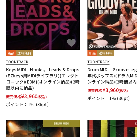
DJ機器
DTM
中古
ヴィンテー
新品
送料無料
新品
送料無料
TOONTRACK
TOONTRACK
Keys MIDI - Hooks， Leads & Drops
Drum MIDI - Groove Le
(EZkeys用MIDIライブラリ)(エレクト
年代ポップス)(ドラムMID
ロニック)(EDM)(オンライン納品)(2時
ンライン納品)(2時間以内
間以内に納品)
¥
3,960
販売価格
(税込)
¥
3,960
販売価格
(税込)
ポイント：1%
(36pt)
ポイント：1%
(36pt)