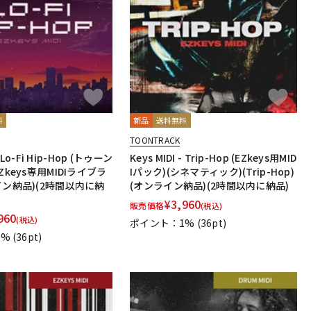
配信/ライブ
楽器アクセサ
機器
リ
料
新品
送料無料
TOONTRACK
- Lo-Fi Hip-Hop (トゥーン
Keys MIDI - Trip-Hop (EZkeys用MID
Zkeys専用MIDIライブラ
Iパック)(シネマティック)(Trip-Hop)
イン納品)(2時間以内に納
(オンライン納品)(2時間以内に納品)
¥
3,960
販売価格
(税込)
960
(税込)
ポイント：1%
(36pt)
1%
(36pt)