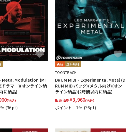
料
新品
送料無料
TOONTRACK
- Metal Modulation (MI
DRUM MIDI - Experimental Metal (D
(EZドラマー)(オンライン納
RUM MIDIパック)(メタル向け)(オン
以内に納品)
ライン納品)(2時間以内に納品)
960
¥
3,960
販売価格
(税込)
(税込)
1%
(36pt)
ポイント：1%
(36pt)