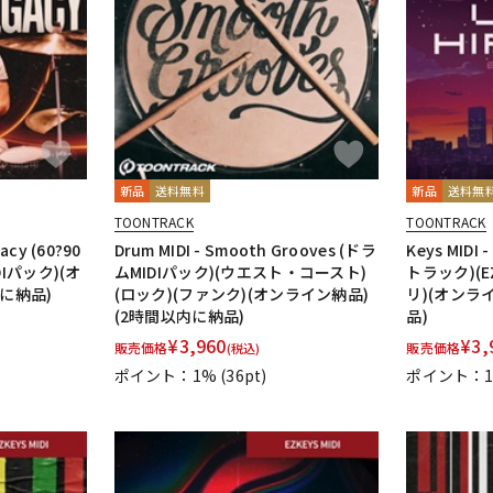
DTM オンラ
レコーディン
イン納品
グ機器
ジ
新品
送料無料
新品
送料無
TOONTRACK
TOONTRACK
gacy (60?90
Drum MIDI - Smooth Grooves (ドラ
Keys MIDI 
Iパック)(オ
ムMIDIパック)(ウエスト・コースト)
トラック)(E
に納品)
(ロック)(ファンク)(オンライン納品)
リ)(オンラ
(2時間以内に納品)
品)
¥
3,960
¥
3,
販売価格
販売価格
(税込)
ポイント：1%
(36pt)
ポイント：