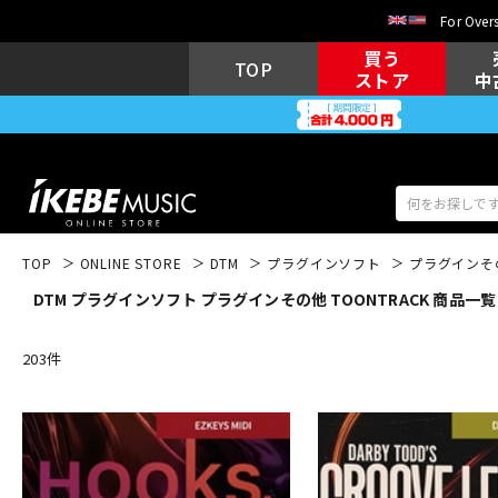
For Overs
買う
TOP
ストア
中
TOP
ONLINE STORE
DTM
プラグインソフト
プラグインそ
DTM プラグインソフト プラグインその他 TOONTRACK 商品一覧
アコギ/エレ
エレキギター
アコ
203
件
キーボード
電子ピアノ