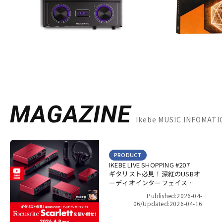
MAGAZINE
Ikebe MUSIC INFOMA
PRODUCT
IKEBE LIVE SHOPPING #207｜
ギタリスト必見！深紅のUSBオ
ーディオインターフェイス
Focusrite Scarlett を使い倒
Published:2026-04-
せ！【presented by パワーレ
06/
Updated:2026-04-16
ック】