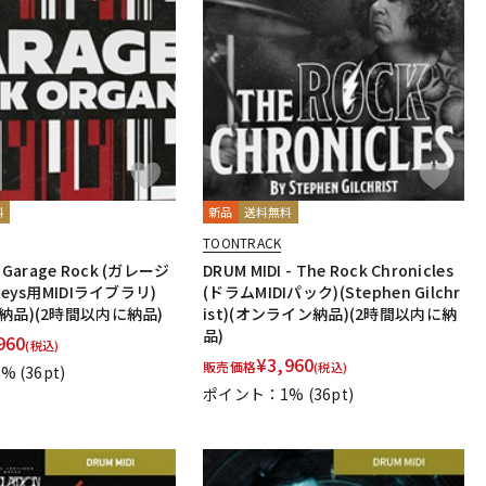
料
新品
送料無料
TOONTRACK
 - Garage Rock (ガレージ
DRUM MIDI - The Rock Chronicles
keys用MIDIライブラリ)
(ドラムMIDIパック)(Stephen Gilchr
納品)(2時間以内に納品)
ist)(オンライン納品)(2時間以内に納
品)
960
(税込)
¥
3,960
販売価格
(税込)
1%
(36pt)
ポイント：1%
(36pt)