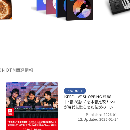
TION DTM関連情報
PRODUCT
IKEBE LIVE SHOPPING #188
｜“音の違い”を本音比較！SSL
が現代に甦らせた伝説のコンソ
ールサウンド「Revival 4000」
Published:2026-01-
＆「Super 9000」【presented
12/
Updated:2026-01-14
by パワーレック】