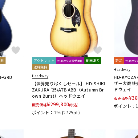
無料
アウトレット
動画あり
新品
WEB注文店頭受取可
WEB注
送料無料
Headway
Headway
 B-GRD
HD-KYOZA
ザー大商談会
【決算売り尽くしセール】 HD-SHIKI
ドウェイ
ZAKURA ’25/ATB ABB（Autumn Br
own Burst）ヘッドウェイ
¥
38
販売価格
¥
299,800
販売価格
(税込)
ポイント：
ポイント：1%
(2725pt)