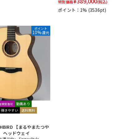
¥
389,000
特別価格
(税込)
ポイント：1%
(3536pt)
ポイント
10%
還元
動画あり
文店頭受取可
弾きやすい
送料無料
THBIRD 【まるやまたつや
】 ヘッドウェイ
元中～ Finger Style