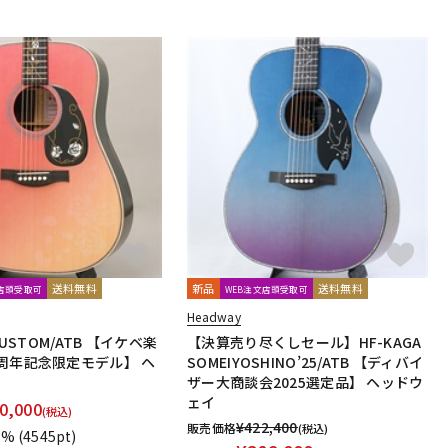
送料無料
新品
送料無料
文店頭受取可
WEB注文店頭受取可
Headway
CUSTOM/ATB 【イケベ楽
【決算売り尽くしセール】HF-KAGA
周年記念限定モデル】 ヘ
SOMEIYOSHINO’25/ATB 【ディバイ
ザー大商談会2025選定品】 ヘッドウ
ェイ
0,000
(税込)
¥
422,400
販売価格
(税込)
1%
(4545pt)