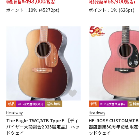
¥
498,000
¥
68,900
特別価格
(税込)
特別価格
(税込)
ポイント：10%
(45272pt)
ポイント：1%
(626pt)
新品
送料無料
新品
送料
WEB注文店頭受取可
WEB注文店頭受取可
Headway
Headway
The Eagle TWC/ATB Type F 【ディ
HF-ROSE CUSTOM/A
バイザー大商談会2025選定品】 ヘッ
器店創業50周年記念限定
ドウェイ
ッドウェイ