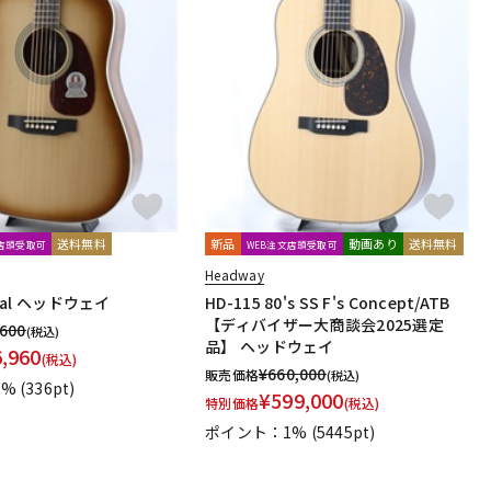
送料無料
新品
動画あり
送料無料
文店頭受取可
WEB注文店頭受取可
Headway
tial ヘッドウェイ
HD-115 80's SS F's Concept/ATB
【ディバイザー大商談会2025選定
,600
(税込)
品】 ヘッドウェイ
6,960
(税込)
¥
660,000
販売価格
(税込)
1%
(336pt)
¥
599,000
特別価格
(税込)
ポイント：1%
(5445pt)