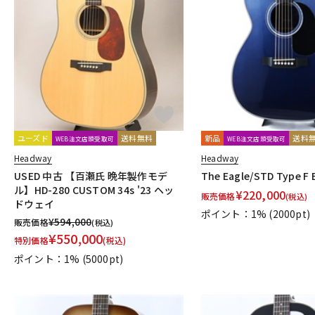
ユーズド
送料無料
新品
送料
WEB注文店頭受取可
WEB注文店頭受取可
Headway
Headway
USED 中古 【百瀬氏 晩年製作モデ
The Eagle/STD Type F
ル】HD-280 CUSTOM 34s '23 ヘッ
¥
220,000
販売価格
(税込)
ドウェイ
ポイント：1%
(2000pt)
¥
594,000
販売価格
(税込)
¥
550,000
特別価格
(税込)
ポイント：1%
(5000pt)