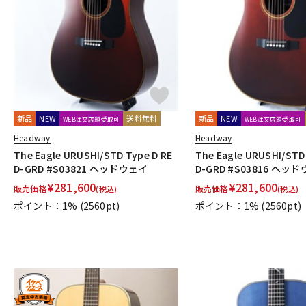
DJ機器
DTM
中古
ヴィンテー
新品
NEW
送料無料
新品
NEW
WEB注文店頭受取可
WEB注文店頭受取可
Headway
Headway
The Eagle URUSHI/STD Type D RE
The Eagle URUSHI/STD
D-GRD #S03821 ヘッドウェイ
D-GRD #S03816 ヘッ
¥
281,600
¥
281,600
販売価格
販売価格
(税込)
(税込)
ポイント：1%
(2560pt)
ポイント：1%
(2560pt)