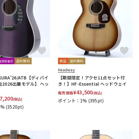
送料無料
新品
送料無料
文店頭受取可
Headway
KURA'26/ATB【ディバイ
【期間限定！アクセ11点セット付
2026出展モデル】 ヘッ
き！】HF-Essential ヘッドウェイ
¥
43,500
販売価格
(税込)
7,200
(税込)
ポイント：1%
(395pt)
1%
(3520pt)