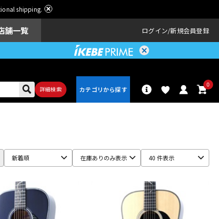
ational shipping.
店舗一覧
ログイン
新規会員登録
0
詳細検索
パーカッショ
ドラム
ン
新着順
在庫ありのみ表示
40 件表示
アンプ
エフェクター