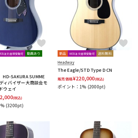
配信/ライブ
楽器アクセサ
機器
リ
動画あり
新品
送料無料
WEB注文店頭受取可
WEB注文店頭受取可
Headway
The Eagle/STD Type D CN
HD-SAKURA SUMME
¥
220,000
販売価格
(税込)
TB【ディバイザー大商談会モ
ポイント：1%
(2000pt)
ッドウェイ
2,000
(税込)
1%
(3200pt)