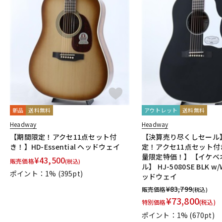
新品
送料無料
アウトレット
送料無料
Headway
Headway
【期間限定！アクセ11点セット付
【決算売り尽くしセール
き！】HD-Essential ヘッドウェイ
定！アクセ11点セット付
量限定特価！】【イケベ
¥
43,500
販売価格
(税込)
ル】 HJ-5080SE BLK w
ポイント：1%
(395pt)
ッドウェイ
¥
83,799
販売価格
(税込)
¥
73,800
特別価格
(税込)
ポイント：1%
(670pt)