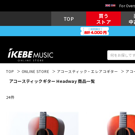
For Overs
買う
TOP
ストア
中
TOP
ONLINE STORE
アコースティック・エレアコギター
アコ
アコースティックギター Headway 商品一覧
アコギ/エレ
エレキギター
アコ
24
件
キーボード
電子ピアノ