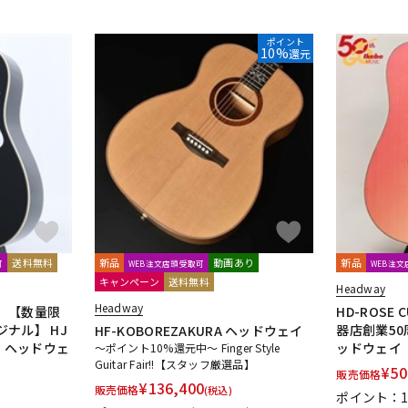
ポイント
10%
還元
送料無料
新品
動画あり
新品
可
WEB注文店頭受取可
WEB注
キャンペーン
送料無料
Headway
Headway
】【数量限
HD-ROSE 
ナル】 HJ
器店創業50
HF-KOBOREZAKURA ヘッドウェイ
 PG ヘッドウェ
ッドウェイ
～ポイント10%還元中～ Finger Style
Guitar Fair!!【スタッフ厳選品】
¥
50
販売価格
¥
136,400
販売価格
(税込)
ポイント：