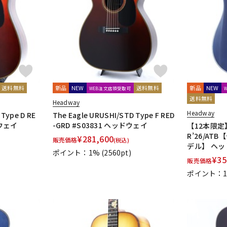
DTM オンラ
レコーディン
イン納品
グ機器
ジ
送料無料
新品
NEW
送料無料
新品
NEW
WEB注文店頭受取可
送料無料
Headway
Headway
 Type D RE
The Eagle URUSHI/STD Type F RED
ドウェイ
-GRD #S03831 ヘッドウェイ
【12本限定】
R’26/A
¥
281,600
販売価格
(税込)
デル】 ヘ
ポイント：1%
(2560pt)
¥
35
販売価格
ポイント：