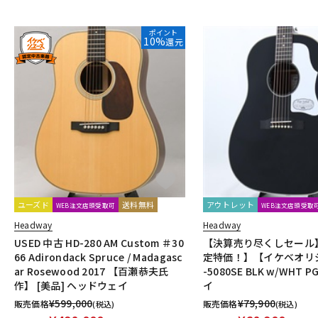
ポイント
10%
還元
ユーズド
送料無料
アウトレット
WEB注文店頭受取可
WEB注文店頭受取
Headway
Headway
USED 中古 HD-280 AM Custom ＃30
【決算売り尽くしセール
66 Adirondack Spruce / Madagasc
定特価！】【イケベオリジ
ar Rosewood 2017 【百瀬恭夫氏
-5080SE BLK w/WHT
作】 [美品] ヘッドウェイ
イ
¥
599,000
¥
79,900
販売価格
販売価格
(税込)
(税込)