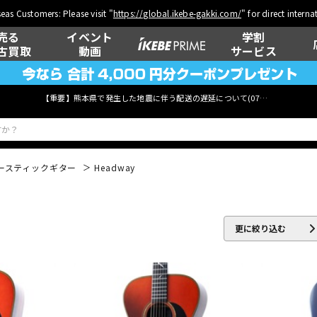
eas Customers: Please visit "
https://global.ikebe-gakki.com/
" for direct intern
売る
イベント
学割
古買取
動画
サービス
【重要】熊本県で発生した地震に伴う配送の遅延について(
07月29日
更新)
ースティックギター
Headway
ベース
ウクレレ
更に絞り込む
管楽器
その他楽器