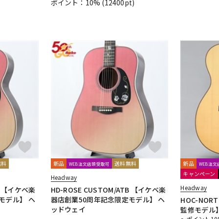
ポイント：10%
(12400pt)
無料
新品
送料無料
新品
WEB注文店頭受取可
WEB注
キャンペーン
Headway
Headway
TB 【イケベ楽
HD-ROSE CUSTOM/ATB 【イケベ楽
モデル】 ヘ
器店創業50周年記念限定モデル】 ヘ
HOC-NOR
ッドウェイ
監修モデル
～ポイント10%還