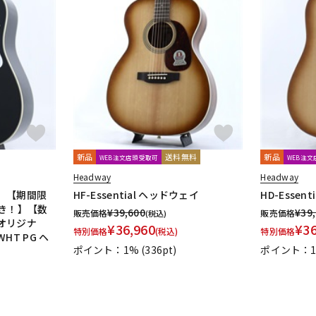
新品
送料無料
新品
WEB注文店頭受取可
WEB注
Headway
Headway
】【期間限
HF-Essential ヘッドウェイ
HD-Essen
き！】【数
¥
39,600
¥
39
販売価格
販売価格
(税込)
オリジナ
¥
36,960
¥
3
特別価格
(税込)
特別価格
/WHT PG ヘ
ポイント：1%
(336pt)
ポイント：