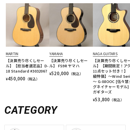
MARTIN
YAMAHA
NAGA GUITARS
【決算売り尽くしセー
【決算売り尽くしセー
【決算売り尽くしセ
ル】【担当者選定品】D-
ル】 FS9R ヤマハ
ル】【期間限定！ア
18 Standard #3032067
11点セット付き！】
520,000
¥
（税込）
級特価】～Wind Seri
450,000
¥
（税込）
～ G-08OOC [伍々慧
グネイチャーモデル]
ガギターズ
53,800
¥
（税込）
CATEGORY