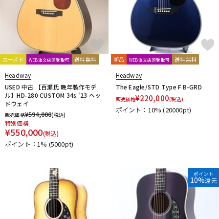
ユーズド
送料無料
新品
送料無料
WEB注文店頭受取可
WEB注文店頭受取可
Headway
Headway
USED 中古 【百瀬氏 晩年製作モデ
The Eagle/STD Type F B-GRD
ル】HD-280 CUSTOM 34s '23 ヘッ
¥
220,000
販売価格
(税込)
ドウェイ
ポイント：10%
(20000pt)
¥
594,000
販売価格
(税込)
特別価格
¥
550,000
(税込)
ポイント：1%
(5000pt)
ポイント
10%
還元