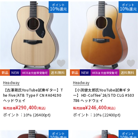
DTM オンライン納品
レコーディング機器
ポイント
ポイント
10%
10%
還元
還元
配信/ライブ機器
楽器アクセサリ
中古
ヴィンテージ
新品
NEW
送料無料
新品
NEW
送料無料
WEB注文店頭受取可
WEB注文店頭受取可
Headway
Headway
【古澤剛氏YouTube試奏ギター】T
【小渕健太郎氏YouTube試奏ギタ
he Five/ATB Type F CN #A04190
ー】 HD-Coffee'26/STD CLG #S03
ヘッドウェイ
786 ヘッドウェイ
¥
290,400
¥
246,400
販売価格
(税込)
販売価格
(税込)
ポイント：10%
(26400pt)
ポイント：10%
(22400pt)
ポイント
ポイント
10%
10%
還元
還元