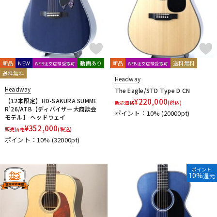
新品
NEW
動画あり
新品
送料無料
WEB注文店頭受取可
WEB注文店頭受取可
送料無料
Headway
Headway
The Eagle/STD Type D CN
【12本限定】HD-SAKURA SUMME
¥
220,000
販売価格
(税込)
R’26/ATB【ディバイザー大商談会
ポイント：10%
(20000pt)
モデル】 ヘッドウェイ
¥
352,000
販売価格
(税込)
ポイント：10%
(32000pt)
ポイント
10%
還元