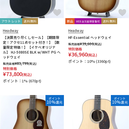
アウトレット
送料無料
新品
送料無料
WEB注文店頭受取可
Headway
Headway
【決算売り尽くしセール】【期間限
HF-Essential ヘッドウェイ
定！アクセ11点セット付き！】【数
¥
39,600
販売価格
(税込)
量限定特価！】【イケベオリジナ
特別価格
ル】 HJ-5080SE BLK w/WHT PG ヘ
¥
36,960
(税込)
ッドウェイ
ポイント：10%
(3360pt)
¥
83,799
販売価格
(税込)
特別価格
¥
73,800
(税込)
ポイント：1%
(670pt)
ポイント
ポイント
10%
10%
還元
還元