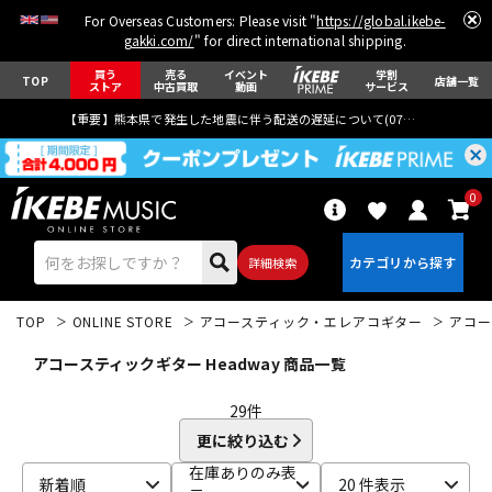
For Overseas Customers: Please visit "
https://global.ikebe-
gakki.com/
" for direct international shipping.
買う
売る
イベント
学割
TOP
店舗一覧
ストア
中古買取
動画
サービス
【重要】熊本県で発生した地震に伴う配送の遅延について(
07月29日
更新)
0
詳細検索
TOP
ONLINE STORE
アコースティック・エレアコギター
アコー
アコースティックギター Headway 商品一覧
29
件
更に絞り込む
エレキギター
アコギ/エレアコ
在庫ありのみ表
新着順
20 件表示