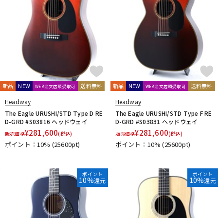
新品
NEW
送料無料
新品
NEW
送料無料
WEB注文店頭受取可
WEB注文店頭受取可
Headway
Headway
The Eagle URUSHI/STD Type D RE
The Eagle URUSHI/STD Type F RE
D-GRD #S03816 ヘッドウェイ
D-GRD #S03831 ヘッドウェイ
¥
281,600
¥
281,600
販売価格
(税込)
販売価格
(税込)
ポイント：10%
(25600pt)
ポイント：10%
(25600pt)
ポイント
ポイント
10%
10%
還元
還元