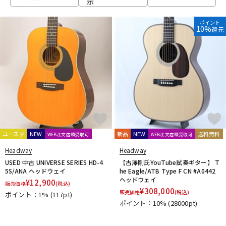
示
ベース
ウクレレ
ポイント
10%
還元
ドラム
パーカッション
キーボード
電子ピアノ
管楽器
その他楽器
ユーズド
NEW
新品
NEW
送料無料
WEB注文店頭受取可
WEB注文店頭受取可
Headway
Headway
アンプ
エフェクター
USED 中古 UNIVERSE SERIES HD-4
【古澤剛氏YouTube試奏ギター】 T
5S/ANA ヘッドウェイ
he Eagle/ATB Type F CN #A0442
ヘッドウェイ
¥
12,900
販売価格
(税込)
¥
308,000
販売価格
(税込)
ポイント：1%
(117pt)
DJ機器
DTM
ポイント：10%
(28000pt)