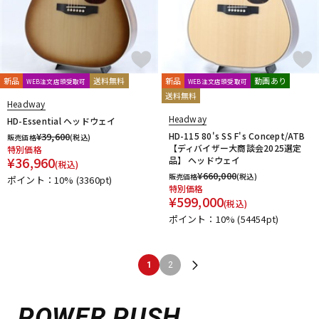
新品
送料無料
新品
動画あり
WEB注文店頭受取可
WEB注文店頭受取可
送料無料
Headway
Headway
HD-Essential ヘッドウェイ
¥
39,600
HD-115 80's SS F's Concept/ATB
販売価格
(税込)
【ディバイザー大商談会2025選定
特別価格
¥
36,960
品】 ヘッドウェイ
(税込)
¥
660,000
販売価格
(税込)
ポイント：10%
(3360pt)
特別価格
¥
599,000
(税込)
ポイント：10%
(54454pt)
1
2
POWER PUSH