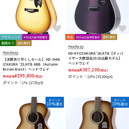
アウトレット
新品
送料無料
WEB注文店頭受取可
WEB注文店頭受取可
動画あり
送料無料
Headway
Headway
HD-KYOZAKURA'26/ATB【ディバ
イザー大商談会2026出展モデル】
【決算売り尽くしセール】 HD-SHIK
ヘッドウェイ
IZAKURA ’25/ATB ABB（Autumn
Brown Burst）ヘッドウェイ
¥
387,200
販売価格
(税込)
¥
299,800
ポイント：10%
(35200pt)
販売価格
(税込)
ポイント：1%
(2725pt)
ポイント
ポイント
10%
10%
還元
還元