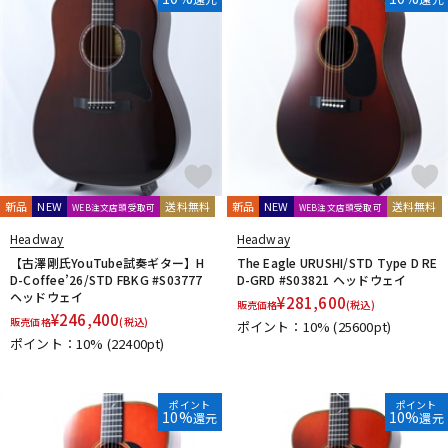
新品
NEW
送料無料
新品
NEW
送料無料
WEB注文店頭受取可
WEB注文店頭受取可
Headway
Headway
【古澤剛氏YouTube試奏ギター】H
The Eagle URUSHI/STD Type D RE
D-Coffee’26/STD FBKG #S03777
D-GRD #S03821 ヘッドウェイ
ヘッドウェイ
¥
281,600
販売価格
(税込)
¥
246,400
販売価格
(税込)
ポイント：10%
(25600pt)
ポイント：10%
(22400pt)
ポイント
ポイント
10%
10%
還元
還元