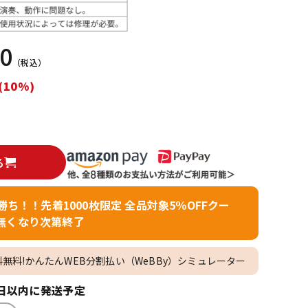
配信/ライブ
楽器アクセサ
機器
リ
50
（税込）
(10%)
る
者勝ち！！先着1000枚限定 全品対象5％OFFクー
無くなり次第終了
料無料!かんたんWEB分割払い（WeBBy）シミュレーター
日以内に発送予定