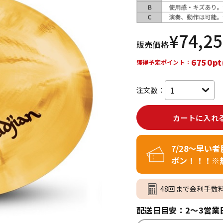
DTM オンラ
レコーディン
イン納品
グ機器
¥
74,2
販売価格
ジ
6750pt
獲得予定ポイント：
注文数：
カートに入れ
7/28～早い
ポン！！！※
48回まで金利手数
配送日目安：2～3営業