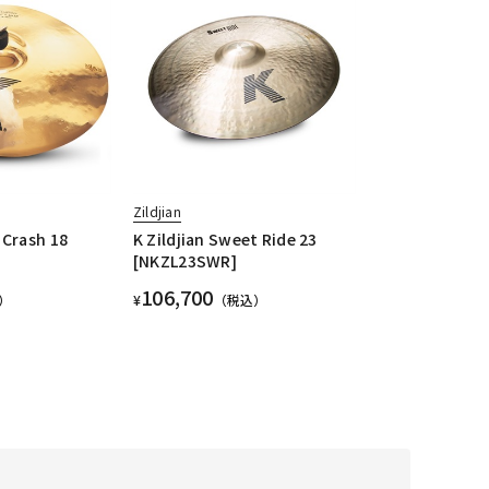
Zildjian
 Crash 18
K Zildjian Sweet Ride 23
[NKZL23SWR]
106,700
）
¥
（税込）