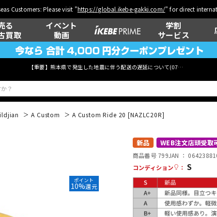
eas Customers: Please visit "
https://global.ikebe-gakki.com/
" for direct intern
売る
イベント
学割
古買取
動画
サービス
【重要】熊本県で発生した地震に伴う配送の遅延について(
07月29日
更新)
ildjian
A Custom
A Custom Ride 20 [NAZLC20R]
ベース
ウクレレ
新品
WEB注文店頭受取
商品番号 799
JAN ：
06423881
S
コンディション
：
ポイント
管楽器
その他楽器
10%
還元