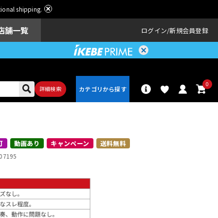
ational shipping.
店舗一覧
ログイン
新規会員登録
0
詳細検索
パーカッショ
ドラム
ン
可
動画あり
キャンペーン
送料無料
07195
アンプ
エフェクター