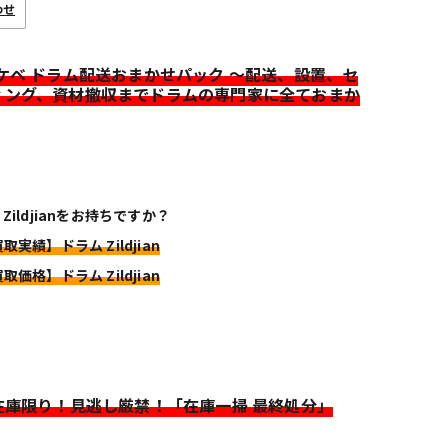
わせ
イケベ ドラム配送おまかせパック ～配送、設置、セ
ィング、資材撤収までドラムの専門家に全ておまか
Zildjianをお持ちですか？
取実績】ドラム Zildjian
取価格】ドラム Zildjian
>在庫限り！見逃し厳禁！「在庫一掃 最終処分」