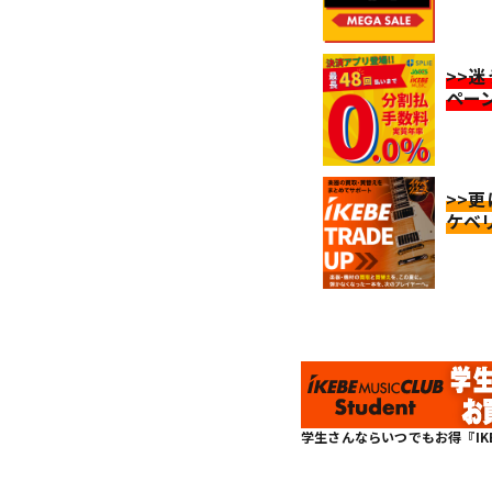
>>
ペー
>>
ケベ
学生さんならいつでもお得『IKEBE 