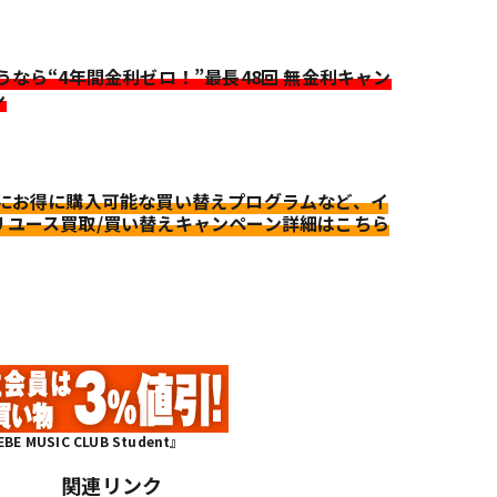
迷うなら“4年間金利ゼロ！”最長48回 無金利キャン
ン
更にお得に購入可能な買い替えプログラムなど、イ
リユース買取/買い替えキャンペーン詳細はこちら
MUSIC CLUB Student』
関連リンク