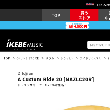
For Overs
買う
TOP
ストア
中
TOP
ONLINE STORE
ドラム
シンバル
ライドシンバル
Z
アコギ/エレ
エレキギター
アコ
Zildjian
A Custom Ride 20 [NAZLC20R]
ドラステサマーセール2026対象品！
キーボード
電子ピアノ