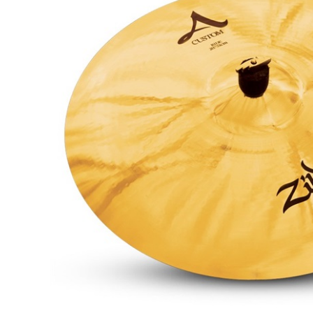
DJ機器
DTM
中古
ヴィンテー