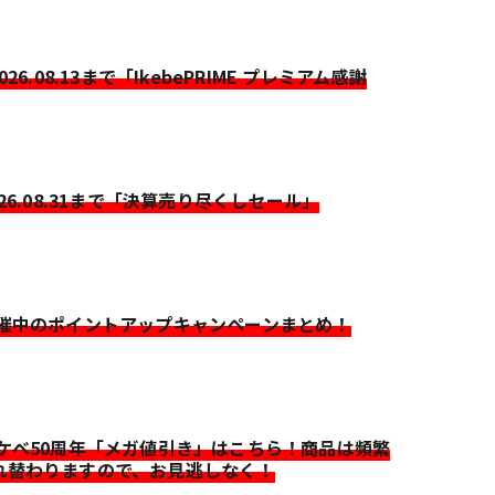
2026.08.13まで「IkebePRIME プレミアム感謝
026.08.31まで「決算売り尽くしセール」
開催中のポイントアップキャンペーンまとめ！
イケベ50周年「メガ値引き」はこちら！商品は頻繁
れ替わりますので、お見逃しなく！