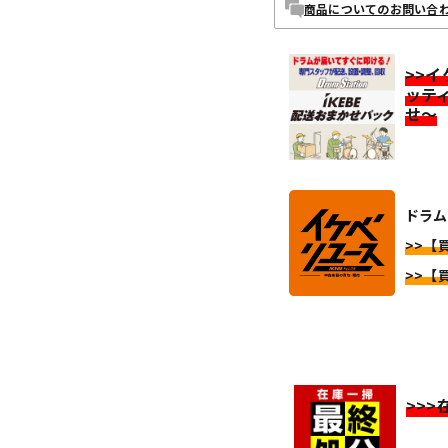
商品についてのお問い合
>>
ッテ
せ～
ドラム 
>>【買
>>【買
>>