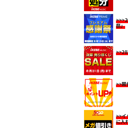
>>>
祭」
>>2
>>
>>
に入