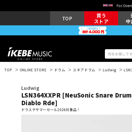
For Overs
買う
TOP
ストア
中
TOP
ONLINE STORE
ドラム
スネアドラム
Ludwig
LSN3
アコギ/エレ
エレキギター
アコ
Ludwig
LSN364XXPR [NeuSonic Snare Drum 
Diablo Rde]
ドラステサマーセール2026対象品！
キーボード
電子ピアノ