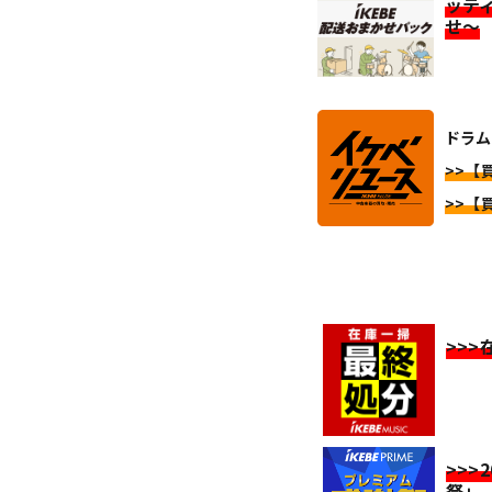
ッテ
せ～
ドラム
>>【
>>【
>>
>>>
祭」