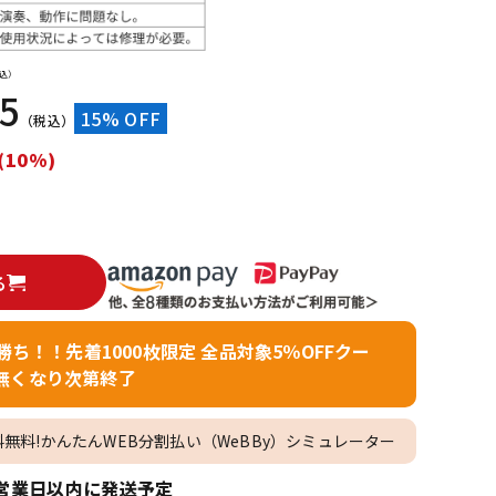
配信/ライブ
楽器アクセサ
機器
リ
込）
65
15% OFF
（税込）
(10%)
る
者勝ち！！先着1000枚限定 全品対象5％OFFクー
無くなり次第終了
料無料!かんたんWEB分割払い（WeBBy）シミュレーター
営業日以内に発送予定