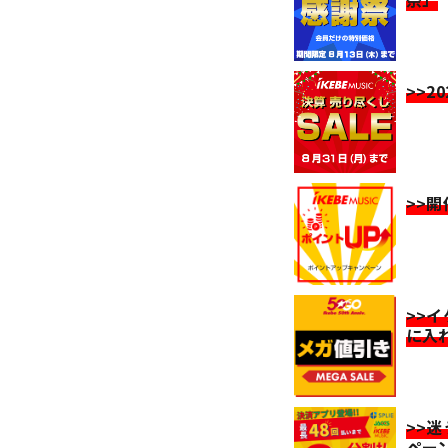
>>2
>>
>>
に入
>>
ペー