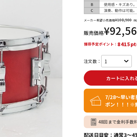
DTM オンラ
レコーディン
イン納品
グ機器
¥
108,900
メーカー希望小売価格
（税
¥
92,5
販売価格
ジ
8415pt
獲得予定ポイント：
注文数：
カートに入れ
7/28～早い
ポン！！！※
48回まで金利手数
配送日目安：通常3～4