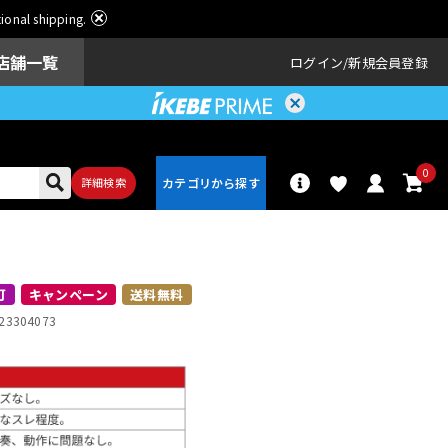
ational shipping.
店舗一覧
ログイン
新規会員登録
0
詳細検索
パーカッショ
ドラム
ン
可
キャンペーン
送料無料
23304073
アンプ
エフェクター