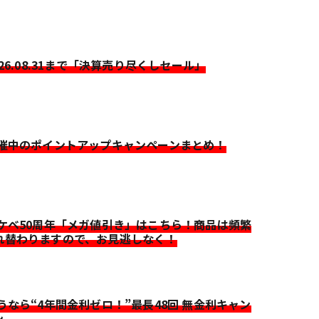
026.08.31まで「決算売り尽くしセール」
開催中のポイントアップキャンペーンまとめ！
イケベ50周年「メガ値引き」はこちら！商品は頻繁
れ替わりますので、お見逃しなく！
迷うなら“4年間金利ゼロ！”最長48回 無金利キャン
ン