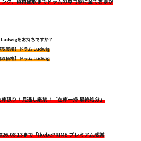
ィング、資材撤収までドラムの専門家に全ておまか
 Ludwigをお持ちですか？
買取実績】ドラム Ludwig
買取価格】ドラム Ludwig
>在庫限り！見逃し厳禁！「在庫一掃 最終処分」
2026.08.13まで「IkebePRIME プレミアム感謝