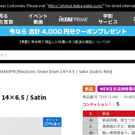
eas Customers: Please visit "
https://global.ikebe-gakki.com/
" for direct intern
売る
イベント
学割
古買取
動画
サービス
【重要】熊本県で発生した地震に伴う配送の遅延について(
07月29日
更新)
64XXPR [NeuSonic Snare Drum 14×6.5 / Satin Diablo Rde]
ベース
ウクレレ
新品
WEB注文店頭受取
14×6.5 / Satin
商品番号 798974
JAN ：
06480
S
コンディション
：
管楽器
その他楽器
ポイント
10%
還元