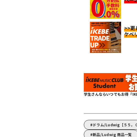
>>
ケベ
学生さんならいつでもお得『IKEBE 
ドラム/Ludwig【５５
新品/Ludwig 商品一覧