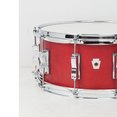
DJ機器
DTM
中古
ヴィンテー