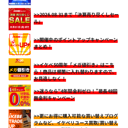
>>2026.08.31まで「決算売り尽くしセー
ル」
>>開催中のポイントアップキャンペーン
まとめ！
>>イケベ50周年「メガ値引き」はこち
ら！商品は頻繁に入れ替わりますので、
お見逃しなく！
>>迷うなら“4年間金利ゼロ！”最長48回
無金利キャンペーン
>>更にお得に購入可能な買い替えプログ
ラムなど、イケベリユース買取/買い替え