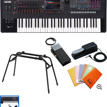
ベース
ウクレレ
ドラム
パーカッション
キーボード
電子ピアノ
管楽器
その他楽器
アンプ
エフェクター
DJ機器
DTM