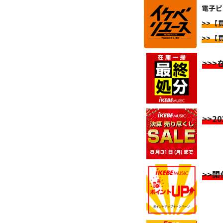
電子ピ
>>【
>>【
>>
>>2
>>