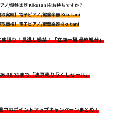
アノ/鍵盤楽器 Kikutaniをお持ちですか？
買取実績】電子ピアノ/鍵盤楽器 Kikutani
買取価格】電子ピアノ/鍵盤楽器Kikutani
>在庫限り！見逃し厳禁！「在庫一掃 最終処分」
026.08.31まで「決算売り尽くしセール」
開催中のポイントアップキャンペーンまとめ！