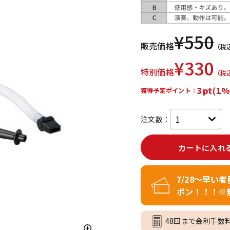
DTM オンラ
レコーディン
イン納品
グ機器
¥
550
販売価格
（税
ジ
¥
330
特別価格
（税
3pt(1%
獲得予定ポイント：
注文数：
カートに入れ
7/28～早い
ポン！！！※
48回まで金利手数