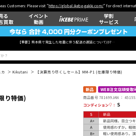
eas Customers: Please visit "
https://global.ikebe-gakki.com/
" for direct intern
売る
イベント
学割
古買取
動画
サービス
【重要】熊本県で発生した地震に伴う配送の遅延について(
07月29日
更新)
ニカ
Kikutani
【決算売り尽くしセール】MM-P1 (在庫限り特価)
ベース
ウクレレ
新品
WEB注文店頭受取
限り特価)
商品番号 781699
JAN ：
45155
S
コンディション
：
管楽器
その他楽器