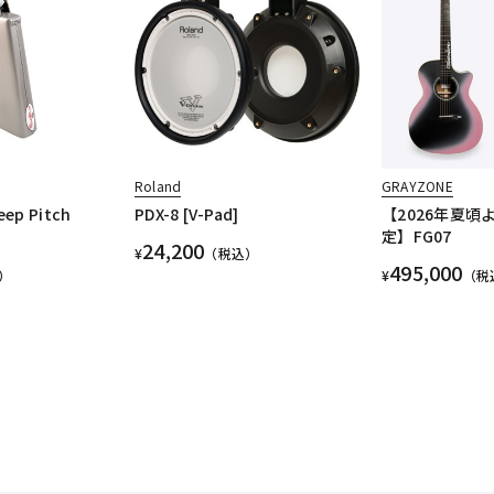
Roland
GRAYZONE
eep Pitch
PDX-8 [V-Pad]
【2026年夏頃
定】FG07
24,200
¥
（税込）
495,000
）
¥
（税