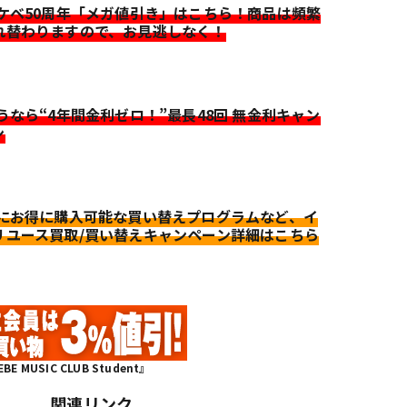
イケベ50周年「メガ値引き」はこちら！商品は頻繁
れ替わりますので、お見逃しなく！
迷うなら“4年間金利ゼロ！”最長48回 無金利キャン
ン
更にお得に購入可能な買い替えプログラムなど、イ
リユース買取/買い替えキャンペーン詳細はこちら
MUSIC CLUB Student』
関連リンク