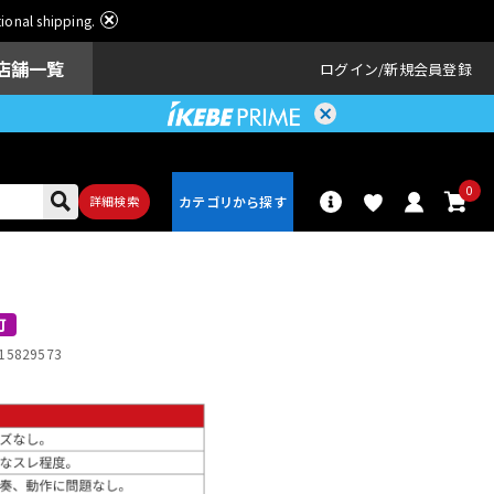
ational shipping.
店舗一覧
ログイン
新規会員登録
0
詳細検索
パーカッショ
ドラム
ン
可
15829573
アンプ
エフェクター