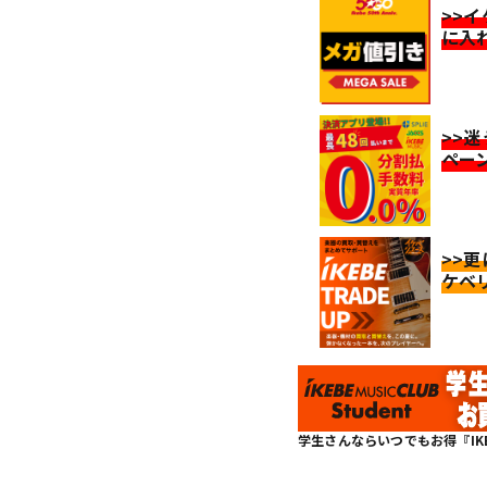
>>
に入
>>
ペー
>>
ケベ
学生さんならいつでもお得『IKEBE 