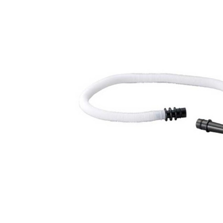
DJ機器
DTM
中古
ヴィンテー