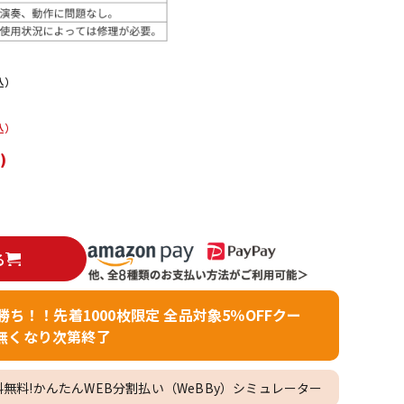
配信/ライブ
楽器アクセサ
機器
リ
込）
込）
)
る
者勝ち！！先着1000枚限定 全品対象5％OFFクー
無くなり次第終了
料無料!かんたんWEB分割払い（WeBBy）シミュレーター