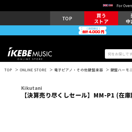
For Overs
買う
TOP
ストア
中
TOP
ONLINE STORE
電子ピアノ・その他鍵盤楽器
鍵盤ハーモ
アコギ/エレ
エレキギター
アコ
Kikutani
【決算売り尽くしセール】MM-P1 (在庫
キーボード
電子ピアノ