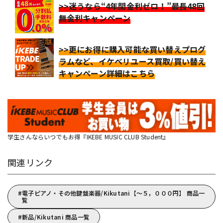
>>迷うなら“4年間金利ゼロ！”最長48回
無金利キャンペーン
>>更にお得に購入可能な買い替えプログ
ラムなど、イケベリユース買取/買い替え
キャンペーン詳細はこちら
学生さんならいつでもお得『IKEBE MUSIC CLUB Student』
関連リンク
電子ピアノ・その他鍵盤楽器/Kikutani【～５，０００円】 商品一
覧
新品/Kikutani 商品一覧