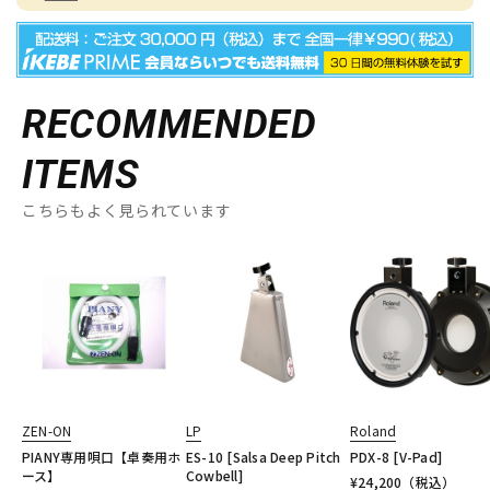
RECOMMENDED
ITEMS
こちらもよく見られています
ZEN-ON
LP
Roland
PIANY専用唄口【卓奏用ホ
ES-10 [Salsa Deep Pitch
PDX-8 [V-Pad]
ース】
Cowbell]
¥
24,200
（税込）