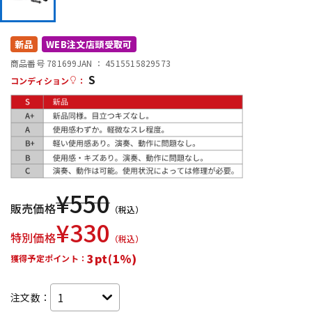
DTM オンライン納品
レコーディング機器
新品
WEB注文店頭受取可
配信/ライブ機器
楽器アクセサリ
商品番号 781699
JAN ：
4515515829573
S
コンディション
：
中古
ヴィンテージ
¥
550
販売価格
（税込）
¥
330
特別価格
（税込）
3pt(1%)
獲得予定ポイント：
注文数：