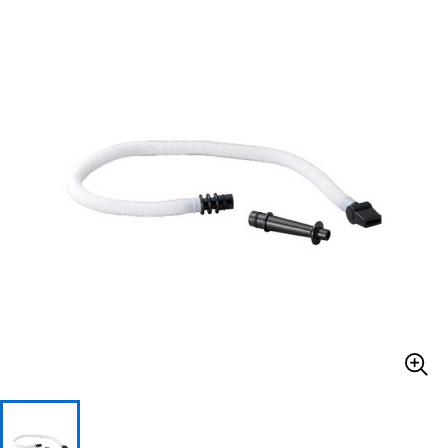
ベース
ウクレレ
ドラム
パーカッション
キーボード
電子ピアノ
管楽器
その他楽器
アンプ
エフェクター
DJ機器
DTM