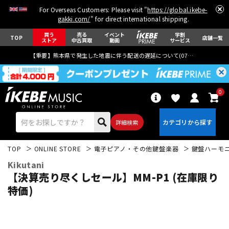
For Overseas Customers: Please visit "
https://global.ikebe-
gakki.com/
" for direct international shipping.
買う
売る
イベント
学割
TOP
店舗一覧
ストア
中古買取
動画
サービス
【重要】熊本県で発生した地震に伴う配送の遅延について(
07月29日
更新)
0
詳細検索
TOP
ONLINE STORE
電子ピアノ・その他鍵盤楽器
鍵盤ハーモ
Kikutani
【決算売り尽くしセール】MM-P1 (在庫限り
特価)
エレキギター
アコギ/エレアコ