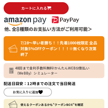
カートに入れる
7/28～早い者勝ち！！先着1000枚限定 全品
対象5％OFFクーポン！！！※無くなり次第
終了
48回まで金利手数料無料!かんたんWEB分割払い
（WeBBy）シミュレーター
配送日目安：12時までの注文で当日発送
お気に入りに追加
使えるクーポンあるかも"クーポンBOX"を確認