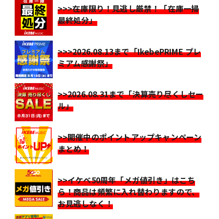
>>>在庫限り！見逃し厳禁！「在庫一掃
最終処分」
>>>2026.08.13まで「IkebePRIME プレ
ミアム感謝祭」
>>2026.08.31まで「決算売り尽くしセー
ル」
>>開催中のポイントアップキャンペーン
まとめ！
>>イケベ50周年「メガ値引き」はこち
ら！商品は頻繁に入れ替わりますので、
お見逃しなく！